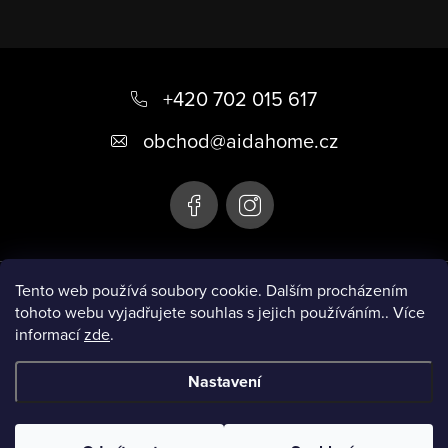
Z
á
+420 702 015 617
p
obchod
@
aidahome.cz
a
t
í
Instagram
Tento web používá soubory cookie. Dalším procházením
tohoto webu vyjadřujete souhlas s jejich používáním.. Více
informací
zde
.
Informace pro vás
Nastavení
Copyright 2026
AIDA HOME
. Všechna práva vyhrazena.
Upravit
nastavení cookies