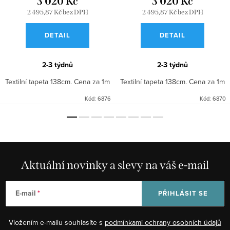
3 020 Kč
3 020 Kč
2 495,87 Kč bez DPH
2 495,87 Kč bez DPH
DETAIL
DETAIL
2-3 týdnů
2-3 týdnů
Textilní tapeta 138cm. Cena za 1m
Textilní tapeta 138cm. Cena za 1m
Kód:
6876
Kód:
6870
Aktuální novinky a slevy na váš e-mail
E-mail
PŘIHLÁSIT SE
Vložením e-mailu souhlasíte s
podmínkami ochrany osobních údajů