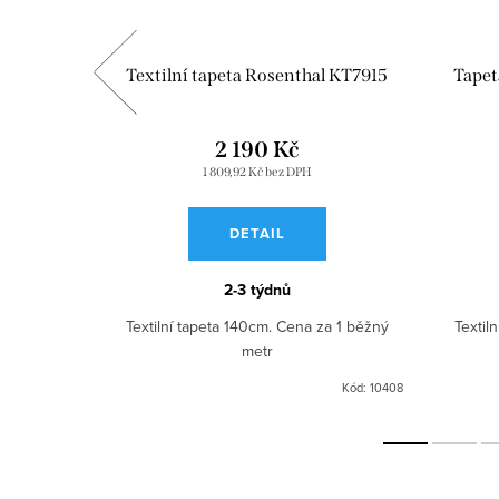
l KT7957
Textilní tapeta Rosenthal KT7915
Tapet
2 190 Kč
1 809,92 Kč bez DPH
DETAIL
2-3 týdnů
a 1 běžný
Textilní tapeta 140cm. Cena za 1 běžný
Textil
metr
Kód:
10415
Kód:
10408