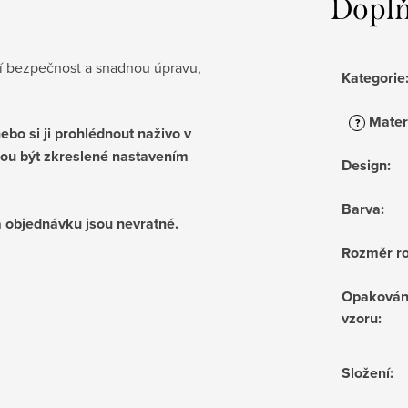
Doplň
tší bezpečnost a snadnou úpravu,
Kategorie
Mater
?
bo si ji prohlédnout naživo v
ou být zkreslené nastavením
Design
:
Barva
:
 objednávku jsou nevratné.
Rozměr ro
Opakován
vzoru
:
Složení
: