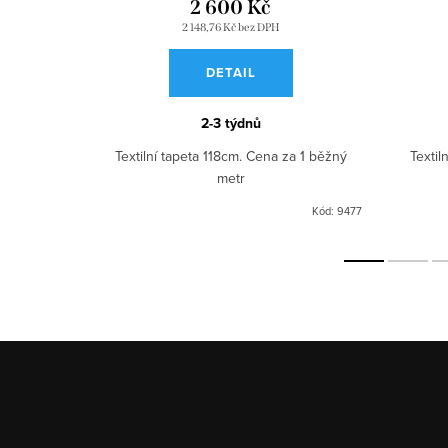
2 600 Kč
2 148,76 Kč bez DPH
DETAIL
2-3 týdnů
a 1 běžný
Textilní tapeta 118cm. Cena za 1 běžný
Textil
metr
Kód:
9482
Kód:
9477