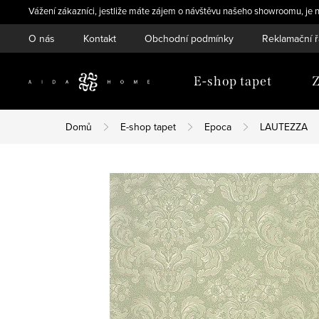
Přejít
Vážení zákazníci, jestliže máte zájem o návštěvu našeho showroomu, je n
na
O nás
Kontakt
Obchodní podmínky
Reklamační 
obsah
E-shop tapet
Z
Domů
E-shop tapet
Epoca
LAUTEZZA