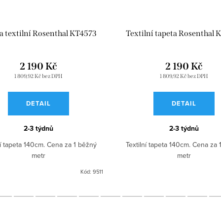
a textilní Rosenthal KT4573
Textilní tapeta Rosenthal 
2 190 Kč
2 190 Kč
1 809,92 Kč bez DPH
1 809,92 Kč bez DPH
DETAIL
DETAIL
2-3 týdnů
2-3 týdnů
ní tapeta 140cm. Cena za 1 běžný
Textilní tapeta 140cm. Cena za 
metr
metr
Kód:
9511