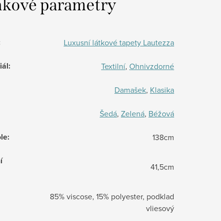
kové parametry
:
Luxusní látkové tapety Lautezza
iál
:
Textilní
,
Ohnivzdorné
Damašek
,
Klasika
Šedá
,
Zelená
,
Béžová
le
:
138cm
í
41,5cm
85% viscose, 15% polyester, podklad
vliesový