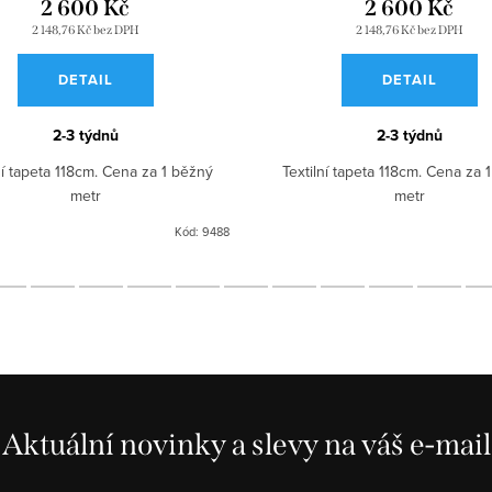
2 600 Kč
2 600 Kč
2 148,76 Kč bez DPH
2 148,76 Kč bez DPH
DETAIL
DETAIL
2-3 týdnů
2-3 týdnů
ní tapeta 118cm. Cena za 1 běžný
Textilní tapeta 118cm. Cena za 
metr
metr
Kód:
9488
Aktuální novinky a slevy na váš e-mail