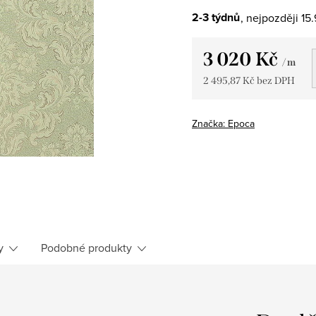
2-3 týdnů
15
3 020 Kč
/ m
2 495,87 Kč bez DPH
Měrná
cena:
Značka:
Epoca
y
Podobné produkty