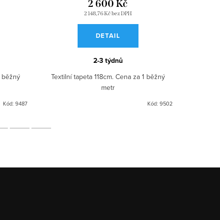
2 600 Kč
2 148,76 Kč bez DPH
DETAIL
2-3 týdnů
1 běžný
Textilní tapeta 118cm. Cena za 1 běžný
Textilní
metr
Kód:
9487
Kód:
9502