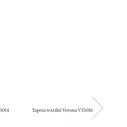
15014
Tapeta textilní Verona V15016
Tapet