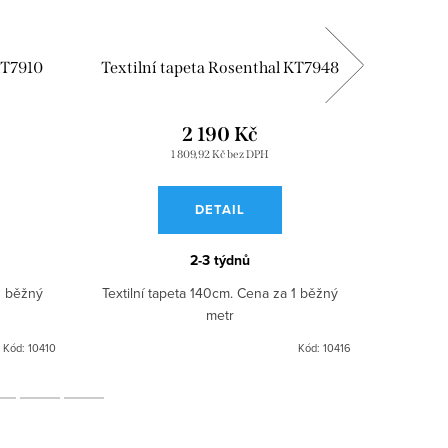
KT7910
Textilní tapeta Rosenthal KT7948
Tapeta 
2 190 Kč
1 809,92 Kč bez DPH
DETAIL
2-3 týdnů
1 běžný
Textilní tapeta 140cm. Cena za 1 běžný
Textilní
metr
Kód:
10410
Kód:
10416