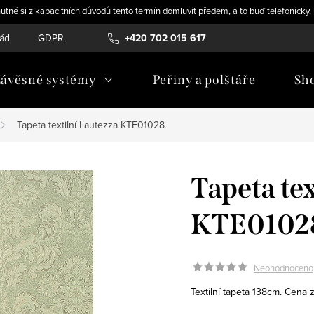
utné si z kapacitních důvodů tento termín domluvit předem, a to buď telefonicky
řád
GDPR
+420 702 015 617
ávěsné systémy
Peřiny a polštáře
Sh
Tapeta textilní Lautezza KTE01028
Tapeta te
KTE0102
Neohodnoceno
Textilní tapeta 138cm. Cena 