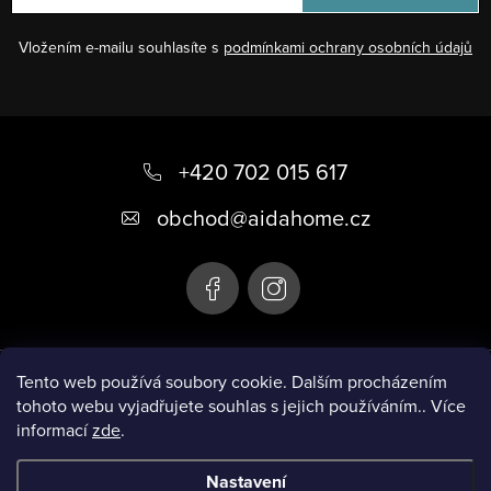
Vložením e-mailu souhlasíte s
podmínkami ochrany osobních údajů
Z
á
+420 702 015 617
p
obchod
@
aidahome.cz
a
t
í
Instagram
Tento web používá soubory cookie. Dalším procházením
tohoto webu vyjadřujete souhlas s jejich používáním.. Více
informací
zde
.
Informace pro vás
Nastavení