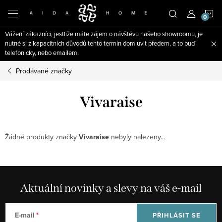
Přejít
N
na
obsah
Vážení zákazníci, jestliže máte zájem o návštěvu našeho showroomu, je
K
nutné si z kapacitních důvodů tento termín domluvit předem, a to buď
telefonicky, nebo emailem.
Prodávané značky
Vivaraise
Žádné produkty značky
Vivaraise
nebyly nalezeny...
Aktuální novinky a slevy na váš e-mail
E-mail
PŘIHLÁSIT SE