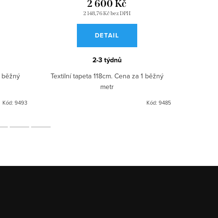
2 600 Kč
2 148,76 Kč bez DPH
DETAIL
2-3 týdnů
1 běžný
Textilní tapeta 118cm. Cena za 1 běžný
Textilní
metr
Kód:
9493
Kód:
9485