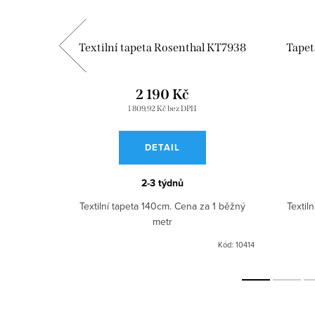
l KT4573
Textilní tapeta Rosenthal KT7938
Tapet
2 190 Kč
1 809,92 Kč bez DPH
DETAIL
2-3 týdnů
a 1 běžný
Textilní tapeta 140cm. Cena za 1 běžný
Textil
metr
Kód:
9511
Kód:
10414