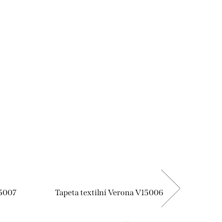
15007
Tapeta textilní Verona V15006
Tapet