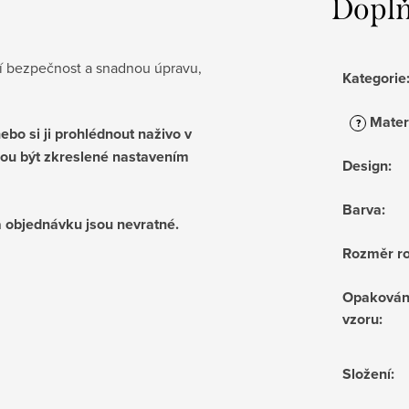
Doplň
tší bezpečnost a snadnou úpravu,
Kategorie
Mater
?
bo si ji prohlédnout naživo v
ou být zkreslené nastavením
Design
:
Barva
:
 objednávku jsou nevratné.
Rozměr ro
Opakován
vzoru
:
Složení
: