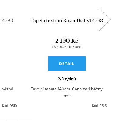
KT4580
Tapeta textilní Rosenthal KT4598
Tapeta
2 190 Kč
1 809,92 Kč bez DPH
DETAIL
2-3 týdnů
1 běžný
Textilní tapeta 140cm. Cena za 1 běžný
Textilní
metr
Kód:
9510
Kód:
9515