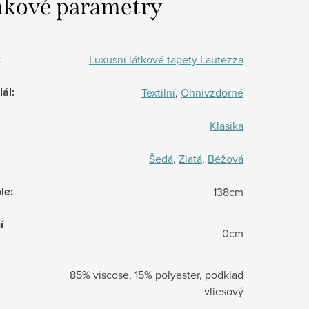
kové parametry
:
Luxusní látkové tapety Lautezza
iál
:
Textilní
,
Ohnivzdorné
Klasika
Šedá
,
Zlatá
,
Béžová
le
:
138cm
í
0cm
85% viscose, 15% polyester, podklad
vliesový