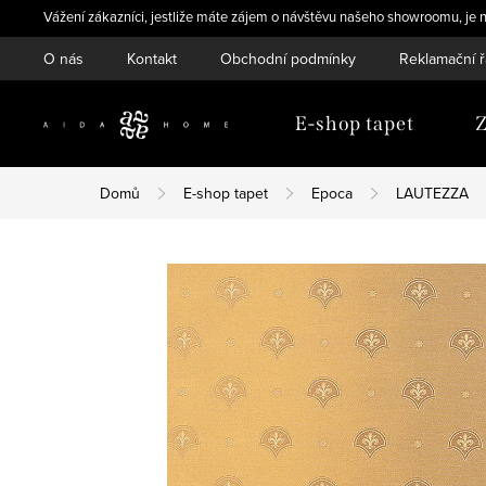
Přejít
Vážení zákazníci, jestliže máte zájem o návštěvu našeho showroomu, je n
na
O nás
Kontakt
Obchodní podmínky
Reklamační 
obsah
E-shop tapet
Z
Domů
E-shop tapet
Epoca
LAUTEZZA