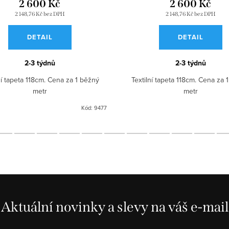
2 600 Kč
2 600 Kč
2 148,76 Kč bez DPH
2 148,76 Kč bez DPH
DETAIL
DETAIL
2-3 týdnů
2-3 týdnů
ní tapeta 118cm. Cena za 1 běžný
Textilní tapeta 118cm. Cena za 
metr
metr
Kód:
9477
Aktuální novinky a slevy na váš e-mail