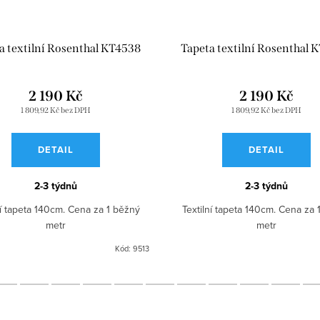
a textilní Rosenthal KT4538
Tapeta textilní Rosenthal 
2 190 Kč
2 190 Kč
1 809,92 Kč bez DPH
1 809,92 Kč bez DPH
DETAIL
DETAIL
2-3 týdnů
2-3 týdnů
ní tapeta 140cm. Cena za 1 běžný
Textilní tapeta 140cm. Cena za 
metr
metr
Kód:
9513