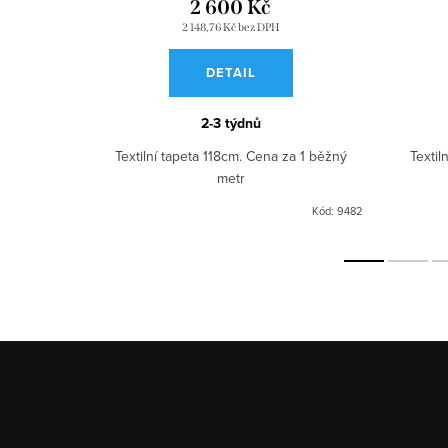
2 600 Kč
2 148,76 Kč bez DPH
DETAIL
2-3 týdnů
a 1 běžný
Textilní tapeta 118cm. Cena za 1 běžný
Textil
metr
Kód:
9486
Kód:
9482