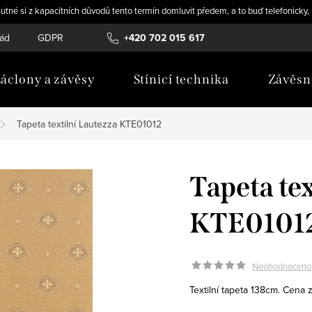
utné si z kapacitních důvodů tento termín domluvit předem, a to buď telefonicky
řád
GDPR
Novinky
+420 702 015 617
áclony a závěsy
Stínicí technika
Závěsn
Tapeta textilní Lautezza KTE01012
Tapeta te
KTE0101
Neohodnoceno
Textilní tapeta 138cm. Cena 