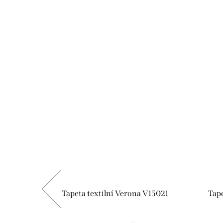
V15010
Tapeta textilní Verona V15021
Tape