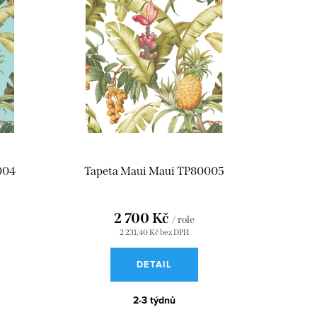
004
Tapeta Maui Maui TP80005
2 700 Kč
/ role
2 231,40 Kč bez DPH
DETAIL
2-3 týdnů