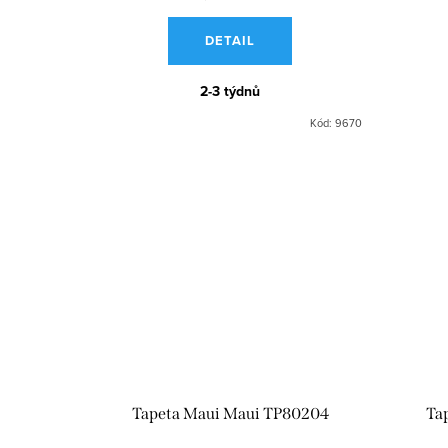
DETAIL
2-3 týdnů
Kód:
9670
Tapeta Maui Maui TP80204
Ta