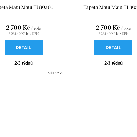
peta Maui Maui TP80305
Tapeta Maui Maui TP80
2 700 Kč
2 700 Kč
/ role
/ role
2 231,40 Kč bez DPH
2 231,40 Kč bez DPH
DETAIL
DETAIL
2-3 týdnů
2-3 týdnů
Kód:
9679