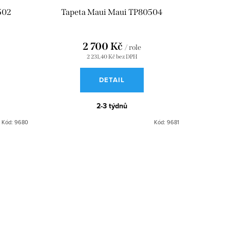
502
Tapeta Maui Maui TP80504
2 700 Kč
/ role
2 231,40 Kč bez DPH
DETAIL
2-3 týdnů
Kód:
9680
Kód:
9681