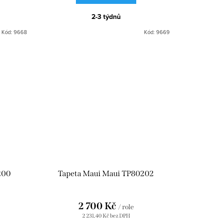
2-3 týdnů
Kód:
9668
Kód:
9669
200
Tapeta Maui Maui TP80202
2 700 Kč
/ role
2 231,40 Kč bez DPH