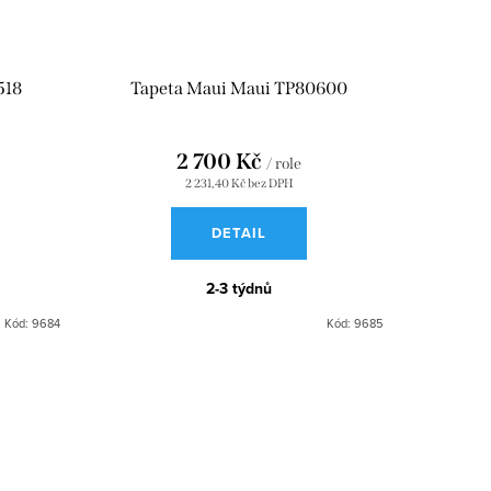
518
Tapeta Maui Maui TP80600
2 700 Kč
/ role
2 231,40 Kč bez DPH
DETAIL
2-3 týdnů
Kód:
9684
Kód:
9685