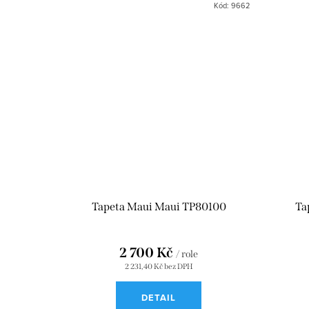
ů
Kód:
9662
Tapeta Maui Maui TP80100
Ta
2 700 Kč
/ role
2 231,40 Kč bez DPH
DETAIL