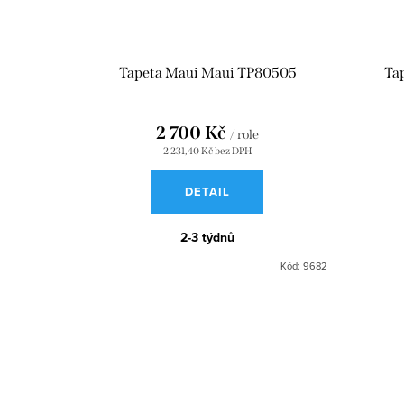
Tapeta Maui Maui TP80505
Ta
2 700 Kč
/ role
2 231,40 Kč bez DPH
DETAIL
2-3 týdnů
Kód:
9682