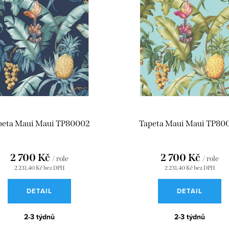
peta Maui Maui TP80002
Tapeta Maui Maui TP80
2 700 Kč
2 700 Kč
/ role
/ role
2 231,40 Kč bez DPH
2 231,40 Kč bez DPH
DETAIL
DETAIL
2-3 týdnů
2-3 týdnů