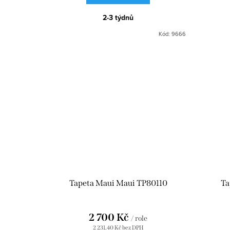
2-3 týdnů
Kód:
9666
Tapeta Maui Maui TP80110
Ta
2 700 Kč
/ role
2 231,40 Kč bez DPH