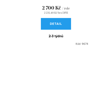
2 700 Kč
/ role
2 231,40 Kč bez DPH
DETAIL
2-3 týdnů
Kód:
9674