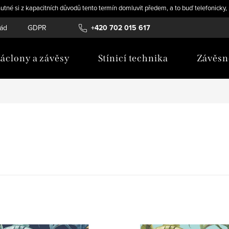
utné si z kapacitních důvodů tento termín domluvit předem, a to buď telefonicky
řád
GDPR
Novinky
+420 702 015 617
áclony a závěsy
Stínicí technika
Závěsn