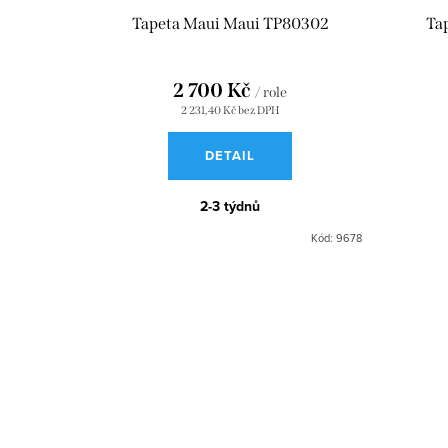
Tapeta Maui Maui TP80302
Ta
2 700 Kč
/ role
2 231,40 Kč bez DPH
DETAIL
2-3 týdnů
Kód:
9678