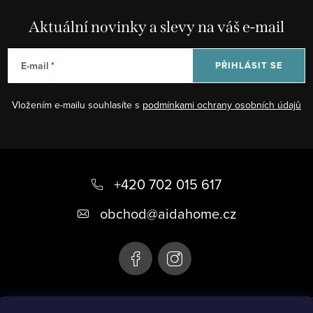
Aktuální novinky a slevy na váš e-mail
E-mail
PŘIHLÁSIT SE
Vložením e-mailu souhlasíte s
podmínkami ochrany osobních údajů
Z
á
+420 702 015 617
p
obchod
@
aidahome.cz
a
t
í