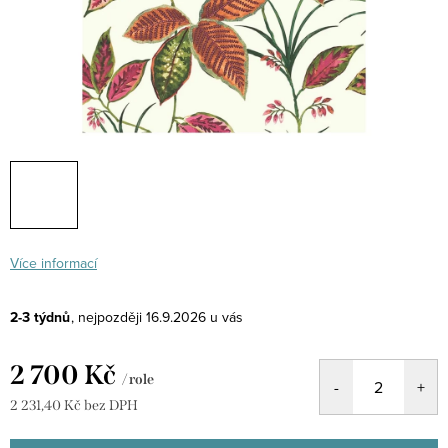
Více informací
2-3 týdnů
16.9.2026
2 700 Kč
/ role
2 231,40 Kč bez DPH
Měrná
cena: