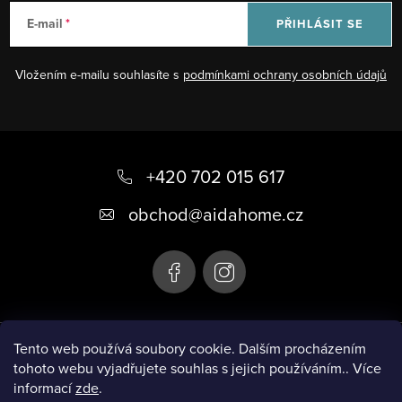
E-mail
PŘIHLÁSIT SE
Vložením e-mailu souhlasíte s
podmínkami ochrany osobních údajů
Z
á
+420 702 015 617
p
obchod
@
aidahome.cz
a
t
í
Instagram
Tento web používá soubory cookie. Dalším procházením
tohoto webu vyjadřujete souhlas s jejich používáním.. Více
informací
zde
.
Informace pro vás