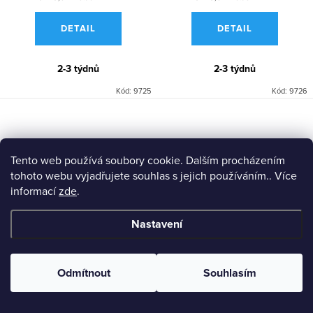
DETAIL
DETAIL
2-3 týdnů
2-3 týdnů
Kód:
9725
Kód:
9726
Tento web používá soubory cookie. Dalším procházením
tohoto webu vyjadřujete souhlas s jejich používáním.. Více
informací
zde
.
Nastavení
Tapeta Maui Maui TP81414
Tapeta Maui Maui TP81424
Odmítnout
Souhlasím
3 780 Kč
3 780 Kč
/ role
/ role