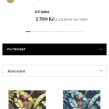
2-3 týdnů
2 700 Kč
(2 231,40 Kč bez DPH)
FILTROVAT
V
Ř
Abecedně
ý
a
Nejlevnější
p
z
i
e
Nejdražší
s
n
Nejprodávanější
p
í