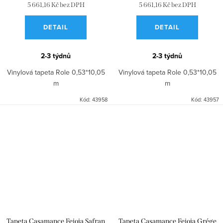
5 661,16 Kč bez DPH
5 661,16 Kč bez DPH
DETAIL
DETAIL
2-3 týdnů
2-3 týdnů
Vinylová tapeta Role 0,53*10,05
Vinylová tapeta Role 0,53*10,05
m
m
Kód:
43958
Kód:
43957
Tapeta Casamance Feioja Safran
Tapeta Casamance Feioja Grége