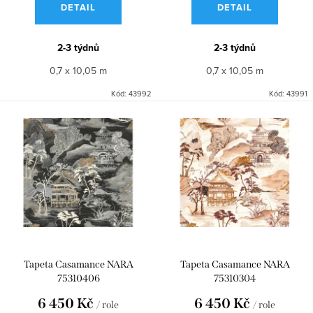
TERRA ROSSA
L'ATELIER
DETAIL
DETAIL
ů
MOUVEMENTS
TEXTURES MÉTALLIQUES
2-3 týdnů
2-3 týdnů
0,7 x 10,05 m
0,7 x 10,05 m
ALLIAGES
GOLFE DU BENGALE
Kód:
43992
Kód:
43991
SQUARE JASMIN
STRUKTURY
L'ÎLE AUX OISEAUX
PANORAMAS
LE VELOURS
LE LIN 2
NATURE SUR MESURE -
Tapeta Casamance NARA
Tapeta Casamance NARA
TEXTURES VEGETALES
TEXTURES
75310406
75310304
6 450 Kč
6 450 Kč
/ role
/ role