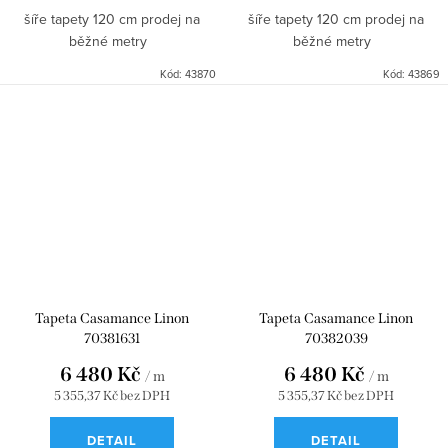
šíře tapety 120 cm prodej na
šíře tapety 120 cm prodej na
běžné metry
běžné metry
Kód:
43870
Kód:
43869
Tapeta Casamance Linon
Tapeta Casamance Linon
70381631
70382039
6 480 Kč
6 480 Kč
/ m
/ m
5 355,37 Kč bez DPH
5 355,37 Kč bez DPH
DETAIL
DETAIL