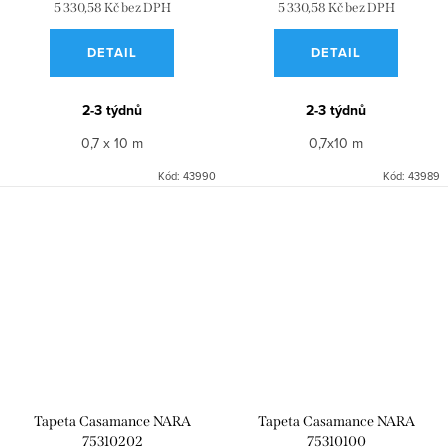
5 330,58 Kč bez DPH
5 330,58 Kč bez DPH
DETAIL
DETAIL
2-3 týdnů
2-3 týdnů
0,7 x 10 m
0,7x10 m
Kód:
43990
Kód:
43989
Tapeta Casamance NARA
Tapeta Casamance NARA
75310202
75310100