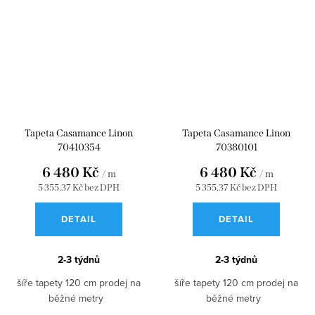
Tapeta Casamance Linon
Tapeta Casamance Linon
70410354
70380101
6 480 Kč
6 480 Kč
/ m
/ m
5 355,37 Kč bez DPH
5 355,37 Kč bez DPH
DETAIL
DETAIL
2-3 týdnů
2-3 týdnů
šíře tapety 120 cm prodej na
šíře tapety 120 cm prodej na
běžné metry
běžné metry