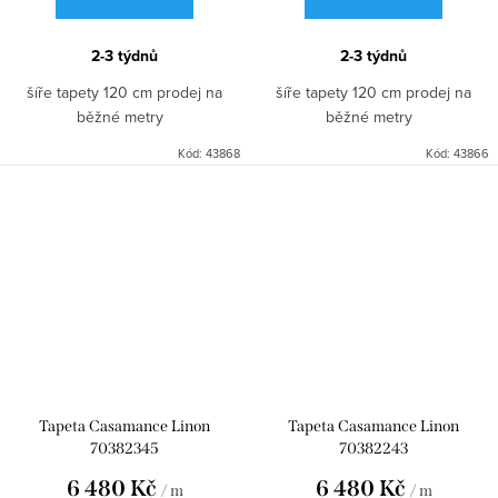
2-3 týdnů
2-3 týdnů
šíře tapety 120 cm prodej na
šíře tapety 120 cm prodej na
běžné metry
běžné metry
Kód:
43868
Kód:
43866
Tapeta Casamance Linon
Tapeta Casamance Linon
70382345
70382243
6 480 Kč
6 480 Kč
/ m
/ m