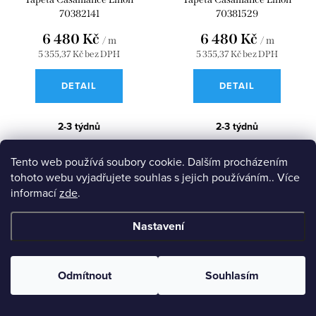
70382141
70381529
6 480 Kč
6 480 Kč
/ m
/ m
5 355,37 Kč bez DPH
5 355,37 Kč bez DPH
DETAIL
DETAIL
2-3 týdnů
2-3 týdnů
šíře tapety 120 cm prodej na
šíře tapety 120 cm prodej na
Tento web používá soubory cookie. Dalším procházením
běžné metry
běžné metry
tohoto webu vyjadřujete souhlas s jejich používáním.. Více
Kód:
43863
Kód:
43862
informací
zde
.
Nastavení
Odmítnout
Souhlasím