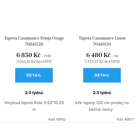
Tapeta Casamance Feioja Orage
Tapeta Casamance Linon
76841528
70410150
6 850 Kč
6 480 Kč
/ role
/ m
5 661,16 Kč bez DPH
5 355,37 Kč bez DPH
DETAIL
DETAIL
2-3 týdnů
2-3 týdnů
Vinylová tapeta Role 0,53*10,05
šíře tapety 120 cm prodej na
m
běžné metry
Kód:
43952
Kód:
43873