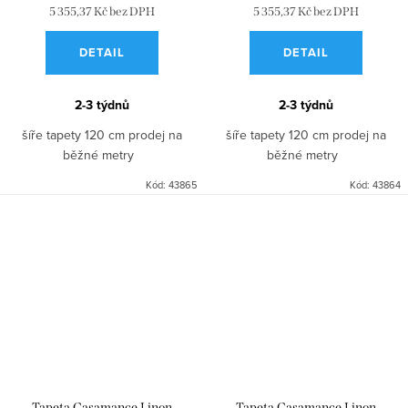
5 355,37 Kč bez DPH
5 355,37 Kč bez DPH
DETAIL
DETAIL
2-3 týdnů
2-3 týdnů
šíře tapety 120 cm prodej na
šíře tapety 120 cm prodej na
běžné metry
běžné metry
Kód:
43865
Kód:
43864
Tapeta Casamance Linon
Tapeta Casamance Linon