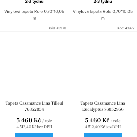
2-3 týdnů
2-3 týdnů
Vinylová tapeta Role 0,70*10,05
Vinylová tapeta Role 0,70*10,05
m
m
Kód:
43978
Kód:
43977
Tapeta Casamance Lina Tilleul
Tapeta Casamance Lina
76852854
Eucalyptus 76852956
5 460 Kč
5 460 Kč
/ role
/ role
4 512,40 Kč bez DPH
4 512,40 Kč bez DPH