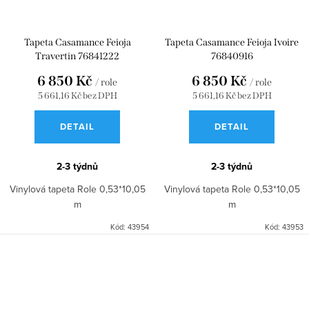
Tapeta Casamance Feioja
Tapeta Casamance Feioja Ivoire
Travertin 76841222
76840916
6 850 Kč
6 850 Kč
/ role
/ role
5 661,16 Kč bez DPH
5 661,16 Kč bez DPH
DETAIL
DETAIL
2-3 týdnů
2-3 týdnů
Vinylová tapeta Role 0,53*10,05
Vinylová tapeta Role 0,53*10,05
m
m
Kód:
43954
Kód:
43953