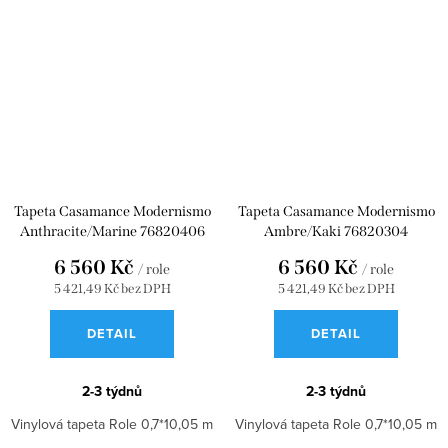
Tapeta Casamance Modernismo
Tapeta Casamance Modernismo
Anthracite/Marine 76820406
Ambre/Kaki 76820304
6 560 Kč
6 560 Kč
/ role
/ role
5 421,49 Kč bez DPH
5 421,49 Kč bez DPH
DETAIL
DETAIL
2-3 týdnů
2-3 týdnů
Vinylová tapeta Role 0,7*10,05 m
Vinylová tapeta Role 0,7*10,05 m