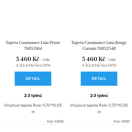
Tapeta Casamance Lina Prune
Tapeta Casamance Lina Rouge
76853364
Carmin 76852548
5 460 Kč
5 460 Kč
/ role
/ role
4 512,40 Kč bez DPH
4 512,40 Kč bez DPH
DETAIL
DETAIL
2-3 týdnů
2-3 týdnů
Vinylová tapeta Role 0,70*10,05
Vinylová tapeta Role 0,70*10,05
m
m
Kód:
43982
Kód:
43981