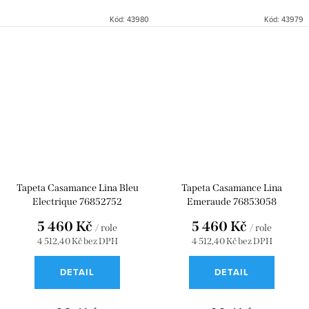
Kód:
43980
Kód:
43979
Tapeta Casamance Lina Bleu
Tapeta Casamance Lina
Electrique 76852752
Emeraude 76853058
5 460 Kč
5 460 Kč
/ role
/ role
4 512,40 Kč bez DPH
4 512,40 Kč bez DPH
DETAIL
DETAIL