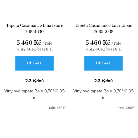
Tapeta Casamance Lina Ivoire
Tapeta Casamance Lina Tabac
76851630
76852038
5 460 Kč
5 460 Kč
/ role
/ role
4 512,40 Kč bez DPH
4 512,40 Kč bez DPH
DETAIL
DETAIL
2-3 týdnů
2-3 týdnů
Vinylová tapeta Role 0,70*10,05
Vinylová tapeta Role 0,70*10,05
m
m
Kód:
43970
Kód:
43969