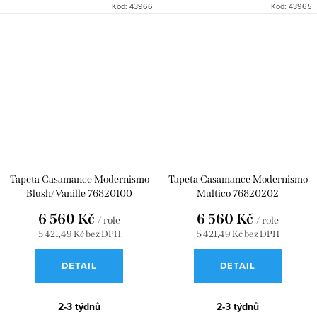
Kód:
43966
Kód:
43965
Tapeta Casamance Modernismo
Tapeta Casamance Modernismo
Blush/Vanille 76820100
Multico 76820202
6 560 Kč
6 560 Kč
/ role
/ role
5 421,49 Kč bez DPH
5 421,49 Kč bez DPH
DETAIL
DETAIL
2-3 týdnů
2-3 týdnů