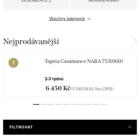
LINESSENCE 2
MODERNISMO
Všechny kategorie
SENSATION
TRAVERSÉE
Nejprodávanější
LE JACQUARD
EXPLORATION
ARCHIPEL
PANORAMAS 4
Tapeta Casamance NARA 75310610
2-3 týdnů
JARDIN FÉLICIA
MANILLE
6 450 Kč
(5 330,58 Kč bez DPH)
PALATINO
PALMADORA
EXPLORATION
ARCANE
FILTROVAT