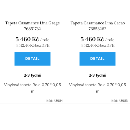
Tapeta Casamance Lina Grege
Tapeta Casamance Lina Cacao
76851732
76853262
5 460 Kč
5 460 Kč
/ role
/ role
4 512,40 Kč bez DPH
4 512,40 Kč bez DPH
DETAIL
DETAIL
2-3 týdnů
2-3 týdnů
Vinylová tapeta Role 0,70*10,05
Vinylová tapeta Role 0,70*10,05
m
m
Kód:
43984
Kód:
43983