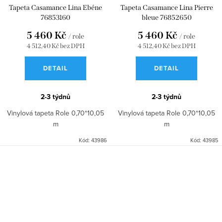
Tapeta Casamance Lina Ebéne
Tapeta Casamance Lina Pierre
76853160
bleue 76852650
5 460 Kč
5 460 Kč
/ role
/ role
4 512,40 Kč bez DPH
4 512,40 Kč bez DPH
DETAIL
DETAIL
2-3 týdnů
2-3 týdnů
Vinylová tapeta Role 0,70*10,05
Vinylová tapeta Role 0,70*10,05
m
m
Kód:
43986
Kód:
43985