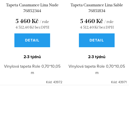
Tapeta Casamance Lina Nude
Tapeta Casamance Lina Sable
76852344
76851834
5 460 Kč
5 460 Kč
/ role
/ role
4 512,40 Kč bez DPH
4 512,40 Kč bez DPH
DETAIL
DETAIL
2-3 týdnů
2-3 týdnů
Vinylová tapeta Role 0,70*10,05
Vinylová tapeta Role 0,70*10,05
m
m
Kód:
43972
Kód:
43971