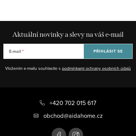
O
v
l
á
d
Aktuální novinky a slevy na váš e-mail
a
c
E-mail
PŘIHLÁSIT SE
í
p
Vložením e-mailu souhlasíte s
podmínkami ochrany osobních údajů
r
v
k
Z
y
á
+420 702 015 617
v
ý
p
obchod
@
aidahome.cz
p
a
i
t
s