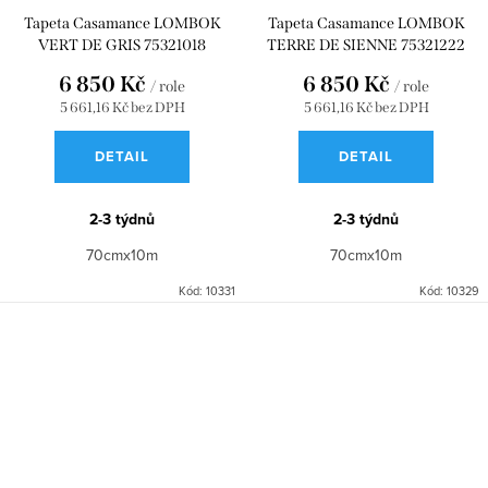
Tapeta Casamance LOMBOK
Tapeta Casamance LOMBOK
VERT DE GRIS 75321018
TERRE DE SIENNE 75321222
6 850 Kč
6 850 Kč
/ role
/ role
5 661,16 Kč bez DPH
5 661,16 Kč bez DPH
DETAIL
DETAIL
2-3 týdnů
2-3 týdnů
70cmx10m
70cmx10m
Kód:
10331
Kód:
10329