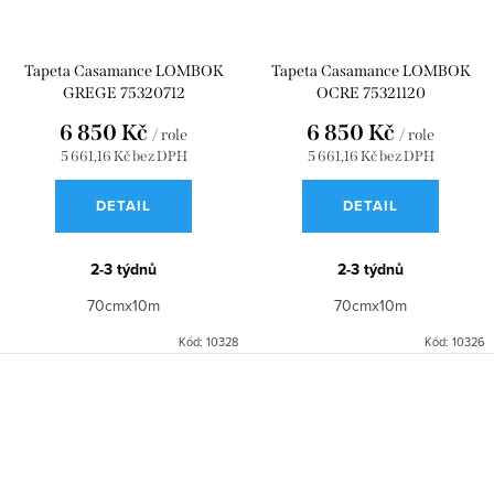
Tapeta Casamance LOMBOK
Tapeta Casamance LOMBOK
GREGE 75320712
OCRE 75321120
6 850 Kč
6 850 Kč
/ role
/ role
5 661,16 Kč bez DPH
5 661,16 Kč bez DPH
DETAIL
DETAIL
2-3 týdnů
2-3 týdnů
70cmx10m
70cmx10m
Kód:
10328
Kód:
10326