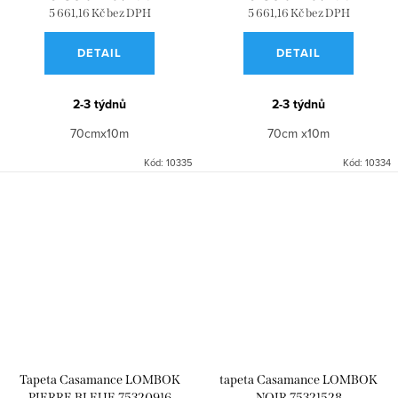
5 661,16 Kč bez DPH
5 661,16 Kč bez DPH
DETAIL
DETAIL
2-3 týdnů
2-3 týdnů
70cmx10m
70cm x10m
Kód:
10335
Kód:
10334
Tapeta Casamance LOMBOK
tapeta Casamance LOMBOK
PIERRE BLEUE 75320916
NOIR 75321528