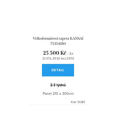
Velkoformátová tapeta KANSAI
75354180
25 500 Kč
/ ks
21 074,38 Kč bez DPH
DETAIL
2-3 týdnů
Panel 210 x 300cm
Kód:
10283