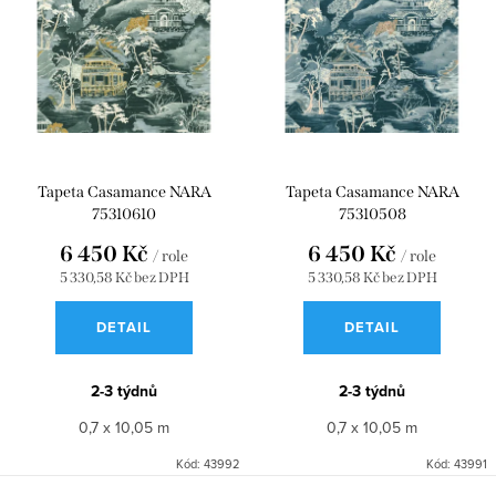
s
n
Nejdražší
p
í
r
p
o
r
d
o
u
d
Tapeta Casamance NARA
Tapeta Casamance NARA
75310610
75310508
k
u
6 450 Kč
6 450 Kč
t
k
/ role
/ role
5 330,58 Kč bez DPH
5 330,58 Kč bez DPH
ů
t
DETAIL
DETAIL
ů
2-3 týdnů
2-3 týdnů
0,7 x 10,05 m
0,7 x 10,05 m
Kód:
43992
Kód:
43991