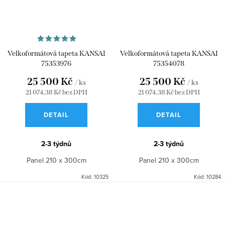
Velkoformátová tapeta KANSAI
Velkoformátová tapeta KANSAI
75353976
75354078
25 500 Kč
25 500 Kč
/ ks
/ ks
21 074,38 Kč bez DPH
21 074,38 Kč bez DPH
DETAIL
DETAIL
2-3 týdnů
2-3 týdnů
Panel 210 x 300cm
Panel 210 x 300cm
Kód:
10325
Kód:
10284