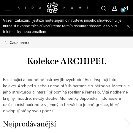
Přejít
N
na
obsah
Vážení zákazníci, jestliže máte zájem o návštěvu našeho showroomu, je
K
nutné si z kapacitních důvodů tento termín domluvit předem, a to buď
telefonicky, nebo emailem.
Casamance
Kolekce ARCHIPEL
Fascinující a podnětné ostrovy jihovýchodní Asie inspirují tuto
kolekci. Archipel s sebou nese příslib harmonie s přírodou. Materiál s
jeho strukturou a intarzií připomíná rostlinné řemeslo. Vítá nádherné
krajiny, moudré, někdy divoké. Momentky Japonska, Indonésie a
dalších míst načrtnuté v jemných barvách a jemné grafice, které
obklopují stěny svou poezií.
Nejprodávanější