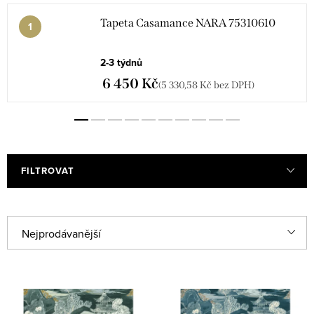
Tapeta Casamance NARA 75310610
2-3 týdnů
6 450 Kč
(5 330,58 Kč bez DPH)
FILTROVAT
V
Ř
Nejprodávanější
ý
a
Abecedně
p
z
i
e
Nejlevnější