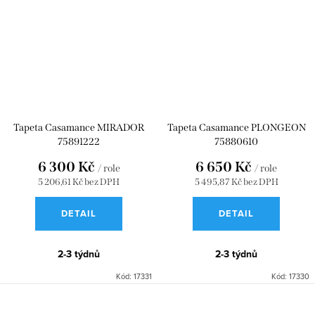
Tapeta Casamance MIRADOR
Tapeta Casamance PLONGEON
75891222
75880610
6 300 Kč
6 650 Kč
/ role
/ role
5 206,61 Kč bez DPH
5 495,87 Kč bez DPH
DETAIL
DETAIL
2-3 týdnů
2-3 týdnů
Kód:
17331
Kód:
17330