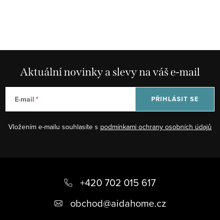
O
v
l
á
d
Aktuální novinky a slevy na váš e-mail
a
c
E-mail
PŘIHLÁSIT SE
í
p
Vložením e-mailu souhlasíte s
podmínkami ochrany osobních údajů
r
v
k
Z
y
á
+420 702 015 617
v
ý
p
obchod
@
aidahome.cz
p
a