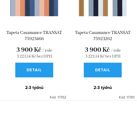
Tapeta Casamance TRANSAT
Tapeta Casamance TRANSAT
75923466
75923262
3 900 Kč
3 900 Kč
/ role
/ role
3 223,14 Kč bez DPH
3 223,14 Kč bez DPH
DETAIL
DETAIL
2-3 týdnů
2-3 týdnů
Kód:
17352
Kód:
17351