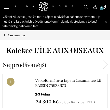
Přejít
N
na
obsah
Vážení zákazníci, jestliže máte zájem o návštěvu našeho showroomu, je
K
nutné si z kapacitních důvodů tento termín domluvit předem, a to buď
telefonicky, nebo emailem.
Casamance
Kolekce L'ÎLE AUX OISEAUX
Nejprodávanější
Velkoformátová tapeta Casamance LE
BASSIN 75933670
2-3 týdnů
24 300 Kč
(20 082,64 Kč bez DPH)