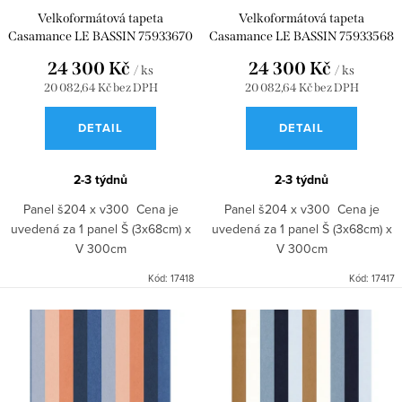
u
d
Velkoformátová tapeta
Velkoformátová tapeta
Casamance LE BASSIN 75933670
Casamance LE BASSIN 75933568
k
u
24 300 Kč
24 300 Kč
t
k
/ ks
/ ks
20 082,64 Kč bez DPH
20 082,64 Kč bez DPH
ů
t
DETAIL
DETAIL
ů
2-3 týdnů
2-3 týdnů
Panel š204 x v300 Cena je
Panel š204 x v300 Cena je
uvedená za 1 panel Š (3x68cm) x
uvedená za 1 panel Š (3x68cm) x
V 300cm
V 300cm
Kód:
17418
Kód:
17417