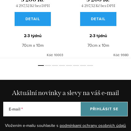
4 297,52 Kč bez DPH
4 297,52 Kč bez DPH
DETAIL
DETAIL
2-3 týdnů
2-3 týdnů
70cm x 10m
70cm x 10m
Kód:
10003
Kód:
9980
Aktuální novinky a slevy na váš e-mail
E-mail
PŘIHLÁSIT SE
Vložením e-mailu souhlasíte s
podmínkami ochrany osobních údajů