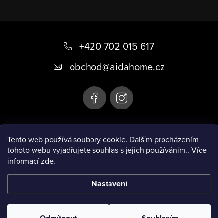
Z
á
+420 702 015 617
p
obchod
@
aidahome.cz
a
t
í
Instagram
Tento web používá soubory cookie. Dalším procházením
tohoto webu vyjadřujete souhlas s jejich používáním.. Více
informací
zde
.
Informace pro vás
Nastavení
Copyright 2026
AIDA HOME
. Všechna práva vyhrazena.
Upravit
nastavení cookies
Odmítnout
Souhlasím