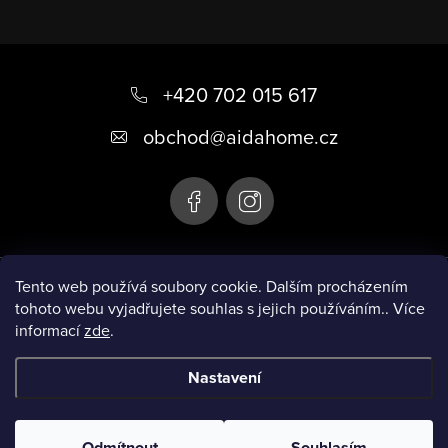
Z
á
+420 702 015 617
p
obchod
@
aidahome.cz
a
t
í
Instagram
Tento web používá soubory cookie. Dalším procházením
tohoto webu vyjadřujete souhlas s jejich používáním.. Více
informací
zde
.
Informace pro vás
Nastavení
Copyright 2026
AIDA HOME
. Všechna práva vyhrazena.
Upravit
nastavení cookies
Odmítnout
Souhlasím