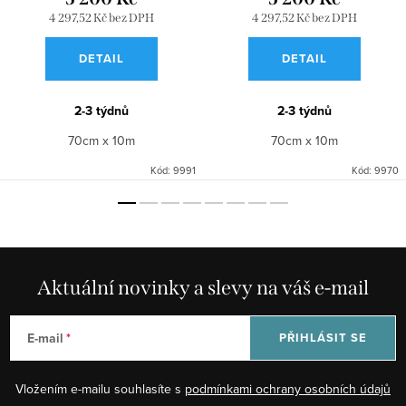
4 297,52 Kč bez DPH
4 297,52 Kč bez DPH
DETAIL
DETAIL
2-3 týdnů
2-3 týdnů
70cm x 10m
70cm x 10m
Kód:
9991
Kód:
9970
Aktuální novinky a slevy na váš e-mail
E-mail
PŘIHLÁSIT SE
Vložením e-mailu souhlasíte s
podmínkami ochrany osobních údajů