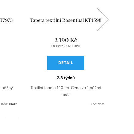
KT7973
Tapeta textilní Rosenthal KT4598
Tapeta 
2 190 Kč
1 809,92 Kč bez DPH
DETAIL
2-3 týdnů
1 běžný
Textilní tapeta 140cm. Cena za 1 běžný
Textilní
metr
Kód:
10412
Kód:
9515