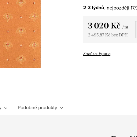
2-3 týdnů
17.
3 020 Kč
/ m
2 495,87 Kč bez DPH
Měrná
cena:
Značka:
Epoca
y
Podobné produkty