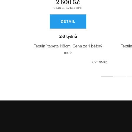
2 600 Kč
2 148,76 Kč bez DPH
DETAIL
2-3 týdnů
a 1 běžný
Textilní tapeta 118cm. Cena za 1 běžný
Textil
metr
Kód:
9499
Kód:
9502