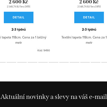
2 600 Kč
2 600 Kč
2 148,76 Kč bez DPH
2 148,76 Kč bez DPH
DETAIL
DETAIL
2-3 týdnů
2-3 týdnů
ní tapeta 118cm. Cena za 1 běžný
Textilní tapeta 118cm. Cena za 
metr
metr
Kód:
9490
Aktuální novinky a slevy na váš e-mail