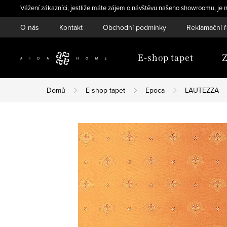
Přejít
Vážení zákazníci, jestliže máte zájem o návštěvu našeho showroomu, je n
na
O nás
Kontakt
Obchodní podmínky
Reklamační 
obsah
E-shop tapet
Z
Domů
E-shop tapet
Epoca
LAUTEZZA