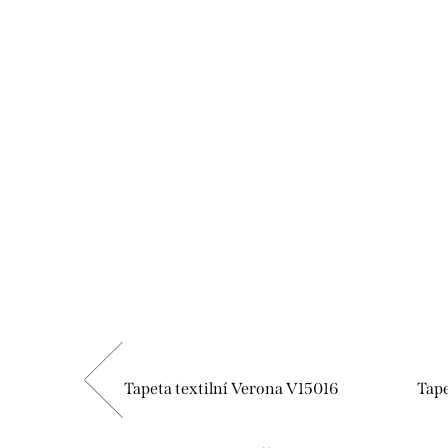
V15004
Tapeta textilní Verona V15016
Tape