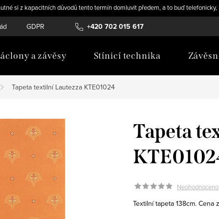
utné si z kapacitních důvodů tento termín domluvit předem, a to buď telefonicky
řád
GDPR
Novinky
+420 702 015 617
áclony a závěsy
Stínicí technika
Závěsn
Tapeta textilní Lautezza KTE01024
Tapeta te
KTE0102
Neohodnoceno
Textilní tapeta 138cm. Cena 