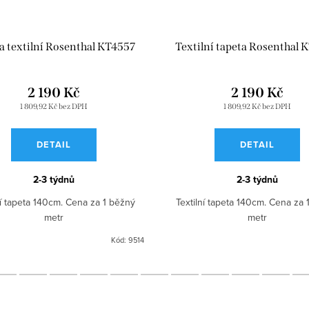
a textilní Rosenthal KT4557
Textilní tapeta Rosenthal 
2 190 Kč
2 190 Kč
1 809,92 Kč bez DPH
1 809,92 Kč bez DPH
DETAIL
DETAIL
2-3 týdnů
2-3 týdnů
ní tapeta 140cm. Cena za 1 běžný
Textilní tapeta 140cm. Cena za 
metr
metr
Kód:
9514