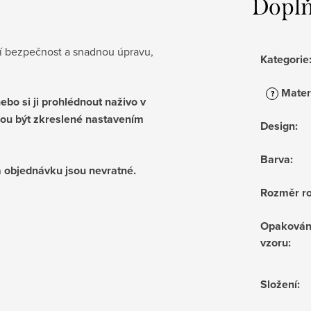
Doplň
tší bezpečnost a snadnou úpravu,
Kategorie
Mater
?
bo si ji prohlédnout naživo v
ou být zkreslené nastavením
Design
:
Barva
:
 objednávku jsou nevratné.
Rozměr ro
Opakován
vzoru
:
Složení
: