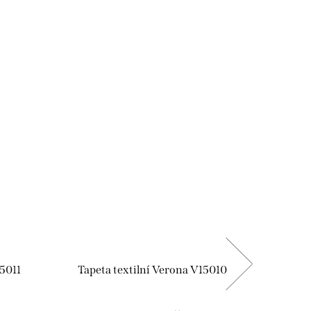
15011
Tapeta textilní Verona V15010
Tapet