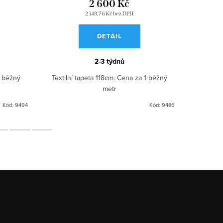
2 600 Kč
2 148,76 Kč bez DPH
DETAIL
2-3 týdnů
1 běžný
Textilní tapeta 118cm. Cena za 1 běžný
Textilní
metr
Kód:
9494
Kód:
9486