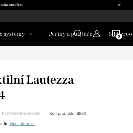
, nebo emailem.
NÁKU
é systémy
Peřiny a polštáře
Showro
KOŠÍ
xtilní Lautezza
4
Kód produktu:
6883
Podrobnosti hodnocení
za 1m
Více informací