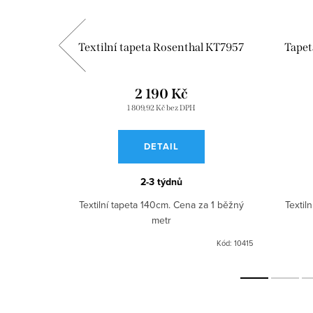
l KT7972
Textilní tapeta Rosenthal KT7957
Tapet
2 190 Kč
1 809,92 Kč bez DPH
DETAIL
2-3 týdnů
a 1 běžný
Textilní tapeta 140cm. Cena za 1 běžný
Textil
metr
Kód:
10409
Kód:
10415