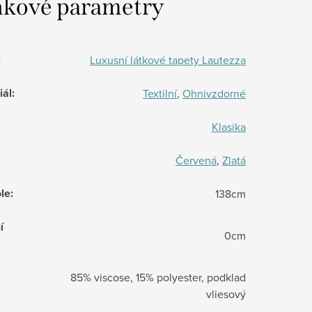
kové parametry
:
Luxusní látkové tapety Lautezza
iál
:
Textilní
,
Ohnivzdorné
Klasika
Červená
,
Zlatá
le
:
138cm
í
0cm
85% viscose, 15% polyester, podklad
vliesový