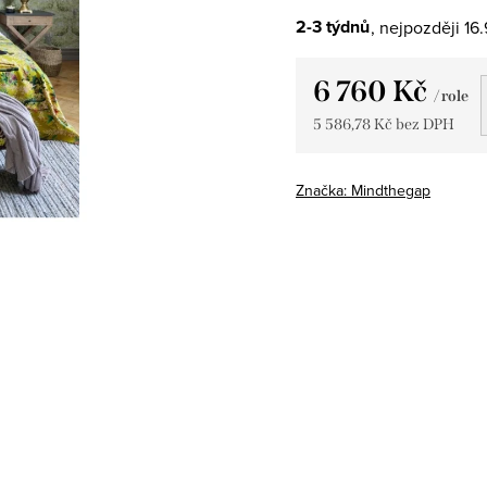
2-3 týdnů
16
6 760 Kč
/ role
5 586,78 Kč bez DPH
Měrná
cena:
Značka:
Mindthegap