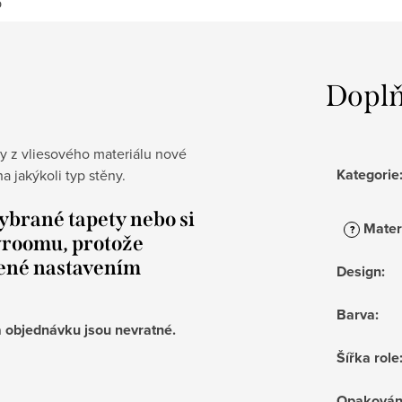
p
Doplň
 z vliesového materiálu nové
Kategorie
 jakýkoli typ stěny.
ybrané tapety nebo si
Mater
?
wroomu, protože
lené nastavením
Design
:
Barva
:
 objednávku jsou nevratné.
Šířka role
Opakován