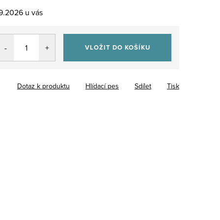
.9.2026
VLOŽIT DO KOŠÍKU
Dotaz k produktu
Hlídací pes
Sdílet
Tisk