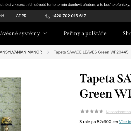
utné si z kapacitních důvodů tento termín domluvit předem, a to buď telefonicky
řád
GDPR
+420 702 015 617
ávěsné systémy
Peřiny a polštáře
Sh
RANSYLVANIAN MANOR
Tapeta SAVAGE LEAVES Green WP20445
Tapeta S
Green W
Neohodnoceno
3 role po 52x300 cm
Více i