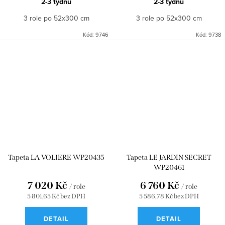
2-3 týdnů
2-3 týdnů
3 role po 52x300 cm
3 role po 52x300 cm
Kód:
9746
Kód:
9738
Tapeta LA VOLIERE WP20435
Tapeta LE JARDIN SECRET
WP20461
7 020 Kč
6 760 Kč
/ role
/ role
5 801,65 Kč bez DPH
5 586,78 Kč bez DPH
DETAIL
DETAIL