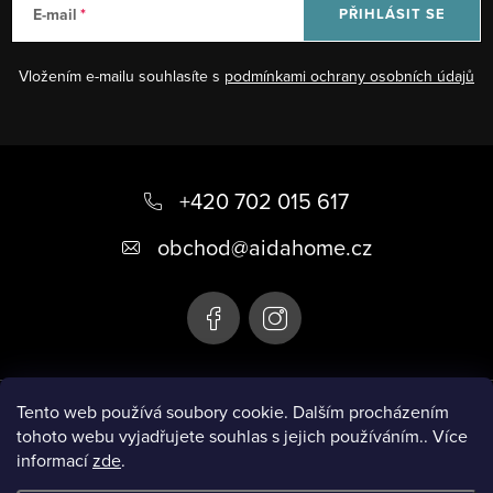
c
E-mail
PŘIHLÁSIT SE
í
p
Vložením e-mailu souhlasíte s
podmínkami ochrany osobních údajů
r
v
k
Z
y
á
+420 702 015 617
v
ý
p
obchod
@
aidahome.cz
p
a
i
t
s
í
u
Instagram
Tento web používá soubory cookie. Dalším procházením
tohoto webu vyjadřujete souhlas s jejich používáním.. Více
informací
zde
.
Informace pro vás