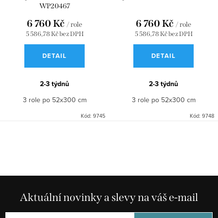
WP20467
6 760 Kč
6 760 Kč
/ role
/ role
5 586,78 Kč bez DPH
5 586,78 Kč bez DPH
DETAIL
DETAIL
2-3 týdnů
2-3 týdnů
3 role po 52x300 cm
3 role po 52x300 cm
Kód:
9745
Kód:
9748
O
v
l
á
d
Aktuální novinky a slevy na váš e-mail
a