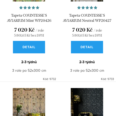
d
o
u
d
Tapeta COUNTESSE'S
Tapeta COUNTESSE'S
AVIARIUM Mint WP20426
AVIARIUM Neutral WP20427
k
u
7 020 Kč
7 020 Kč
t
k
/ role
/ role
5 801,65 Kč bez DPH
5 801,65 Kč bez DPH
ů
t
DETAIL
DETAIL
ů
2-3 týdnů
2-3 týdnů
3 role po 52x300 cm
3 role po 52x300 cm
Kód:
9732
Kód:
9733