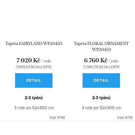
Tapeta FAIRYLAND WP20455
Tapeta FLORAL ORNAMENT
WP20453
7 020 Kč
6 760 Kč
/ role
/ role
5 801,65 Kč bez DPH
5 586,78 Kč bez DPH
DETAIL
DETAIL
2-3 týdnů
2-3 týdnů
3 role po 52x300 cm
3 role po 52x300 cm
Kód:
9740
Kód:
9735