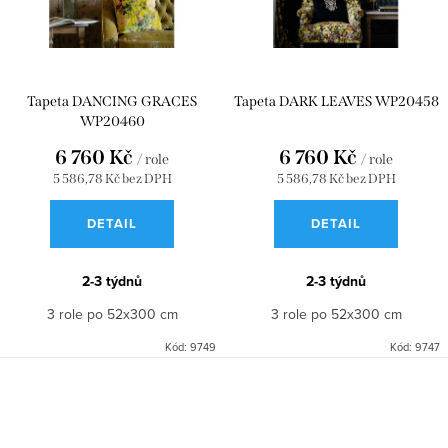
Tapeta DANCING GRACES
Tapeta DARK LEAVES WP20458
WP20460
6 760 Kč
6 760 Kč
/ role
/ role
5 586,78 Kč bez DPH
5 586,78 Kč bez DPH
DETAIL
DETAIL
2-3 týdnů
2-3 týdnů
3 role po 52x300 cm
3 role po 52x300 cm
Kód:
9749
Kód:
9747