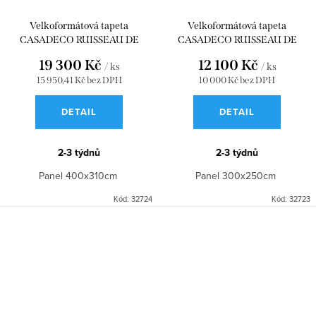
Velkoformátová tapeta
Velkoformátová tapeta
CASADECO RUISSEAU DE
CASADECO RUISSEAU DE
JOIE_L ROSE NUDE 400x310
JOIE_S ROSE NUDE 300x250
19 300 Kč
12 100 Kč
/ ks
/ ks
WDWD200124112
WDWD200124107
15 950,41 Kč bez DPH
10 000 Kč bez DPH
DETAIL
DETAIL
2-3 týdnů
2-3 týdnů
Panel 400x310cm
Panel 300x250cm
Kód:
32724
Kód:
32723