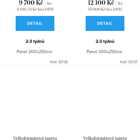
9 700 Kč
12 100 Kč
/ ks
/ ks
WDWD200029105
300x250 WDWD200117907
8 016,53 Kč bez DPH
10 000 Kč bez DPH
DETAIL
DETAIL
2-3 týdnů
2-3 týdnů
Panel 200x250cm
Panel 300x250cm
Kód:
32728
Kód:
32727
Velkoformátová tapeta
Velkoformátová tapeta