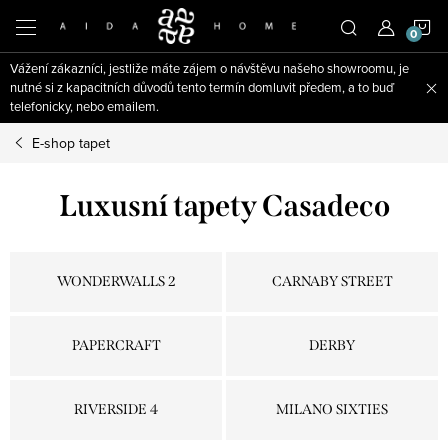
Přejít
N
na
obsah
Vážení zákazníci, jestliže máte zájem o návštěvu našeho showroomu, je
K
nutné si z kapacitních důvodů tento termín domluvit předem, a to buď
telefonicky, nebo emailem.
E-shop tapet
Luxusní tapety Casadeco
WONDERWALLS 2
CARNABY STREET
PAPERCRAFT
DERBY
RIVERSIDE 4
MILANO SIXTIES