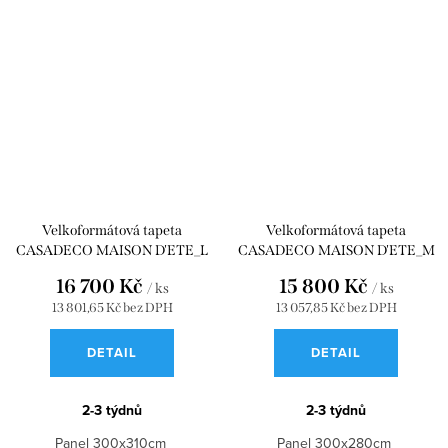
Velkoformátová tapeta
Velkoformátová tapeta
CASADECO MAISON D'ETE_L
CASADECO MAISON D'ETE_M
VERT LICHEN 300x310
VERT LICHEN 300x280
16 700 Kč
15 800 Kč
/ ks
/ ks
WDWD200107409
WDWD200107408
13 801,65 Kč bez DPH
13 057,85 Kč bez DPH
DETAIL
DETAIL
2-3 týdnů
2-3 týdnů
Panel 300x310cm
Panel 300x280cm