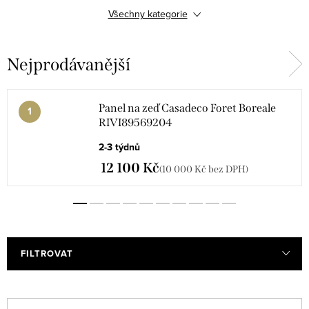
Všechny kategorie
WONDERWALLS
CALIFORNIA
Nejprodávanější
KYOTO
ICONIC
GALLERY
TISSAGE
Panel na zeď Casadeco Foret Boreale
RIVI89569204
BEAUTY FULL IMAGE 2
2-3 týdnů
VOYAGE ONIRIQUE
CAD
12 100 Kč
(10 000 Kč bez DPH)
STONE
ONCE UPON A TIME
TWENTIES
FLOWER MARKET
FILTROVAT
MINERALS
EMPREINTE
V
Ř