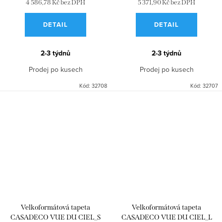
4 586,78 Kč bez DPH
5 371,90 Kč bez DPH
DETAIL
DETAIL
2-3 týdnů
2-3 týdnů
Prodej po kusech
Prodej po kusech
Kód:
32708
Kód:
32707
Velkoformátová tapeta
Velkoformátová tapeta
CASADECO VUE DU CIEL_S
CASADECO VUE DU CIEL_L