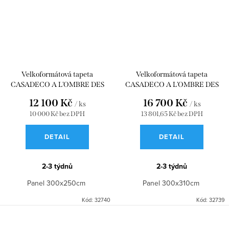
Velkoformátová tapeta
Velkoformátová tapeta
CASADECO A L'OMBRE DES
CASADECO A L'OMBRE DES
PINS_S VERT EUCALYPTUS
PINS_L NOIR FUSAIN 300x310
12 100 Kč
16 700 Kč
/ ks
/ ks
300x250 WDWD200017607
WDWD200019809
10 000 Kč bez DPH
13 801,65 Kč bez DPH
DETAIL
DETAIL
2-3 týdnů
2-3 týdnů
Panel 300x250cm
Panel 300x310cm
Kód:
32740
Kód:
32739