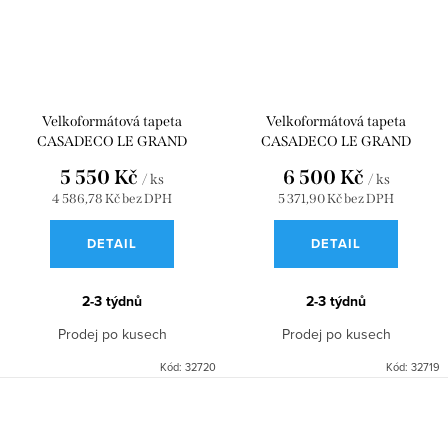
Velkoformátová tapeta
Velkoformátová tapeta
CASADECO LE GRAND
CASADECO LE GRAND
SALON_S CELADON 90 x 250
SALON_L BLEU PETROLE 90 x
5 550 Kč
6 500 Kč
/ ks
/ ks
WDWD200207322
310 WDWD200206724
4 586,78 Kč bez DPH
5 371,90 Kč bez DPH
DETAIL
DETAIL
2-3 týdnů
2-3 týdnů
Prodej po kusech
Prodej po kusech
Kód:
32720
Kód:
32719