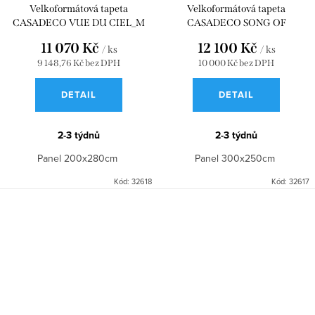
Velkoformátová tapeta
Velkoformátová tapeta
CASADECO VUE DU CIEL_M
CASADECO SONG OF
VERT SAUGE 200x280
CRICKETS_S VERT LICHEN
11 070 Kč
12 100 Kč
/ ks
/ ks
WDWD200097603
300x250 WDWD200007507
9 148,76 Kč bez DPH
10 000 Kč bez DPH
DETAIL
DETAIL
2-3 týdnů
2-3 týdnů
Panel 200x280cm
Panel 300x250cm
Kód:
32618
Kód:
32617