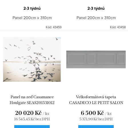
2-3 týdnů
2-3 týdnů
Panel 200cm x 310cm
Panel 200cm x 310cm
Kód:
43459
Kód:
43458
Panel na zeď Casamance
Velkoformátová tapeta
Houlgate SEAS201531012
CASADECO LE PETIT SALON
PIERRE WDWD200459274
20 020 Kč
6 500 Kč
/ ks
/ ks
16 545,45 Kč bez DPH
5 371,90 Kč bez DPH