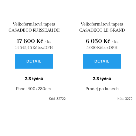
Velkoformátová tapeta
Velkoformátová tapeta
CASADECO RUISSEAU DE
CASADECO LE GRAND
JOIE_M ROSE NUDE 400x280
SALON_M CELADON 90 x 280
17 600 Kč
6 050 Kč
/ ks
/ ks
WDWD200124111
WDWD200207323
14 545,45 Kč bez DPH
5 000 Kč bez DPH
DETAIL
DETAIL
2-3 týdnů
2-3 týdnů
Panel 400x280cm
Prodej po kusech
Kód:
32722
Kód:
32721