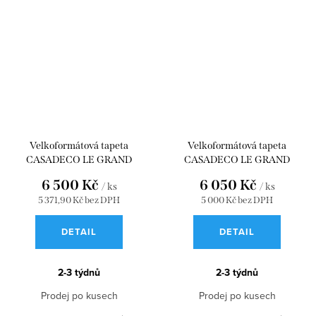
Velkoformátová tapeta
Velkoformátová tapeta
CASADECO LE GRAND
CASADECO LE GRAND
SALON_L BLEU ORAGE 90 x 310
SALON_M BLEU ORAGE 90 x
6 500 Kč
6 050 Kč
/ ks
/ ks
WDWD200206424
280 WDWD200206423
5 371,90 Kč bez DPH
5 000 Kč bez DPH
DETAIL
DETAIL
2-3 týdnů
2-3 týdnů
Prodej po kusech
Prodej po kusech