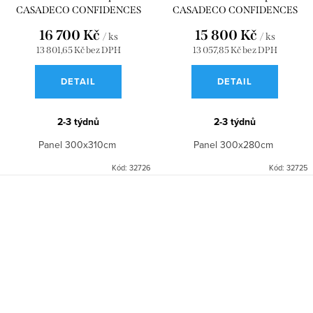
CASADECO CONFIDENCES
CASADECO CONFIDENCES
SOUS L'ORANGER_L MULTICO
SOUS L'ORANGER_M MULTICO
16 700 Kč
15 800 Kč
/ ks
/ ks
300x310 WDWD200117909
300x280 WDWD200117908
13 801,65 Kč bez DPH
13 057,85 Kč bez DPH
DETAIL
DETAIL
2-3 týdnů
2-3 týdnů
Panel 300x310cm
Panel 300x280cm
Kód:
32726
Kód:
32725