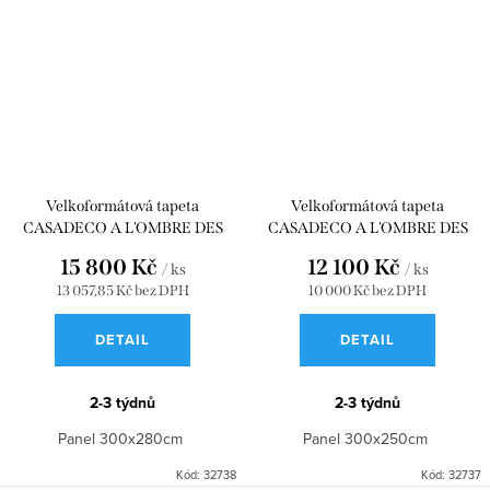
Velkoformátová tapeta
Velkoformátová tapeta
CASADECO A L'OMBRE DES
CASADECO A L'OMBRE DES
PINS_M NOIR FUSAIN 300x280
PINS_S NOIR FUSAIN 300x250
15 800 Kč
12 100 Kč
/ ks
/ ks
WDWD200019808
WDWD200019807
13 057,85 Kč bez DPH
10 000 Kč bez DPH
DETAIL
DETAIL
2-3 týdnů
2-3 týdnů
Panel 300x280cm
Panel 300x250cm
Kód:
32738
Kód:
32737