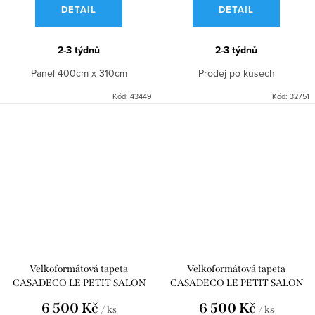
DETAIL
DETAIL
2-3 týdnů
2-3 týdnů
Panel 400cm x 310cm
Prodej po kusech
Kód:
43449
Kód:
32751
Velkoformátová tapeta
Velkoformátová tapeta
CASADECO LE PETIT SALON
CASADECO LE PETIT SALON
TERRE DE SIENNE
KAKI WDWD200457758
6 500 Kč
6 500 Kč
/ ks
/ ks
WDWD200458631