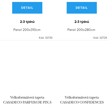
DETAIL
DETAIL
2-3 týdnů
2-3 týdnů
Panel 200x310cm
Panel 200x280cm
Kód:
32730
Kód:
32729
Velkoformátová tapeta
Velkoformátová tapeta
CASADECO PARFUM DE PIN_S
CASADECO CONFIDENCES
NOIR FUSAIN 200x250
SOUS L'ORANGER_S MULTICO