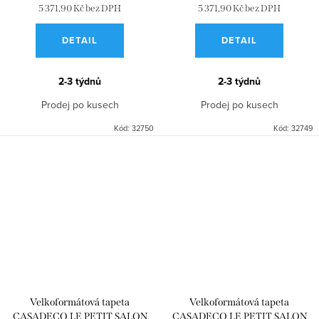
5 371,90 Kč bez DPH
5 371,90 Kč bez DPH
DETAIL
DETAIL
2-3 týdnů
2-3 týdnů
Prodej po kusech
Prodej po kusech
Kód:
32750
Kód:
32749
Velkoformátová tapeta
Velkoformátová tapeta
CASADECO LE PETIT SALON
CASADECO LE PETIT SALON