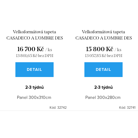
Velkoformátová tapeta
Velkoformátová tapeta
CASADECO A L'OMBRE DES
CASADECO A L'OMBRE DES
PINS_L VERT EUCALYPTUS
PINS_M VERT EUCALYPTUS
16 700 Kč
15 800 Kč
/ ks
/ ks
300x310 WDWD200017609
300x280 WDWD200017608
13 801,65 Kč bez DPH
13 057,85 Kč bez DPH
DETAIL
DETAIL
2-3 týdnů
2-3 týdnů
Panel 300x310cm
Panel 300x280cm
Kód:
32742
Kód:
32741