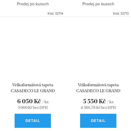
Prodej po kusech
Prodej po kusech
Kód:
32714
Kód:
32713
Velkoformátová tapeta
Velkoformátová tapeta
CASADECO LE GRAND
CASADECO LE GRAND
SALON_M FICELLE 90 x 280
SALON_S FICELLE 90 x 250
6 050 Kč
5 550 Kč
/ ks
/ ks
WDWD200201123
WDWD200201122
5 000 Kč bez DPH
4 586,78 Kč bez DPH
DETAIL
DETAIL