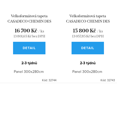
Velkoformátová tapeta
Velkoformátová tapeta
CASADECO CHEMIN DES
CASADECO CHEMIN DES
CIMES_L VERT LICHEN
CIMES_M VERT LICHEN
16 700 Kč
15 800 Kč
/ ks
/ ks
300x310 WDWD200137209
300x280 WDWD200137208
13 801,65 Kč bez DPH
13 057,85 Kč bez DPH
DETAIL
DETAIL
2-3 týdnů
2-3 týdnů
Panel 300x280cm
Panel 300x280cm
Kód:
32744
Kód:
32743