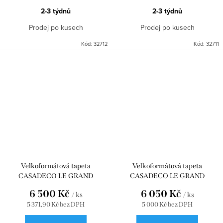
2-3 týdnů
2-3 týdnů
Prodej po kusech
Prodej po kusech
Kód:
32712
Kód:
32711
Velkoformátová tapeta
Velkoformátová tapeta
CASADECO LE GRAND
CASADECO LE GRAND
SALON_L BLANC POLAIRE 90 x
SALON_M BLANC POLAIRE 90 x
6 500 Kč
6 050 Kč
/ ks
/ ks
310 WDWD200200124
280 WDWD200200123
5 371,90 Kč bez DPH
5 000 Kč bez DPH