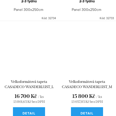
2-3 týdnů
2-3 týdnů
Panel 300x250cm
Panel 300x250cm
Kód:
32734
Kód:
32733
Velkoformátová tapeta
Velkoformátová tapeta
CASADECO WANDERLUST_L
CASADECO WANDERLUST_M
BEIGE SABLE 300x310
BEIGE SABLE 300x280
16 700 Kč
15 800 Kč
/ ks
/ ks
WDWD200171209
WDWD200171208
13 801,65 Kč bez DPH
13 057,85 Kč bez DPH
DETAIL
DETAIL