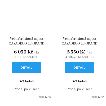
Velkoformátová tapeta
Velkoformátová tapeta
CASADECO LE GRAND
CASADECO LE GRAND
SALON_M BLEU PETROLE 90 x
SALON_S BLEU PETROLE 90 x
6 050 Kč
5 550 Kč
/ ks
/ ks
280 WDWD200206723
250 WDWD200206722
5 000 Kč bez DPH
4 586,78 Kč bez DPH
DETAIL
DETAIL
2-3 týdnů
2-3 týdnů
Prodej po kusech
Prodej po kusech
Kód:
32718
Kód:
32717