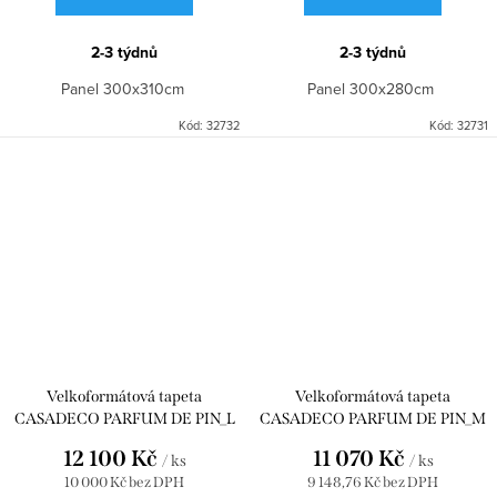
2-3 týdnů
2-3 týdnů
Panel 300x310cm
Panel 300x280cm
Kód:
32732
Kód:
32731
Velkoformátová tapeta
Velkoformátová tapeta
CASADECO PARFUM DE PIN_L
CASADECO PARFUM DE PIN_M
NOIR FUSAIN 200x310
NOIR FUSAIN 200x280
12 100 Kč
11 070 Kč
/ ks
/ ks
WDWD200029104
WDWD200029103
10 000 Kč bez DPH
9 148,76 Kč bez DPH