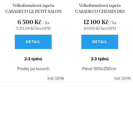
Velkoformátová tapeta
Velkoformátová tapeta
CASADECO LE PETIT SALON
CASADECO CHEMIN DES
BLANC POLAIRE
CIMES_S VERT LICHEN
6 500 Kč
12 100 Kč
/ ks
/ ks
WDWD200450510
300x250 WDWD200137207
5 371,90 Kč bez DPH
10 000 Kč bez DPH
DETAIL
DETAIL
2-3 týdnů
2-3 týdnů
Prodej po kusech
Panel 300x250cm
Kód:
32746
Kód:
32745