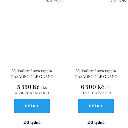
Kód:
32716
Kód:
32715
Velkoformátová tapeta
Velkoformátová tapeta
CASADECO LE GRAND
CASADECO LE GRAND
SALON_S BLEU ORAGE 90 x
SALON_L FICELLE 90 x 310
5 550 Kč
6 500 Kč
/ ks
/ ks
250 WDWD200206422
WDWD200201124
4 586,78 Kč bez DPH
5 371,90 Kč bez DPH
DETAIL
DETAIL
2-3 týdnů
2-3 týdnů