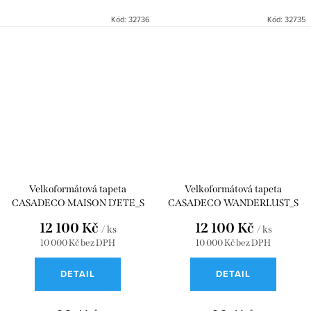
Kód:
32736
Kód:
32735
Velkoformátová tapeta
Velkoformátová tapeta
CASADECO MAISON D'ETE_S
CASADECO WANDERLUST_S
VERT LICHEN 300x250
BEIGE SABLE 300x250
12 100 Kč
12 100 Kč
/ ks
/ ks
WDWD200107407
WDWD200171207
10 000 Kč bez DPH
10 000 Kč bez DPH
DETAIL
DETAIL