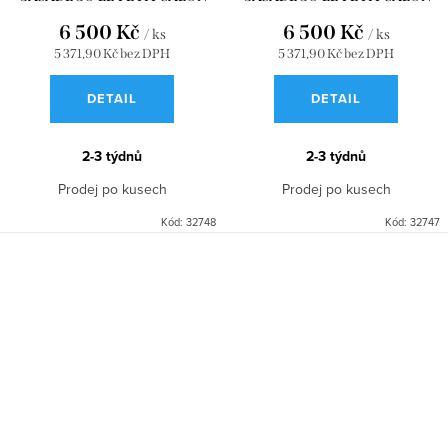
GREGE WDWD200451567
BLEU PETROLE
6 500 Kč
6 500 Kč
/ ks
/ ks
WDWD200456833
5 371,90 Kč bez DPH
5 371,90 Kč bez DPH
DETAIL
DETAIL
2-3 týdnů
2-3 týdnů
Prodej po kusech
Prodej po kusech
Kód:
32748
Kód:
32747