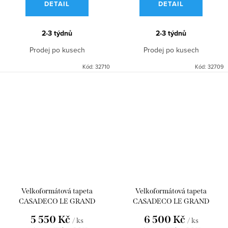
DETAIL
DETAIL
2-3 týdnů
2-3 týdnů
Prodej po kusech
Prodej po kusech
Kód:
32710
Kód:
32709
Velkoformátová tapeta
Velkoformátová tapeta
CASADECO LE GRAND
CASADECO LE GRAND
SALON_S BLANC POLAIRE 90 x
SALON_L 90 x 310 CELADON
5 550 Kč
6 500 Kč
/ ks
/ ks
250 WDWD200200122
WDWD200207324