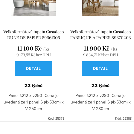
Velkoformátová tapeta Casadeco
Velkoformátová tapeta Casadeco
DUNE DE PAPIER 89661305
FABRIQUE A PAPIER 89670203
11 100 Kč
11 900 Kč
/ ks
/ ks
9 173,55 Kč bez DPH
9 834,71 Kč bez DPH
DETAIL
DETAIL
2-3 týdnů
2-3 týdnů
Panel š212 x v250 Cena je
Panel š212 x v280 Cena je
uvedená za 1 panel Š (4x53cm) x
uvedená za 1 panel Š (4x53cm) x
V 250cm
V 280cm
Kód:
25379
Kód:
25388