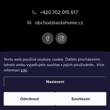
Z
y
á
+420 702 015 617
v
ý
p
obchod
@
aidahome.cz
p
a
i
t
s
í
u
Instagram
Tento web používá soubory cookie. Dalším procházením
tohoto webu vyjadřujete souhlas s jejich používáním.. Více
informací
zde
.
Informace pro vás
Nastavení
Copyright 2026
AIDA HOME
. Všechna práva vyhrazena.
Upravit
nastavení cookies
Odmítnout
Souhlasím
Vytvořil Shoptet