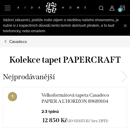
Přejít
N
na
obsah
Vážení zákazníci, jestliže máte zájem o návštěvu našeho showroomu, je
K
nutné si z kapacitních důvodů tento termín domluvit předem, a to buď
telefonicky, nebo emailem.
Casadeco
Kolekce tapet PAPERCRAFT
Nejprodávanější
Velkoformátová tapeta Casadeco
PAPIER A L'HORIZON 89689104
2-3 týdnů
12 850 Kč
(10 619,83 Kč bez DPH)