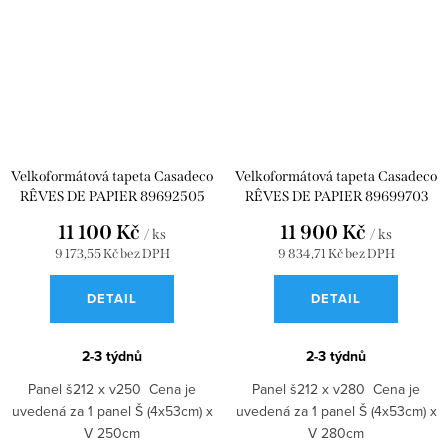
Velkoformátová tapeta Casadeco
Velkoformátová tapeta Casadeco
RÊVES DE PAPIER 89692505
RÊVES DE PAPIER 89699703
11 100 Kč
11 900 Kč
/ ks
/ ks
9 173,55 Kč bez DPH
9 834,71 Kč bez DPH
DETAIL
DETAIL
2-3 týdnů
2-3 týdnů
Panel š212 x v250 Cena je
Panel š212 x v280 Cena je
uvedená za 1 panel Š (4x53cm) x
uvedená za 1 panel Š (4x53cm) x
V 250cm
V 280cm