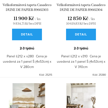
u
d
Velkoformátová tapeta Casadeco
Velkoformátová tapeta Casadeco
DUNE DE PAPIER 89661303
DUNE DE PAPIER 89661304
k
u
11 900 Kč
12 850 Kč
t
k
/ ks
/ ks
9 834,71 Kč bez DPH
10 619,83 Kč bez DPH
ů
t
DETAIL
DETAIL
ů
2-3 týdnů
2-3 týdnů
Panel š212 x v280 Cena je
Panel š212 x v310 Cena je
uvedená za 1 panel Š (4x53cm) x
uvedená za 1 panel Š (4x53cm) x
V 280cm
V 310cm
Kód:
25215
Kód:
25380