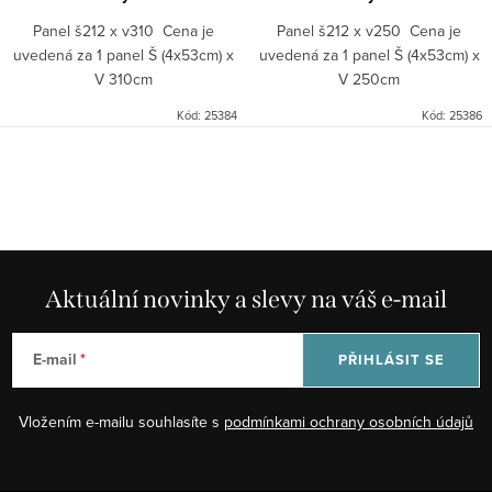
Panel š212 x v310 Cena je
Panel š212 x v250 Cena je
uvedená za 1 panel Š (4x53cm) x
uvedená za 1 panel Š (4x53cm) x
V 310cm
V 250cm
Kód:
25384
Kód:
25386
O
v
l
á
d
Aktuální novinky a slevy na váš e-mail
a
c
E-mail
PŘIHLÁSIT SE
í
p
Vložením e-mailu souhlasíte s
podmínkami ochrany osobních údajů
r
v
k