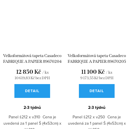
Velkoformátová tapeta Casadeco
Velkoformátová tapeta Casadeco
FABRIQUE A PAPIER 89670204
FABRIQUE A PAPIER 89670205
12 850 Kč
11 100 Kč
/ ks
/ ks
10 619,83 Kč bez DPH
9 173,55 Kč bez DPH
DETAIL
DETAIL
2-3 týdnů
2-3 týdnů
Panel š212 x v310 Cena je
Panel š212 x v250 Cena je
uvedená za 1 panel Š (4x53cm) x
uvedená za 1 panel Š (4x53cm) x