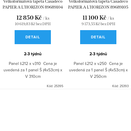
Velkoformátová tapeta Casadeco
Velkoformátová tapeta Casadeco
PAPIER A L'HORIZON 89689104
PAPIER A L'HORIZON 89689105
12 850 Kč
11 100 Kč
/ ks
/ ks
10 619,83 Kč bez DPH
9 173,55 Kč bez DPH
DETAIL
DETAIL
2-3 týdnů
2-3 týdnů
Panel š212 x v310 Cena je
Panel š212 x v250 Cena je
uvedená za 1 panel Š (4x53cm) x
uvedená za 1 panel Š (4x53cm) x
V 310cm
V 250cm
Kód:
25395
Kód:
25393