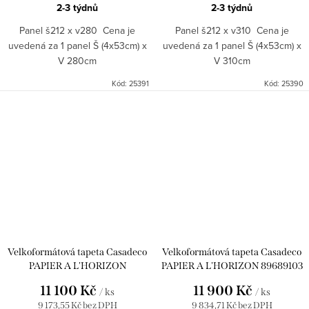
2-3 týdnů
2-3 týdnů
Panel š212 x v280 Cena je
Panel š212 x v310 Cena je
uvedená za 1 panel Š (4x53cm) x
uvedená za 1 panel Š (4x53cm) x
V 280cm
V 310cm
Kód:
25391
Kód:
25390
Velkoformátová tapeta Casadeco
Velkoformátová tapeta Casadeco
PAPIER A L'HORIZON
PAPIER A L'HORIZON 89689103
89686205
11 100 Kč
11 900 Kč
/ ks
/ ks
9 173,55 Kč bez DPH
9 834,71 Kč bez DPH