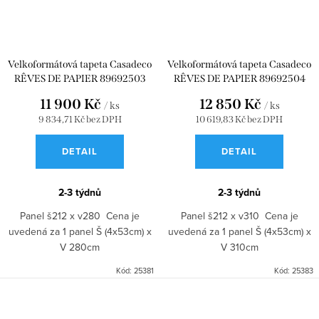
Velkoformátová tapeta Casadeco
Velkoformátová tapeta Casadeco
RÊVES DE PAPIER 89692503
RÊVES DE PAPIER 89692504
11 900 Kč
12 850 Kč
/ ks
/ ks
9 834,71 Kč bez DPH
10 619,83 Kč bez DPH
DETAIL
DETAIL
2-3 týdnů
2-3 týdnů
Panel š212 x v280 Cena je
Panel š212 x v310 Cena je
uvedená za 1 panel Š (4x53cm) x
uvedená za 1 panel Š (4x53cm) x
V 280cm
V 310cm
Kód:
25381
Kód:
25383