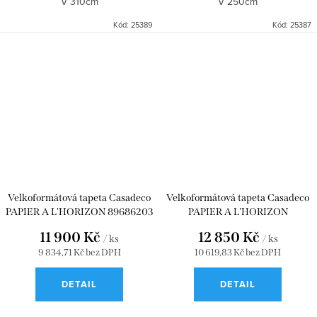
V 310cm
V 250cm
Kód:
25389
Kód:
25387
Velkoformátová tapeta Casadeco
Velkoformátová tapeta Casadeco
PAPIER A L'HORIZON 89686203
PAPIER A L'HORIZON
89686204
11 900 Kč
12 850 Kč
/ ks
/ ks
9 834,71 Kč bez DPH
10 619,83 Kč bez DPH
DETAIL
DETAIL