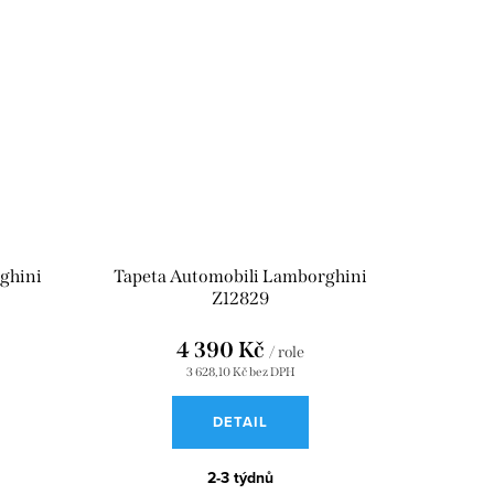
ghini
Tapeta Automobili Lamborghini
Z12829
4 390 Kč
/ role
3 628,10 Kč bez DPH
DETAIL
2-3 týdnů