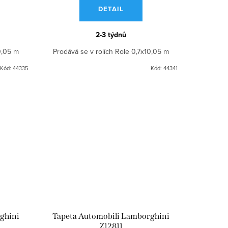
DETAIL
2-3 týdnů
0,05 m
Prodává se v rolích Role 0,7x10,05 m
Kód:
44335
Kód:
44341
ghini
Tapeta Automobili Lamborghini
Z12811