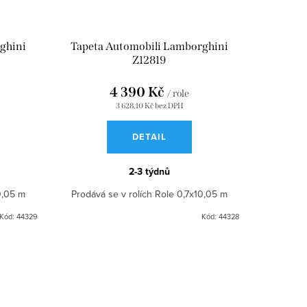
ghini
Tapeta Automobili Lamborghini
Z12819
4 390 Kč
/ role
3 628,10 Kč bez DPH
DETAIL
2-3 týdnů
0,05 m
Prodává se v rolích Role 0,7x10,05 m
Kód:
44329
Kód:
44328