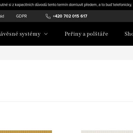
utné si z kapacitních důvodů tento termín domluvit předem, a to buď telefonicky
řád
GDPR
+420 702 015 617
ávěsné systémy
Peřiny a polštáře
Sh