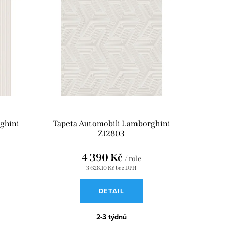
ghini
Tapeta Automobili Lamborghini
Z12803
4 390 Kč
/ role
3 628,10 Kč bez DPH
DETAIL
2-3 týdnů