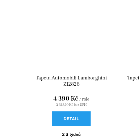
Tapeta Automobili Lamborghini
Tape
Z12826
4 390 Kč
/ role
3 628,10 Kč bez DPH
DETAIL
2-3 týdnů