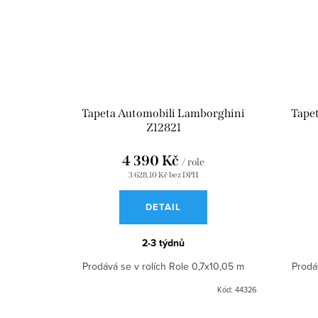
Tapeta Automobili Lamborghini
Tape
Z12821
4 390 Kč
/ role
3 628,10 Kč bez DPH
DETAIL
2-3 týdnů
Prodává se v rolích Role 0,7x10,05 m
Prodá
Kód:
44326