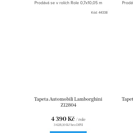
ů
Prodává se v rolích Role 0,7x10,05 m
Prodá
Kód:
44338
Tapeta Automobili Lamborghini
Tape
Z12804
4 390 Kč
/ role
3 628,10 Kč bez DPH