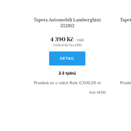
Tapeta Automobili Lamborghini
Tape
Z12812
4 390 Kč
/ role
3 628,10 Kč bez DPH
DETAIL
2-3 týdnů
Prodává se v rolích Role 0,7x10,05 m
Prodá
Kód:
44330