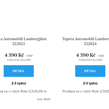
ta Automobili Lamborghini
Tapeta Automobili Lambor
Z12822
Z12824
4 390 Kč
4 390 Kč
/ role
/ role
3 628,10 Kč bez DPH
3 628,10 Kč bez DPH
DETAIL
DETAIL
2-3 týdnů
2-3 týdnů
vá se v rolích Role 0,7x10,05 m
Prodává se v rolích Role 0,7x1
Kód:
44327