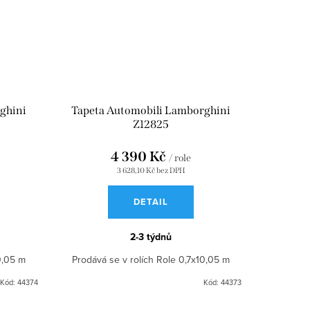
ghini
Tapeta Automobili Lamborghini
Z12825
4 390 Kč
/ role
3 628,10 Kč bez DPH
DETAIL
2-3 týdnů
0,05 m
Prodává se v rolích Role 0,7x10,05 m
Kód:
44374
Kód:
44373