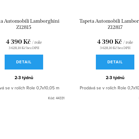
ta Automobili Lamborghini
Tapeta Automobili Lambor
Z12815
Z12817
4 390 Kč
4 390 Kč
/ role
/ role
3 628,10 Kč bez DPH
3 628,10 Kč bez DPH
DETAIL
DETAIL
2-3 týdnů
2-3 týdnů
vá se v rolích Role 0,7x10,05 m
Prodává se v rolích Role 0,7x1
Kód:
44331