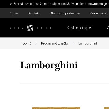
Přejít
Vážení zákazníci, jestliže máte zájem o návštěvu našeho showroomu, je n
na
O nás
Kontakt
Obchodní podmínky
Reklamační 
obsah
E-shop tapet
Z
Domů
Prodávané značky
Lamborghini
Lamborghini
V