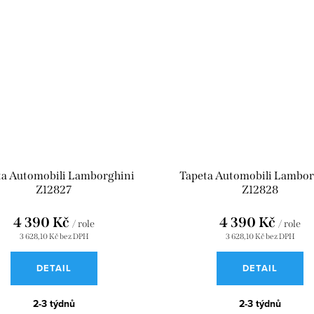
ta Automobili Lamborghini
Tapeta Automobili Lambor
Z12827
Z12828
4 390 Kč
4 390 Kč
/ role
/ role
3 628,10 Kč bez DPH
3 628,10 Kč bez DPH
DETAIL
DETAIL
2-3 týdnů
2-3 týdnů