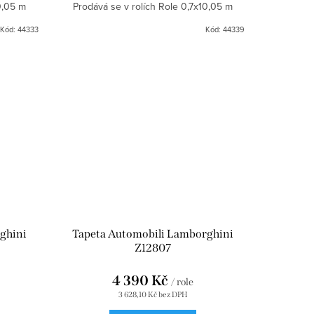
0,05 m
Prodává se v rolích Role 0,7x10,05 m
Kód:
44333
Kód:
44339
ghini
Tapeta Automobili Lamborghini
Z12807
4 390 Kč
/ role
3 628,10 Kč bez DPH