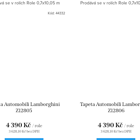
vá se v rolích Role 0,7x10,05 m
Prodává se v rolích Role 0,7x1
Kód:
44332
ta Automobili Lamborghini
Tapeta Automobili Lambor
Z12805
Z12806
4 390 Kč
4 390 Kč
/ role
/ role
3 628,10 Kč bez DPH
3 628,10 Kč bez DPH