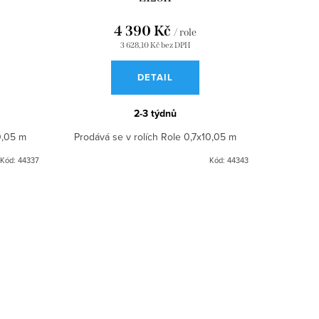
4 390 Kč
/ role
3 628,10 Kč bez DPH
DETAIL
2-3 týdnů
0,05 m
Prodává se v rolích Role 0,7x10,05 m
Kód:
44337
Kód:
44343