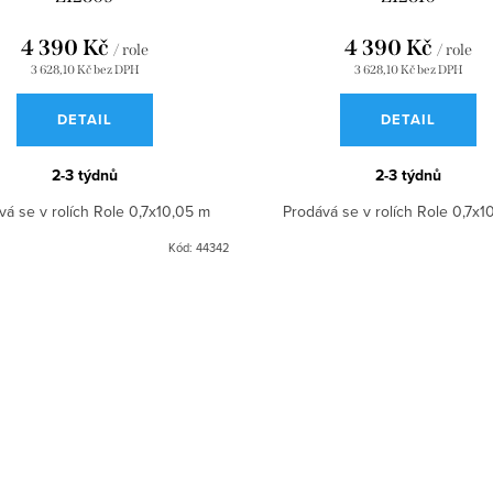
4 390 Kč
4 390 Kč
/ role
/ role
3 628,10 Kč bez DPH
3 628,10 Kč bez DPH
DETAIL
DETAIL
2-3 týdnů
2-3 týdnů
vá se v rolích Role 0,7x10,05 m
Prodává se v rolích Role 0,7x1
Kód:
44342