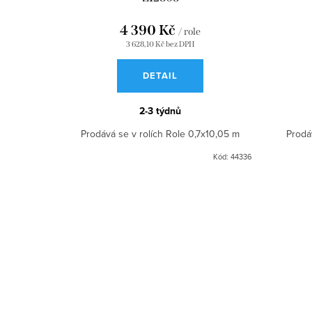
4 390 Kč
/ role
3 628,10 Kč bez DPH
DETAIL
2-3 týdnů
Prodává se v rolích Role 0,7x10,05 m
Prodá
Kód:
44336