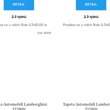
DETAIL
DETAIL
2-3 týdnů
2-3 týdnů
vá se v rolích Role 0,7x10,05 m
Prodává se v rolích Role 0,7x1
Kód:
44334
ta Automobili Lamborghini
Tapeta Automobili Lambor
Z12809
Z12810