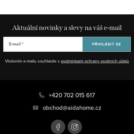
Aktuální novinky a slevy na váš e-mail
E-mail
PŘIHLÁSIT SE
Vložením e-mailu souhlasíte s
podmínkami ochrany osobních údajů
Z
á
+420 702 015 617
p
obchod
@
aidahome.cz
a
t
í