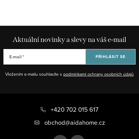
Aktuální novinky a slevy na váš e-mail
E-mail
PŘIHLÁSIT SE
Vložením e-mailu souhlasíte s
podmínkami ochrany osobních údajů
Z
á
+420 702 015 617
p
obchod
@
aidahome.cz
a