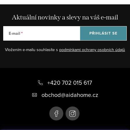
Aktuální novinky a slevy na váš e-mail
E-mail
PŘIHLÁSIT SE
Vložením e-mailu souhlasíte s
podmínkami ochrany osobních údajů
Z
á
+420 702 015 617
p
obchod
@
aidahome.cz
a
t
í