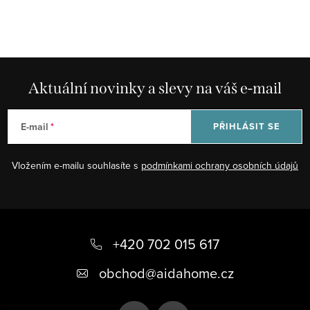
Aktuální novinky a slevy na váš e-mail
E-mail
PŘIHLÁSIT SE
Vložením e-mailu souhlasíte s
podmínkami ochrany osobních údajů
Z
á
+420 702 015 617
p
obchod
@
aidahome.cz
a