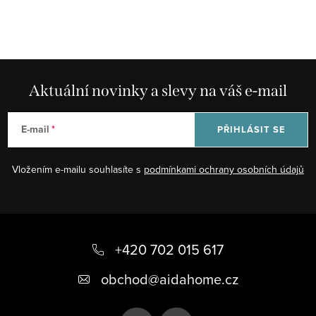
Aktuální novinky a slevy na váš e-mail
E-mail
PŘIHLÁSIT SE
Vložením e-mailu souhlasíte s
podmínkami ochrany osobních údajů
Z
á
+420 702 015 617
p
obchod
@
aidahome.cz
a