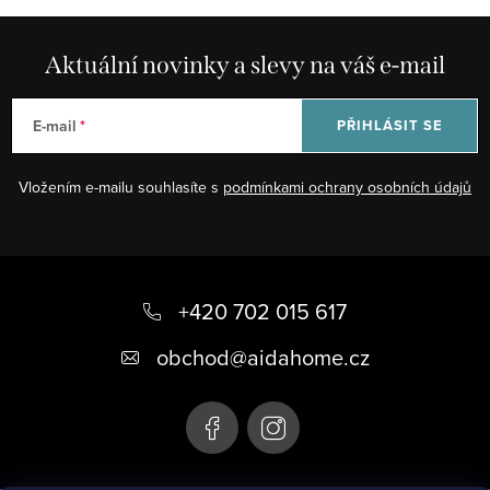
Aktuální novinky a slevy na váš e-mail
E-mail
PŘIHLÁSIT SE
Vložením e-mailu souhlasíte s
podmínkami ochrany osobních údajů
Z
á
+420 702 015 617
p
obchod
@
aidahome.cz
a
t
í