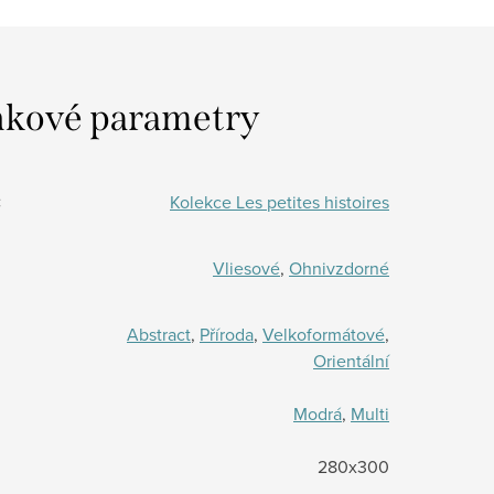
kové parametry
:
Kolekce Les petites histoires
Vliesové
,
Ohnivzdorné
Abstract
,
Příroda
,
Velkoformátové
,
Orientální
Modrá
,
Multi
280x300