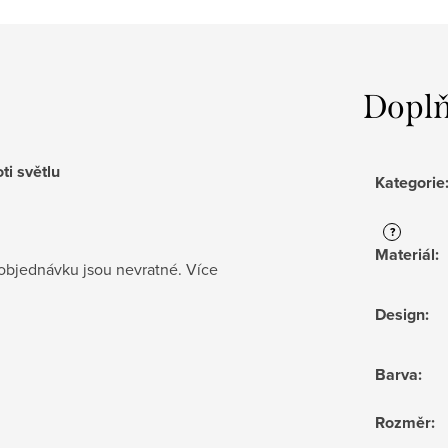
Doplň
ti světlu
Kategorie
?
Materiál
:
objednávku jsou nevratné. Více
Design
:
Barva
:
Rozměr
: