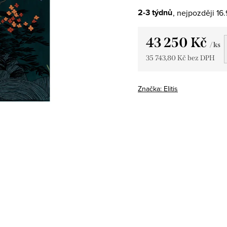
2-3 týdnů
16
43 250 Kč
/ ks
35 743,80 Kč bez DPH
Měrná
cena:
Značka:
Elitis