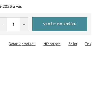
.9.2026
VLOŽIT DO KOŠÍKU
Dotaz k produktu
Hlídací pes
Sdílet
Tisk