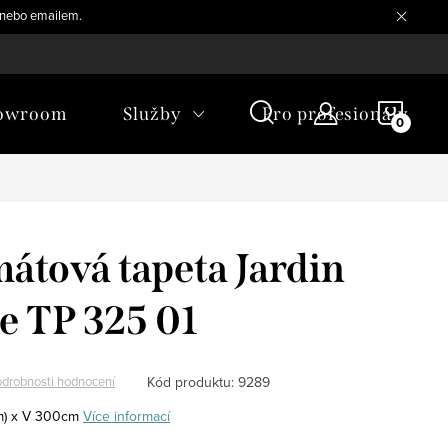
, nebo emailem.
NÁKU
owroom
Služby
Pro profesionály
KOŠÍ
átová tapeta Jardin
e TP 325 01
Kód produktu:
9289
drobnosti hodnocení
m) x V 300cm
Více informací