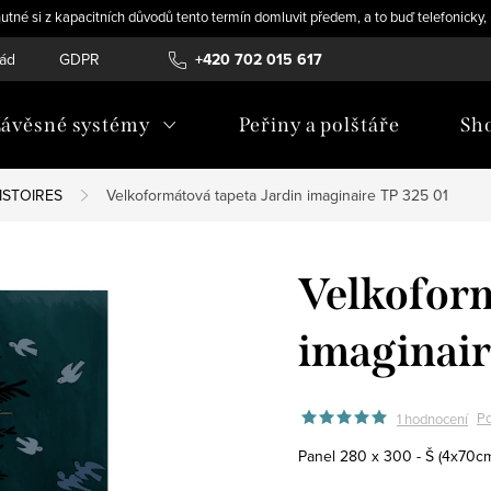
utné si z kapacitních důvodů tento termín domluvit předem, a to buď telefonicky
řád
GDPR
+420 702 015 617
ávěsné systémy
Peřiny a polštáře
Sh
ISTOIRES
Velkoformátová tapeta Jardin imaginaire TP 325 01
Velkoform
imaginair
Po
1 hodnocení
Panel 280 x 300 -
Š (4x70c