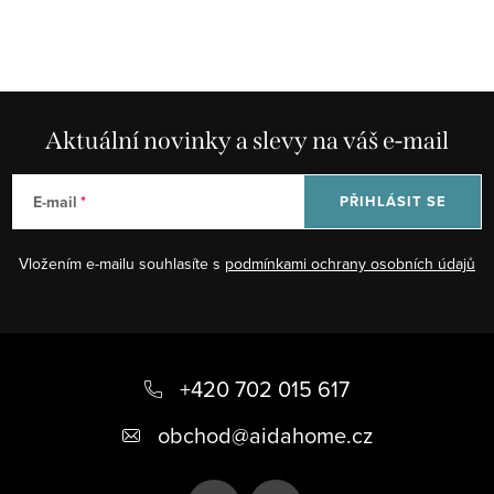
Aktuální novinky a slevy na váš e-mail
E-mail
PŘIHLÁSIT SE
Vložením e-mailu souhlasíte s
podmínkami ochrany osobních údajů
Z
á
+420 702 015 617
p
obchod
@
aidahome.cz
a