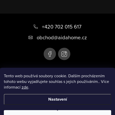
Z
á
+420 702 015 617
p
obchod
@
aidahome.cz
a
t
í
Instagram
Tento web používá soubory cookie. Dalším procházením
tohoto webu vyjadřujete souhlas s jejich používáním.. Více
informací
zde
.
Informace pro vás
Nastavení
Copyright 2026
AIDA HOME
. Všechna práva vyhrazena.
Upravit
nastavení cookies