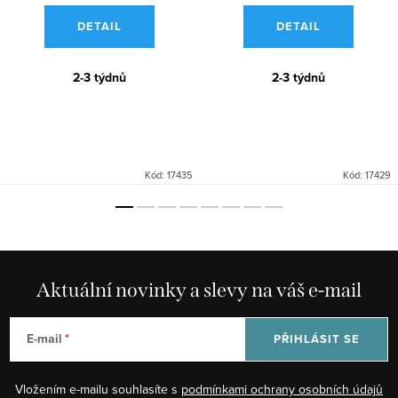
DETAIL
DETAIL
2-3 týdnů
2-3 týdnů
Kód:
17435
Kód:
17429
Aktuální novinky a slevy na váš e-mail
E-mail
PŘIHLÁSIT SE
Vložením e-mailu souhlasíte s
podmínkami ochrany osobních údajů