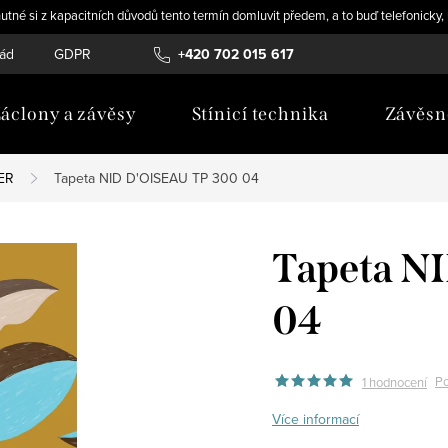
utné si z kapacitních důvodů tento termín domluvit předem, a to buď telefonicky
řád
GDPR
Novinky
+420 702 015 617
áclony a závěsy
Stínicí technika
Závěsn
ER
Tapeta NID D'OISEAU TP 300 04
Tapeta N
04
Po
1 hodnocení
Více informací