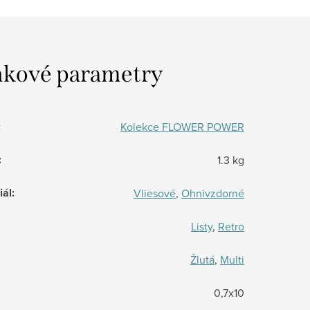
kové parametry
:
Kolekce FLOWER POWER
:
1.3 kg
iál
:
Vliesové
,
Ohnivzdorné
Listy
,
Retro
Žlutá
,
Multi
0,7x10