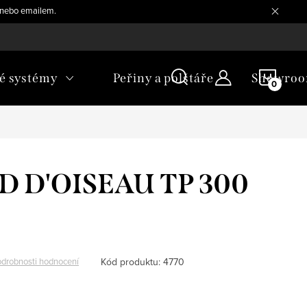
, nebo emailem.
NÁKU
é systémy
Peřiny a polštáře
Showro
KOŠÍ
ID D'OISEAU TP 300
Kód produktu:
4770
drobnosti hodnocení