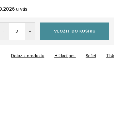
.9.2026
VLOŽIT DO KOŠÍKU
Dotaz k produktu
Hlídací pes
Sdílet
Tisk