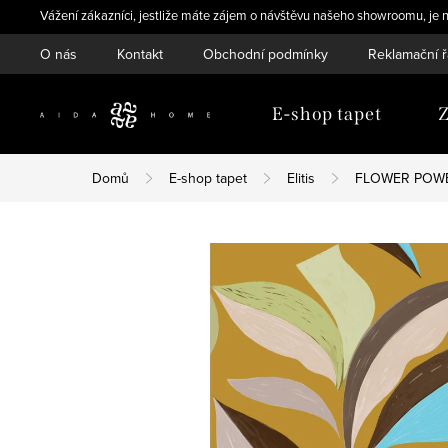
Přejít
Vážení zákazníci, jestliže máte zájem o návštěvu našeho showroomu, je n
na
O nás
Kontakt
Obchodní podmínky
Reklamační 
obsah
E-shop tapet
Z
Domů
E-shop tapet
Elitis
FLOWER POW