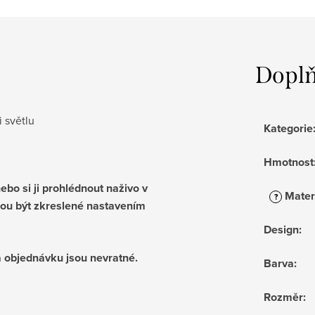
Doplň
i světlu
Kategorie
Hmotnost
bo si ji prohlédnout naživo v
Mater
?
ou být zkreslené nastavením
Design
:
 objednávku jsou nevratné.
Barva
:
Rozměr
: