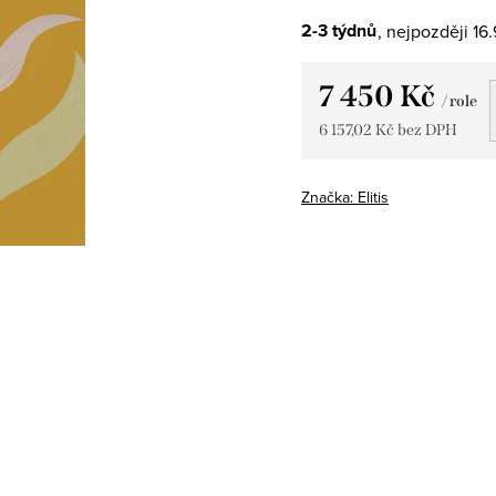
2-3 týdnů
16
7 450 Kč
/ role
6 157,02 Kč bez DPH
Měrná
cena:
Značka:
Elitis