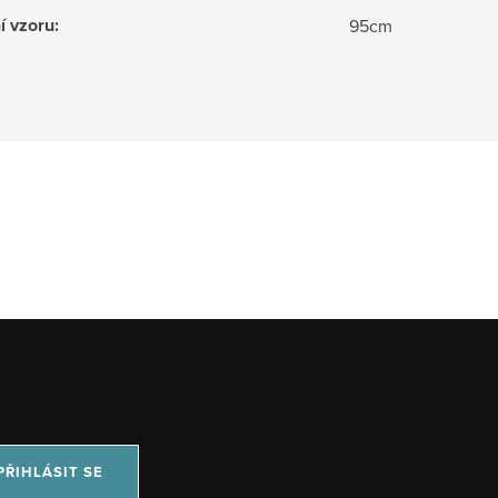
í vzoru
:
95cm
PŘIHLÁSIT SE