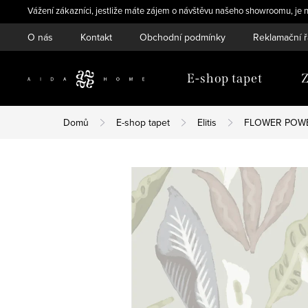
Přejít
Vážení zákazníci, jestliže máte zájem o návštěvu našeho showroomu, je n
na
O nás
Kontakt
Obchodní podmínky
Reklamační 
obsah
E-shop tapet
Z
Domů
E-shop tapet
Elitis
FLOWER POW