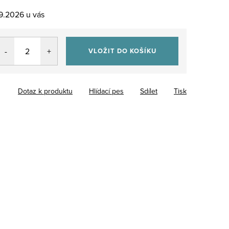
.9.2026
VLOŽIT DO KOŠÍKU
Dotaz k produktu
Hlídací pes
Sdílet
Tisk