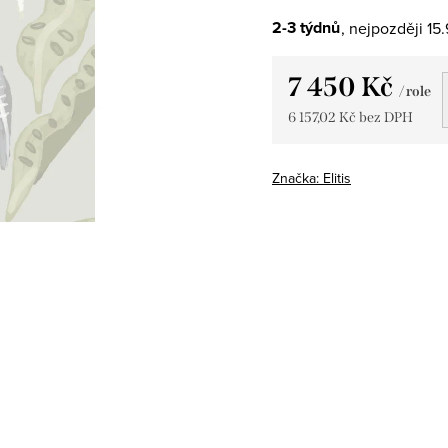
2-3 týdnů
15
7 450 Kč
/ role
6 157,02 Kč bez DPH
Měrná
cena:
Značka:
Elitis