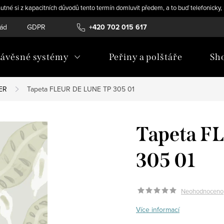
utné si z kapacitních důvodů tento termín domluvit předem, a to buď telefonicky
řád
GDPR
+420 702 015 617
ávěsné systémy
Peřiny a polštáře
Sh
ER
Tapeta FLEUR DE LUNE TP 305 01
Tapeta F
305 01
Neohodnoceno
Více informací