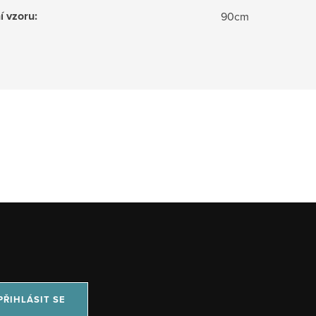
í vzoru
:
90cm
PŘIHLÁSIT SE