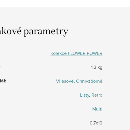
kové parametry
:
Kolekce FLOWER POWER
:
1.3 kg
iál
:
Vliesové
,
Ohnivzdorné
Listy
,
Retro
Multi
0,7x10