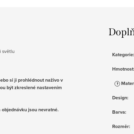
Doplň
i světlu
Kategorie
Hmotnost
bo si ji prohlédnout naživo v
Mater
?
ou být zkreslené nastavením
Design
:
 objednávku jsou nevratné.
Barva
:
Rozměr
: