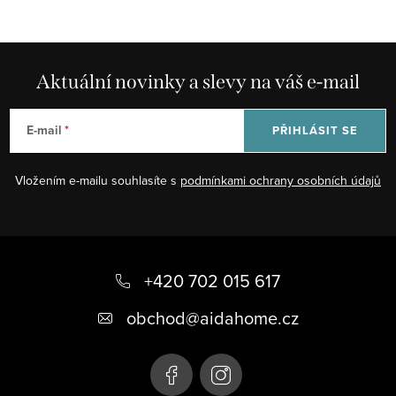
Aktuální novinky a slevy na váš e-mail
E-mail
PŘIHLÁSIT SE
Vložením e-mailu souhlasíte s
podmínkami ochrany osobních údajů
Z
á
+420 702 015 617
p
obchod
@
aidahome.cz
a
t
í