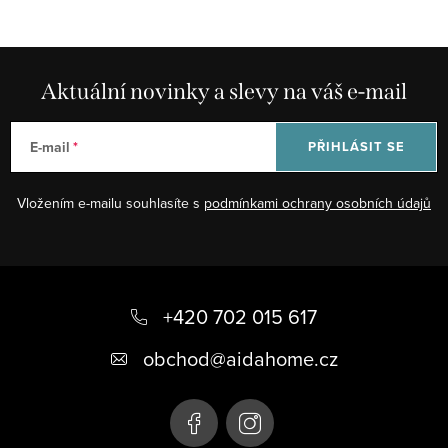
Aktuální novinky a slevy na váš e-mail
E-mail
PŘIHLÁSIT SE
Vložením e-mailu souhlasíte s
podmínkami ochrany osobních údajů
Z
á
+420 702 015 617
p
obchod
@
aidahome.cz
a
t
í