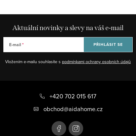
Aktuální novinky a slevy na váš e-mail
E-mail
PŘIHLÁSIT SE
Vložením e-mailu souhlasíte s
podmínkami ochrany osobních údajů
Z
á
+420 702 015 617
p
obchod
@
aidahome.cz
a
t
í