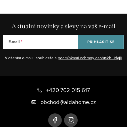
Aktuální novinky a slevy na váš e-mail
E-mail
PŘIHLÁSIT SE
Vložením e-mailu souhlasíte s
podmínkami ochrany osobních údajů
Z
á
+420 702 015 617
p
obchod
@
aidahome.cz
a
t
í