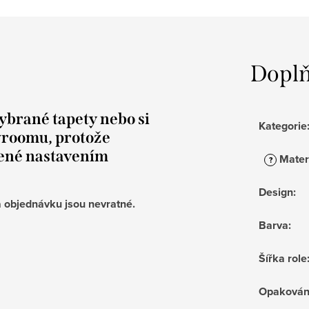
Doplň
ybrané tapety nebo si
Kategorie
wroomu, protože
lené nastavením
Mater
?
Design
:
 objednávku jsou nevratné.
Barva
:
Šířka role
Opakován