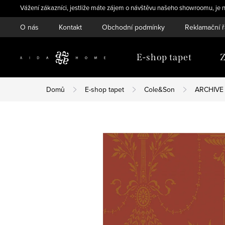
Přejít
Vážení zákazníci, jestliže máte zájem o návštěvu našeho showroomu, je n
na
O nás
Kontakt
Obchodní podmínky
Reklamační 
obsah
E-shop tapet
Z
Domů
E-shop tapet
Cole&Son
ARCHIVE