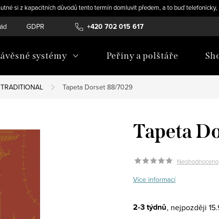
utné si z kapacitních důvodů tento termín domluvit předem, a to buď telefonicky
řád
GDPR
+420 702 015 617
ávěsné systémy
Peřiny a polštáře
Sh
 TRADITIONAL
Tapeta Dorset 88/7029
Tapeta Do
Neohodnoceno
Více informací
2-3 týdnů
15