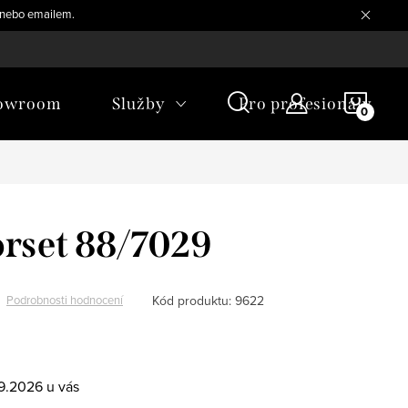
, nebo emailem.
NÁKU
owroom
Služby
Pro profesionály
KOŠÍ
rset 88/7029
Kód produktu:
9622
Podrobnosti hodnocení
.9.2026