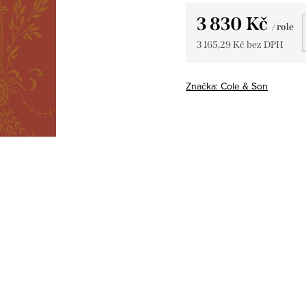
3 830 Kč
/ role
3 165,29 Kč bez DPH
Měrná
cena:
Značka:
Cole & Son