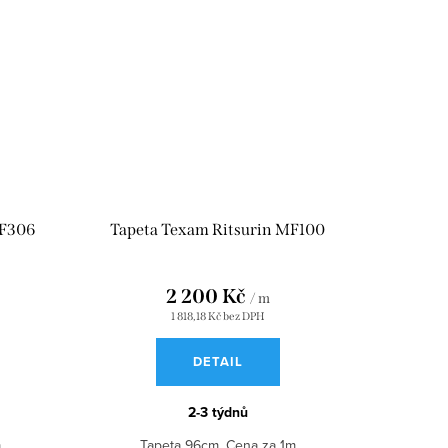
MF306
Tapeta Texam Ritsurin MF100
2 200 Kč
/ m
1 818,18 Kč bez DPH
DETAIL
2-3 týdnů
m
Tapeta 96cm. Cena za 1m