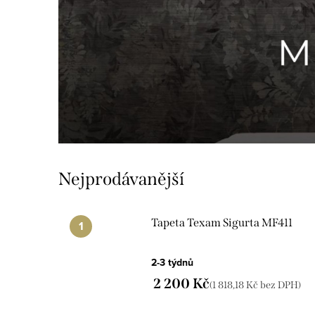
Nejprodávanější
Tapeta Texam Sigurta MF411
2-3 týdnů
2 200 Kč
(1 818,18 Kč bez DPH)