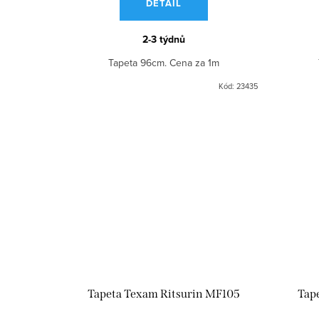
DETAIL
2-3 týdnů
Tapeta 96cm. Cena za 1m
Kód:
23435
Tapeta Texam Ritsurin MF105
Tap