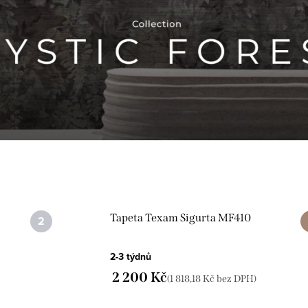
Tapeta Texam Sigurta MF410
2-3 týdnů
2 200 Kč
(1 818,18 Kč bez DPH)