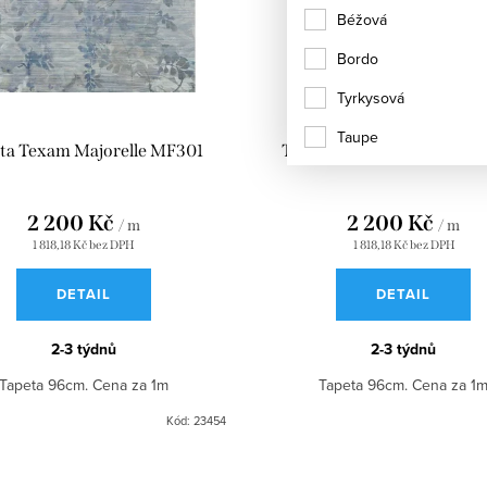
Béžová
Bordo
Tyrkysová
Taupe
ta Texam Majorelle MF301
Tapeta Texam Majorelle 
2 200 Kč
2 200 Kč
/ m
/ m
1 818,18 Kč bez DPH
1 818,18 Kč bez DPH
DETAIL
DETAIL
2-3 týdnů
2-3 týdnů
Tapeta 96cm. Cena za 1m
Tapeta 96cm. Cena za 1
Kód:
23454