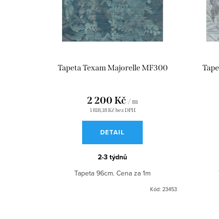
p
r
o
d
Tapeta Texam Majorelle MF300
Tape
u
k
2 200 Kč
/ m
t
1 818,18 Kč bez DPH
ů
DETAIL
2-3 týdnů
Tapeta 96cm. Cena za 1m
Kód:
23453