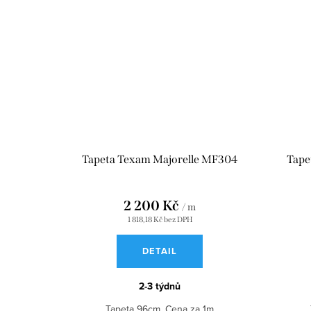
Tapeta Texam Majorelle MF304
Tape
2 200 Kč
/ m
1 818,18 Kč bez DPH
DETAIL
2-3 týdnů
Tapeta 96cm. Cena za 1m