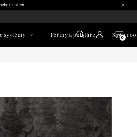
, nebo emailem.
NÁKU
é systémy
Peřiny a polštáře
Showro
KOŠÍ