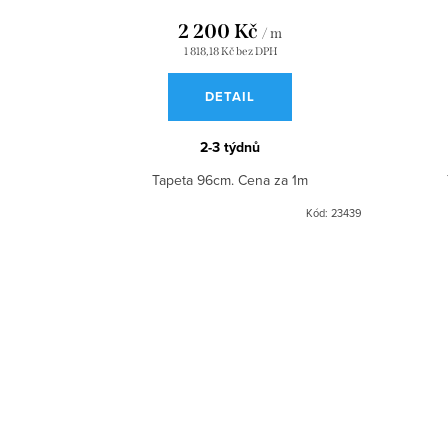
2 200 Kč
/ m
1 818,18 Kč bez DPH
DETAIL
2-3 týdnů
Tapeta 96cm. Cena za 1m
Kód:
23439