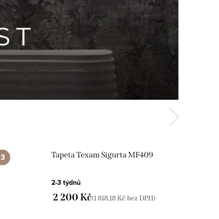
Tapeta Texam Sigurta MF409
2-3 týdnů
2 200 Kč
(1 818,18 Kč bez DPH)