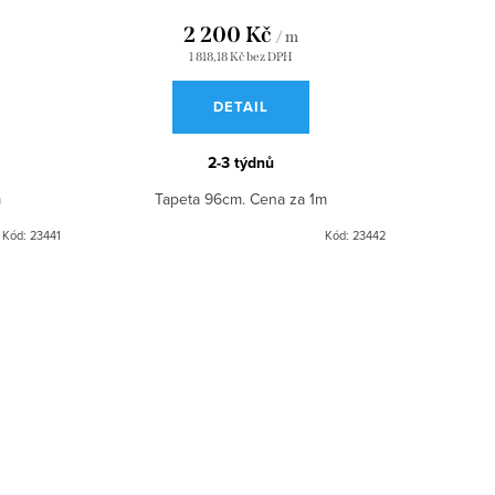
2 200 Kč
/ m
1 818,18 Kč bez DPH
DETAIL
2-3 týdnů
m
Tapeta 96cm. Cena za 1m
Kód:
23441
Kód:
23442