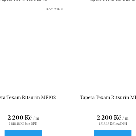
Kód:
23458
eta Texam Ritsurin MF102
Tapeta Texam Ritsurin M
2 200 Kč
2 200 Kč
/ m
/ m
1 818,18 Kč bez DPH
1 818,18 Kč bez DPH