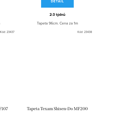
DETAIL
2-3 týdnů
m
Tapeta 96cm. Cena za 1m
Kód:
23437
Kód:
23438
F107
Tapeta Texam Shisen-Do MF200