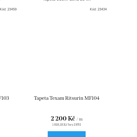
Kód:
23459
Kód:
23434
F103
Tapeta Texam Ritsurin MF104
2 200 Kč
/ m
1 818,18 Kč bez DPH