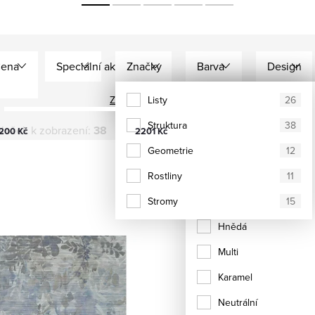
ena
Speciální akce
Značky
Barva
Design
Zobrazit všechny filtry
Texam
Listy
Modrá
38
26
Struktura
Bílá
38
ložek k zobrazení:
38
200
Kč
2201
Kč
Geometrie
Šedá
12
Rostliny
Zelená
11
Stromy
Fialová
15
Hnědá
Multi
Karamel
Neutrální