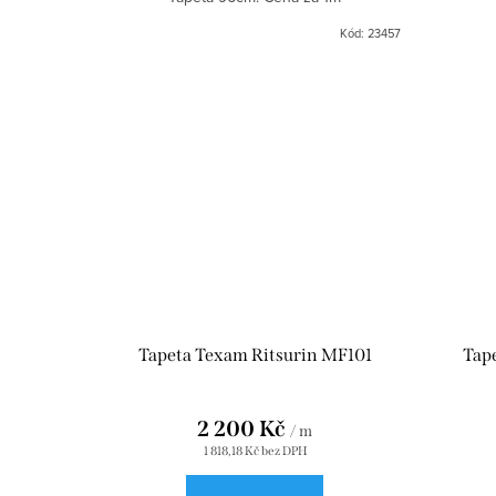
Kód:
23457
Tapeta Texam Ritsurin MF101
Tap
2 200 Kč
/ m
1 818,18 Kč bez DPH