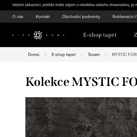
Přejít
Vážení zákazníci, jestliže máte zájem o návštěvu našeho showroomu, je n
na
O nás
Kontakt
Obchodní podmínky
Reklamační 
obsah
E-shop tapet
Z
Domů
E-shop tapet
Texam
MYSTIC FOR
Kolekce MYSTIC F