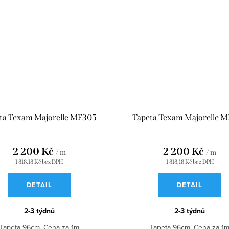
ta Texam Majorelle MF305
Tapeta Texam Majorelle 
2 200 Kč
2 200 Kč
/ m
/ m
1 818,18 Kč bez DPH
1 818,18 Kč bez DPH
DETAIL
DETAIL
2-3 týdnů
2-3 týdnů
Tapeta 96cm. Cena za 1m
Tapeta 96cm. Cena za 1