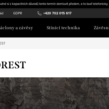
utné si z kapacitních důvodů tento termín domluvit předem, a to buď telefonicky
řád
GDPR
Novinky
+420 702 015 617
áclony a závěsy
Stínicí technika
Závěsn
EST
OREST