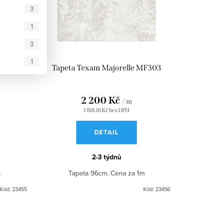
3
1
3
1
MF302
Tapeta Texam Majorelle MF303
2 200 Kč
/ m
1 818,18 Kč bez DPH
DETAIL
2-3 týdnů
m
Tapeta 96cm. Cena za 1m
Kód:
23455
Kód:
23456