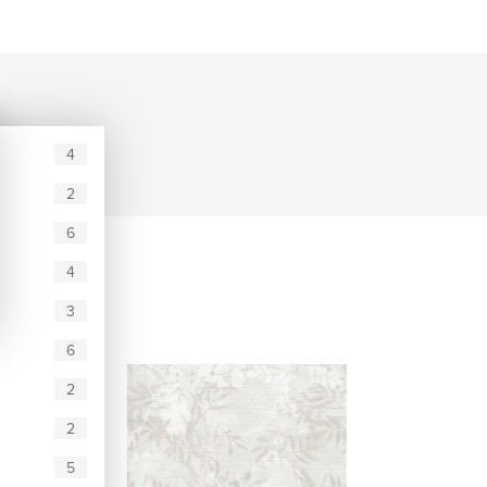
4
2
6
4
3
6
2
2
5