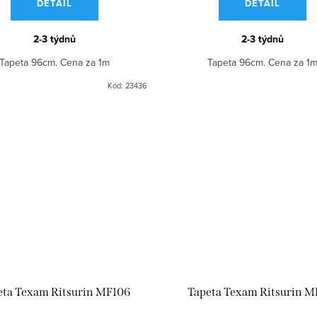
DETAIL
DETAIL
2-3 týdnů
2-3 týdnů
Tapeta 96cm. Cena za 1m
Tapeta 96cm. Cena za 1
Kód:
23436
eta Texam Ritsurin MF106
Tapeta Texam Ritsurin M