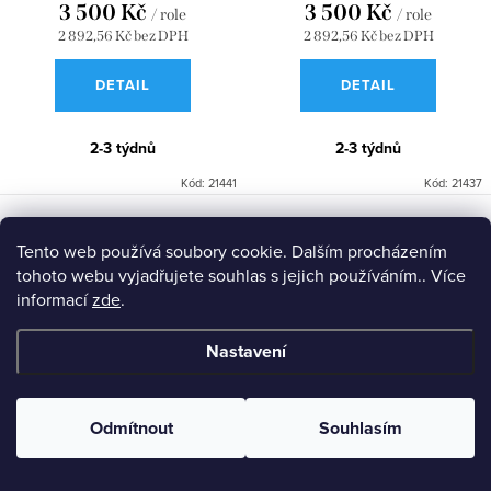
3 500 Kč
3 500 Kč
/ role
/ role
2 892,56 Kč bez DPH
2 892,56 Kč bez DPH
DETAIL
DETAIL
2-3 týdnů
2-3 týdnů
Kód:
21441
Kód:
21437
Tento web používá soubory cookie. Dalším procházením
tohoto webu vyjadřujete souhlas s jejich používáním.. Více
informací
zde
.
Nastavení
Odmítnout
Souhlasím
Tapeta Villa Nova Speckle
Tapeta Villa Nova Speckle
W618/06
W618/07