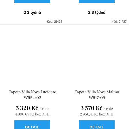
2-3 týdnů
2-3 týdnů
Kód:
21428
Kód:
21427
Tapeta Villa Nova Lucidato
Tapeta Villa Nova Malmo
W554/02
W517/09
5 320 Kč
3 570 Kč
/ role
/ role
4 396,69 Kč bez DPH
2 950,41 Kč bez DPH
DETAIL
DETAIL