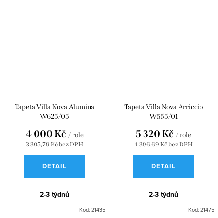
Tapeta Villa Nova Alumina
Tapeta Villa Nova Arriccio
W625/05
W555/01
4 000 Kč
5 320 Kč
/ role
/ role
3 305,79 Kč bez DPH
4 396,69 Kč bez DPH
DETAIL
DETAIL
2-3 týdnů
2-3 týdnů
Kód:
21435
Kód:
21475