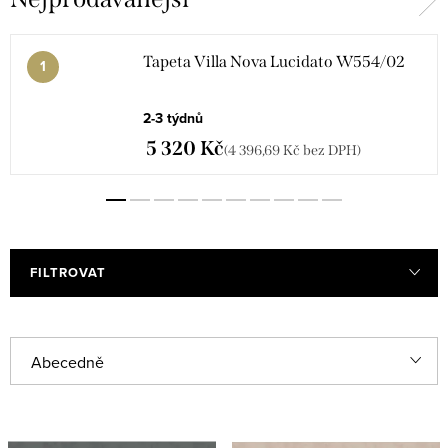
Tapeta Villa Nova Lucidato W554/02
2-3 týdnů
5 320 Kč
(4 396,69 Kč bez DPH)
FILTROVAT
V
Ř
Abecedně
ý
a
Nejlevnější
p
z