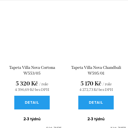
Tapeta Villa Nova Cortona
Tapeta Villa Nova Chandbali
W553/05
W595/01
5 320 Kč
5 170 Kč
/ role
/ role
4 396,69 Kč bez DPH
4 272,73 Kč bez DPH
DETAIL
DETAIL
2-3 týdnů
2-3 týdnů
Kód:
21436
Kód:
21458