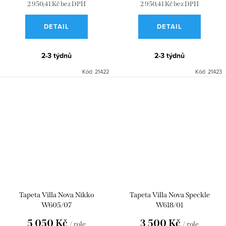
2 950,41 Kč bez DPH
2 950,41 Kč bez DPH
DETAIL
DETAIL
2-3 týdnů
2-3 týdnů
Kód:
21422
Kód:
21423
Tapeta Villa Nova Nikko
Tapeta Villa Nova Speckle
W605/07
W618/01
5 050 Kč
3 500 Kč
/ role
/ role