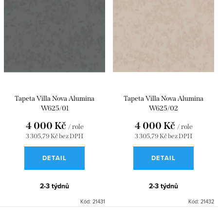
i
e
Nejdražší
s
n
Nejprodávanější
p
í
r
p
o
r
d
o
u
d
Tapeta Villa Nova Alumina
Tapeta Villa Nova Alumina
W625/01
W625/02
k
u
4 000 Kč
4 000 Kč
t
k
/ role
/ role
3 305,79 Kč bez DPH
3 305,79 Kč bez DPH
ů
t
DETAIL
DETAIL
ů
2-3 týdnů
2-3 týdnů
Kód:
21431
Kód:
21432