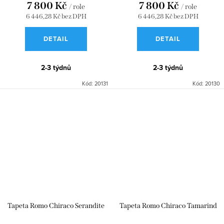
7 800 Kč
7 800 Kč
/ role
/ role
6 446,28 Kč bez DPH
6 446,28 Kč bez DPH
DETAIL
DETAIL
2-3 týdnů
2-3 týdnů
Kód:
20131
Kód:
20130
Tapeta Romo Chiraco Serandite
Tapeta Romo Chiraco Tamarind