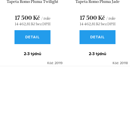
Tapeta Romo Pluma Twilight
Tapeta Romo Pluma Jade
17 500 Kč
17 500 Kč
/ role
/ role
14 462,81 Kč bez DPH
14 462,81 Kč bez DPH
DETAIL
DETAIL
2-3 týdnů
2-3 týdnů
Kód:
20119
Kód:
20118