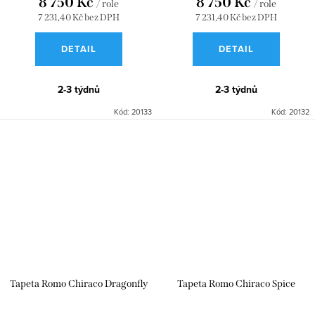
8 750 Kč
8 750 Kč
/ role
/ role
7 231,40 Kč bez DPH
7 231,40 Kč bez DPH
DETAIL
DETAIL
2-3 týdnů
2-3 týdnů
Kód:
20133
Kód:
20132
Tapeta Romo Chiraco Dragonfly
Tapeta Romo Chiraco Spice