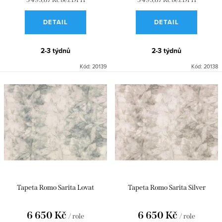
ů
t
DETAIL
DETAIL
ů
2-3 týdnů
2-3 týdnů
Kód:
20139
Kód:
20138
Tapeta Romo Sarita Lovat
Tapeta Romo Sarita Silver
6 650 Kč
6 650 Kč
/ role
/ role