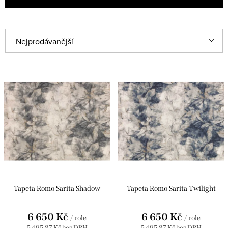
V
Ř
Nejprodávanější
ý
a
Abecedně
p
z
i
e
Nejlevnější
s
n
Nejdražší
p
í
r
p
o
r
d
o
u
d
Tapeta Romo Sarita Shadow
Tapeta Romo Sarita Twilight
k
u
6 650 Kč
6 650 Kč
t
k
/ role
/ role
5 495,87 Kč bez DPH
5 495,87 Kč bez DPH