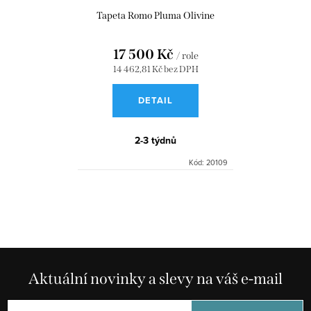
Tapeta Romo Pluma Olivine
17 500 Kč
/ role
14 462,81 Kč bez DPH
DETAIL
2-3 týdnů
Kód:
20109
O
v
l
á
d
Aktuální novinky a slevy na váš e-mail
a
c