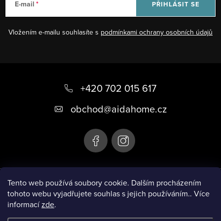
E-mail
PŘIHLÁSIT SE
í
p
Vložením e-mailu souhlasíte s
podmínkami ochrany osobních údajů
r
v
k
Z
y
á
+420 702 015 617
v
ý
p
obchod
@
aidahome.cz
p
a
i
t
s
í
u
Instagram
Tento web používá soubory cookie. Dalším procházením
tohoto webu vyjadřujete souhlas s jejich používáním.. Více
informací
zde
.
Informace pro vás