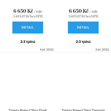
6 650 Kč
6 650 Kč
/ role
/ role
5 495,87 Kč bez DPH
5 495,87 Kč bez DPH
DETAIL
DETAIL
2-3 týdnů
2-3 týdnů
Kód:
20123
Kód:
20122
Tapeta Romo Chiya Husk
Tapeta Romo Chiya Tapestry