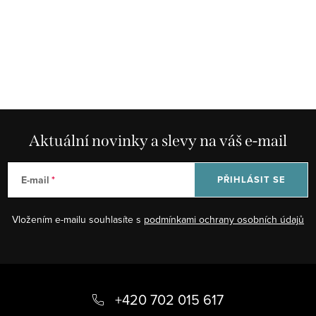
l
á
d
a
c
í
p
r
Aktuální novinky a slevy na váš e-mail
v
k
E-mail
PŘIHLÁSIT SE
y
v
Vložením e-mailu souhlasíte s
podmínkami ochrany osobních údajů
ý
p
i
Z
s
á
+420 702 015 617
u