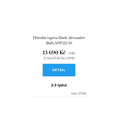
Přírodní tapeta Mark Alexander
Shifu MW112/10
13 690 Kč
/ role
11 314,05 Kč bez DPH
DETAIL
2-3 týdnů
Kód:
27799
O
v