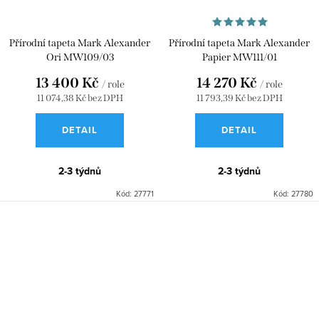
Přírodní tapeta Mark Alexander
Přírodní tapeta Mark Alexander
Ori MW109/03
Papier MW111/01
13 400 Kč
14 270 Kč
/ role
/ role
11 074,38 Kč bez DPH
11 793,39 Kč bez DPH
DETAIL
DETAIL
2-3 týdnů
2-3 týdnů
Kód:
27771
Kód:
27780