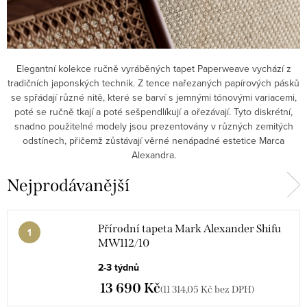
Elegantní kolekce ručně vyráběných tapet Paperweave vychází z
tradičních japonských technik.
Z tence nařezaných papírových pásků
se spřádají různé nitě, které se barví s jemnými tónovými variacemi,
poté se ručně tkají a poté sešpendlíkují a ořezávají.
Tyto diskrétní,
snadno použitelné modely jsou prezentovány v různých zemitých
odstínech, přičemž zůstávají věrné nenápadné estetice Marca
Alexandra.
Nejprodávanější
Přírodní tapeta Mark Alexander Shifu
MW112/10
2-3 týdnů
13 690 Kč
(11 314,05 Kč bez DPH)