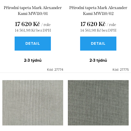
u
d
Přírodní tapeta Mark Alexander
Přírodní tapeta Mark Alexander
Kami MW110/01
Kami MW110/02
k
u
17 620 Kč
17 620 Kč
t
k
/ role
/ role
14 561,98 Kč bez DPH
14 561,98 Kč bez DPH
ů
t
DETAIL
DETAIL
ů
2-3 týdnů
2-3 týdnů
Kód:
27774
Kód:
27775