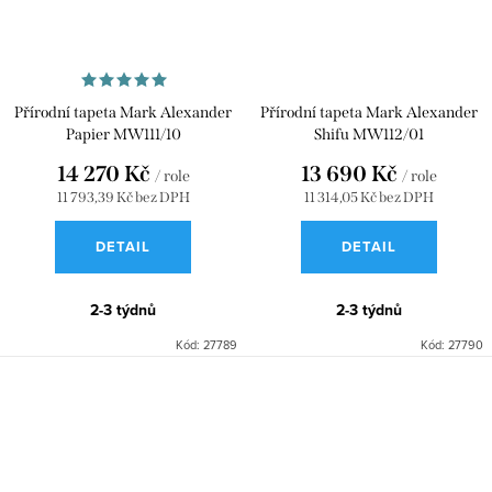
Přírodní tapeta Mark Alexander
Přírodní tapeta Mark Alexander
Papier MW111/10
Shifu MW112/01
14 270 Kč
13 690 Kč
/ role
/ role
11 793,39 Kč bez DPH
11 314,05 Kč bez DPH
DETAIL
DETAIL
2-3 týdnů
2-3 týdnů
Kód:
27789
Kód:
27790