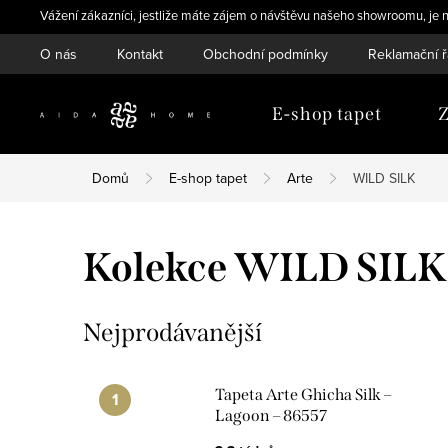
Přejít
Vážení zákazníci, jestliže máte zájem o návštěvu našeho showroomu, je n
na
O nás
Kontakt
Obchodní podmínky
Reklamační 
obsah
E-shop tapet
Z
Domů
E-shop tapet
Arte
WILD SILK
Kolekce WILD SILK
Nejprodávanější
Tapeta Arte Ghicha Silk –
Lagoon – 86557