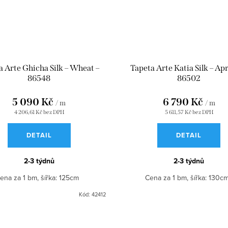
a Arte Ghicha Silk – Wheat –
Tapeta Arte Katia Silk – Apr
86548
86502
5 090 Kč
6 790 Kč
/ m
/ m
4 206,61 Kč bez DPH
5 611,57 Kč bez DPH
DETAIL
DETAIL
2-3 týdnů
2-3 týdnů
ena za 1 bm, šířka: 125cm
Cena za 1 bm, šířka: 130
Kód:
42412