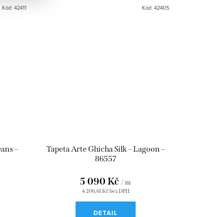
Kód:
42411
Kód:
42405
eans –
Tapeta Arte Ghicha Silk – Lagoon –
86557
5 090 Kč
/ m
4 206,61 Kč bez DPH
DETAIL