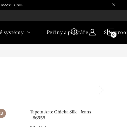
, nebo emailem.
NÁKU
é systémy
Peřiny a polštáře
Showro
KOŠÍ
Tapeta Arte Ghicha Silk – Jeans
– 86555