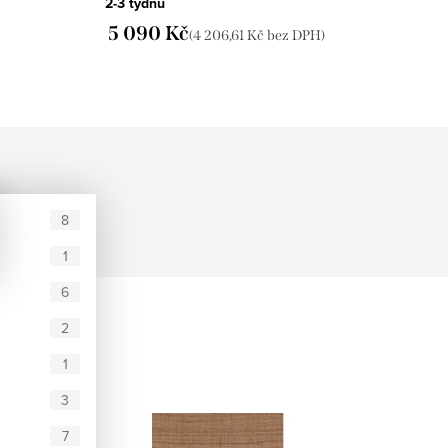
2-3 týdnů
5 090 Kč
(4 206,61 Kč bez DPH)
8
1
6
2
1
3
7