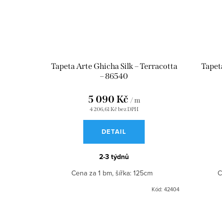
Tapeta Arte Ghicha Silk – Terracotta
Tapet
– 86540
5 090 Kč
/ m
4 206,61 Kč bez DPH
DETAIL
2-3 týdnů
Cena za 1 bm, šířka: 125cm
C
Kód:
42404