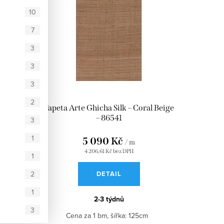
10
7
3
3
3
2
innamon
Tapeta Arte Ghicha Silk – Coral Beige
– 86541
3
1
5 090 Kč
/ m
4 206,61 Kč bez DPH
1
2
DETAIL
1
2-3 týdnů
3
cm
Cena za 1 bm, šířka: 125cm