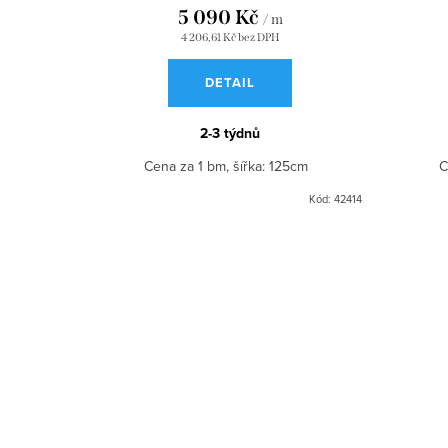
5 090 Kč
/ m
4 206,61 Kč bez DPH
DETAIL
2-3 týdnů
Cena za 1 bm, šířka: 125cm
C
Kód:
42414