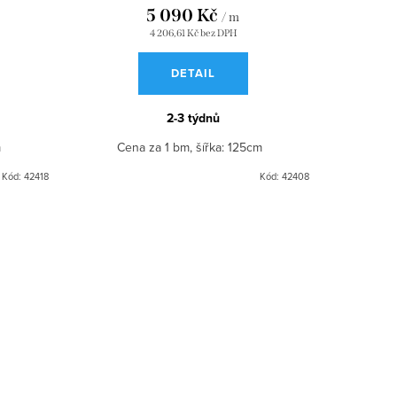
5 090 Kč
/ m
4 206,61 Kč bez DPH
DETAIL
2-3 týdnů
cm
Cena za 1 bm, šířka: 125cm
Kód:
42418
Kód:
42408