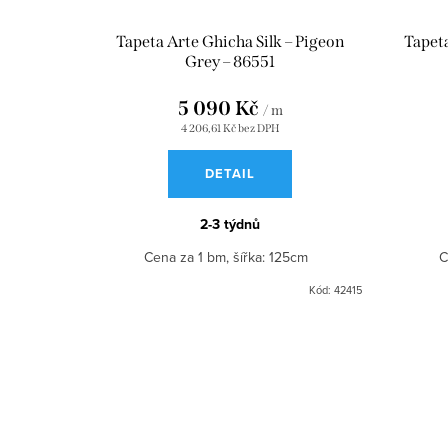
Tapeta Arte Ghicha Silk – Pigeon
Tapeta
Grey – 86551
5 090 Kč
/ m
4 206,61 Kč bez DPH
DETAIL
2-3 týdnů
Cena za 1 bm, šířka: 125cm
C
Kód:
42415