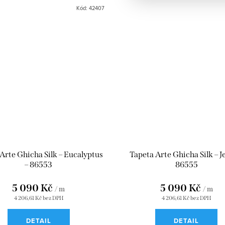
Kód:
42407
Arte Ghicha Silk – Eucalyptus
Tapeta Arte Ghicha Silk – J
– 86553
86555
5 090 Kč
5 090 Kč
/ m
/ m
4 206,61 Kč bez DPH
4 206,61 Kč bez DPH
DETAIL
DETAIL