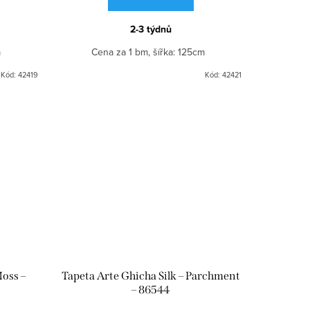
2-3 týdnů
cm
Cena za 1 bm, šířka: 125cm
Kód:
42419
Kód:
42421
Moss –
Tapeta Arte Ghicha Silk – Parchment
– 86544