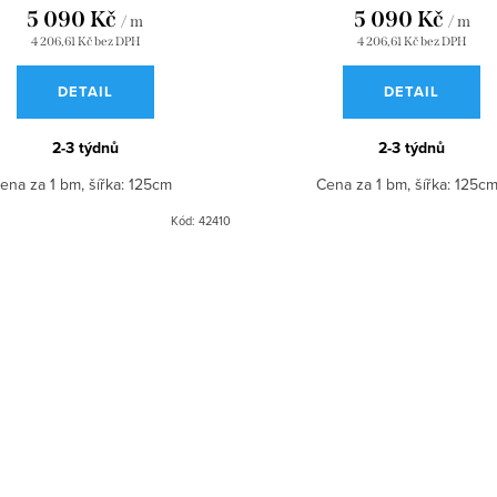
5 090 Kč
5 090 Kč
/ m
/ m
4 206,61 Kč bez DPH
4 206,61 Kč bez DPH
DETAIL
DETAIL
2-3 týdnů
2-3 týdnů
ena za 1 bm, šířka: 125cm
Cena za 1 bm, šířka: 125
Kód:
42410