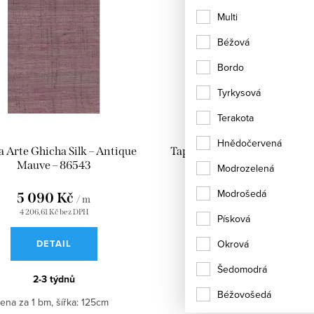
Multi
Béžová
Bordo
Tyrkysová
Terakota
Hnědočervená
a Arte Ghicha Silk – Antique
Tapeta Arte Ghicha Silk – C
Mauve – 86543
– 86547
Modrozelená
Modrošedá
5 090 Kč
5 090 Kč
/ m
/ m
4 206,61 Kč bez DPH
4 206,61 Kč bez DPH
Písková
Okrová
DETAIL
DETAIL
Šedomodrá
2-3 týdnů
2-3 týdnů
Béžovošedá
ena za 1 bm, šířka: 125cm
Cena za 1 bm, šířka: 125