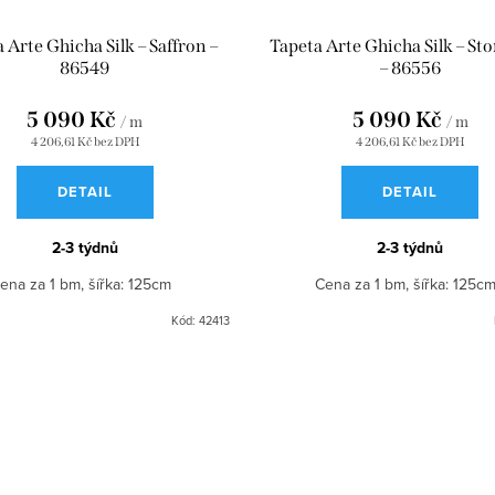
 Arte Ghicha Silk – Saffron –
Tapeta Arte Ghicha Silk – St
86549
– 86556
5 090 Kč
5 090 Kč
/ m
/ m
4 206,61 Kč bez DPH
4 206,61 Kč bez DPH
DETAIL
DETAIL
2-3 týdnů
2-3 týdnů
ena za 1 bm, šířka: 125cm
Cena za 1 bm, šířka: 125
Kód:
42413