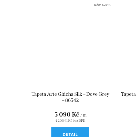
Kód:
42416
Tapeta Arte Ghicha Silk – Dove Grey
Tapeta 
– 86542
5 090 Kč
/ m
4 206,61 Kč bez DPH
DETAIL