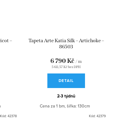
icot –
Tapeta Arte Katia Silk – Artichoke –
86503
6 790 Kč
/ m
5 611,57 Kč bez DPH
DETAIL
2-3 týdnů
cm
Cena za 1 bm, šířka: 130cm
Kód:
42378
Kód:
42379