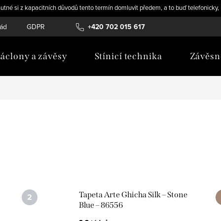
utné si z kapacitních důvodů tento termín domluvit předem, a to buď telefonicky
řád
GDPR
Novinky
+420 702 015 617
áclony a závěsy
Stínicí technika
Závěsn
Tapeta Arte Ghicha Silk – Stone
Blue – 86556