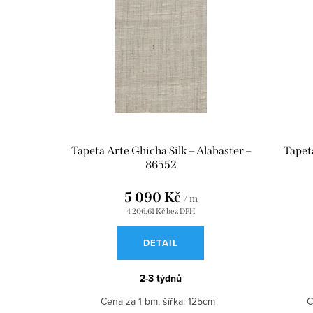
i
s
p
r
o
d
Tapeta Arte Ghicha Silk – Alabaster –
Tapet
u
86552
k
5 090 Kč
/ m
t
4 206,61 Kč bez DPH
ů
DETAIL
2-3 týdnů
Cena za 1 bm, šířka: 125cm
C