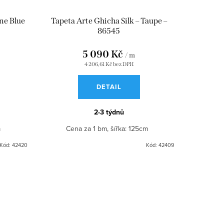
one Blue
Tapeta Arte Ghicha Silk – Taupe –
86545
5 090 Kč
/ m
4 206,61 Kč bez DPH
DETAIL
2-3 týdnů
cm
Cena za 1 bm, šířka: 125cm
Kód:
42420
Kód:
42409