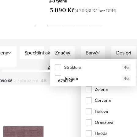
2-3 týdnů
5 090 Kč
(4 206,61 Kč bez DPH)
ena
Speciální akce
Značky
Barva
Design
Zobrazit všechny filtry
Arte
Struktura
Modrá
46
46
Textura
Šedá
46
ložek k zobrazení:
46
090
Kč
6790
Kč
Zelená
Červená
Fialová
Oranžová
Hnědá