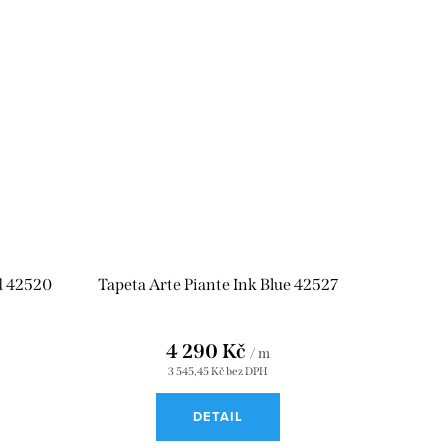
ed 42520
Tapeta Arte Piante Ink Blue 42527
4 290 Kč
/ m
3 545,45 Kč bez DPH
DETAIL