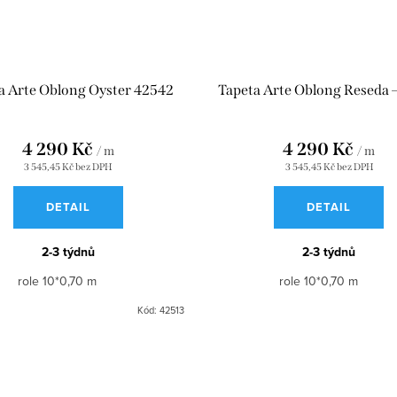
a Arte Oblong Oyster 42542
Tapeta Arte Oblong Reseda 
4 290 Kč
4 290 Kč
/ m
/ m
3 545,45 Kč bez DPH
3 545,45 Kč bez DPH
DETAIL
DETAIL
2-3 týdnů
2-3 týdnů
role 10*0,70 m
role 10*0,70 m
Kód:
42513