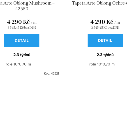
ta Arte Oblong Mushroom –
Tapeta Arte Oblong Ochre
42550
4 290 Kč
4 290 Kč
/ m
/ m
3 545,45 Kč bez DPH
3 545,45 Kč bez DPH
DETAIL
DETAIL
2-3 týdnů
2-3 týdnů
role 10*0,70 m
role 10*0,70 m
Kód:
42521