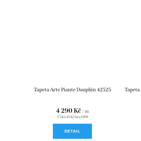
Tapeta Arte Piante Dauphin 42525
Tapeta 
4 290 Kč
/ m
3 545,45 Kč bez DPH
DETAIL