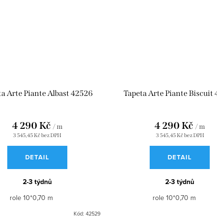
a Arte Piante Albast 42526
Tapeta Arte Piante Biscuit
4 290 Kč
4 290 Kč
/ m
/ m
3 545,45 Kč bez DPH
3 545,45 Kč bez DPH
DETAIL
DETAIL
2-3 týdnů
2-3 týdnů
role 10*0,70 m
role 10*0,70 m
Kód:
42529