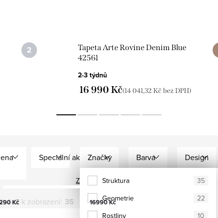
Tapeta Arte Rovine Denim Blue
42561
2-3 týdnů
16 990 Kč
(14 041,32 Kč bez DPH)
ena
Speciální akce
Značky
Barva
Design
Zobrazit všechny filtry
Arte
Struktura
Modrá
35
35
Geometrie
Bílá
22
ložek k zobrazení:
35
290
Kč
16990
Kč
Rostliny
Šedá
10