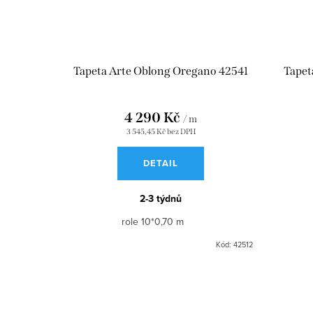
Tapeta Arte Oblong Oregano 42541
Tapet
4 290 Kč
/ m
3 545,45 Kč bez DPH
DETAIL
2-3 týdnů
role 10*0,70 m
Kód:
42512