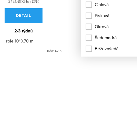
3 545,45 Kč bez DPH
3 545,45 Kč bez DPH
Cihlová
Písková
DETAIL
DETAIL
Okrová
2-3 týdnů
2-3 týdnů
Šedomodrá
role 10*0,70 m
role 10*0,70 m
Béžovošedá
Kód:
42516