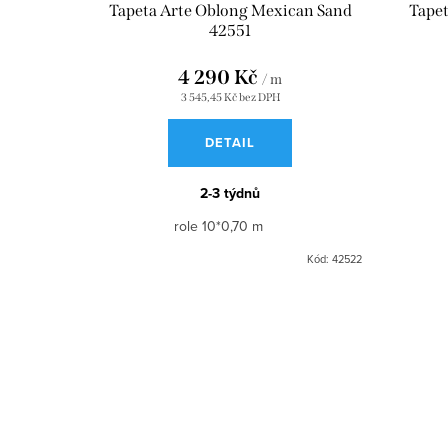
Tapeta Arte Oblong Mexican Sand
Tape
42551
4 290 Kč
/ m
3 545,45 Kč bez DPH
DETAIL
2-3 týdnů
role 10*0,70 m
Kód:
42522