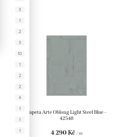
3
1
2
3
10
1
2
2
4
1
Creek
Tapeta Arte Oblong Light Steel Blue –
42548
1
1
4 290 Kč
/ m