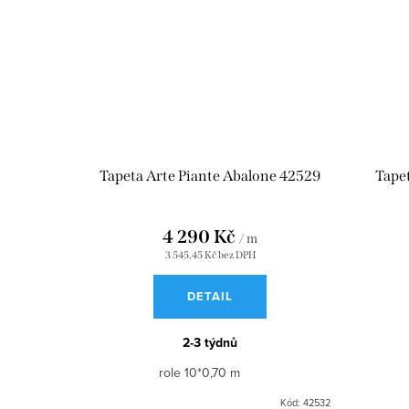
Tapeta Arte Piante Abalone 42529
Tapet
4 290 Kč
/ m
3 545,45 Kč bez DPH
DETAIL
2-3 týdnů
role 10*0,70 m
Kód:
42532