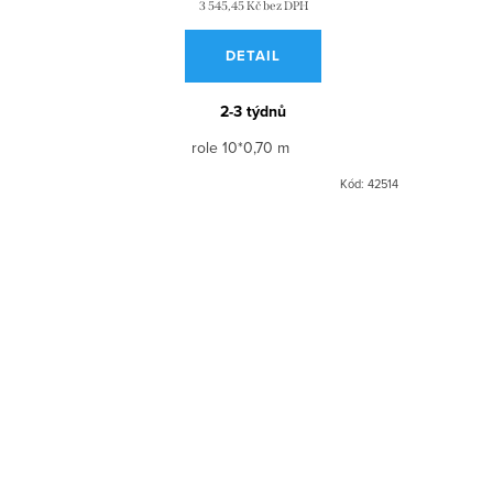
t
3 545,45 Kč bez DPH
ů
DETAIL
2-3 týdnů
role 10*0,70 m
Kód:
42514