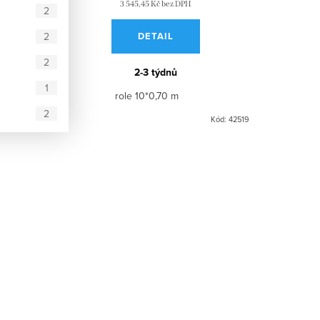
3 545,45 Kč bez DPH
2
2
DETAIL
2
2-3 týdnů
1
role 10*0,70 m
2
Kód:
42517
Kód:
42519