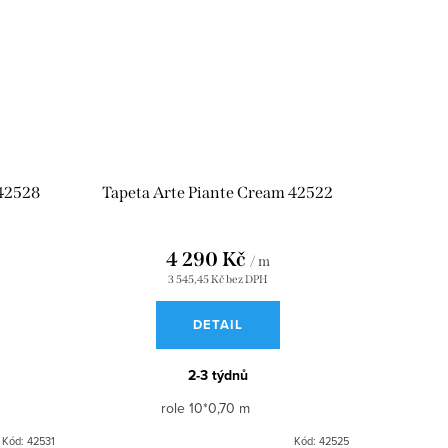
 42528
Tapeta Arte Piante Cream 42522
4 290 Kč
/ m
3 545,45 Kč bez DPH
DETAIL
2-3 týdnů
role 10*0,70 m
Kód:
42531
Kód:
42525