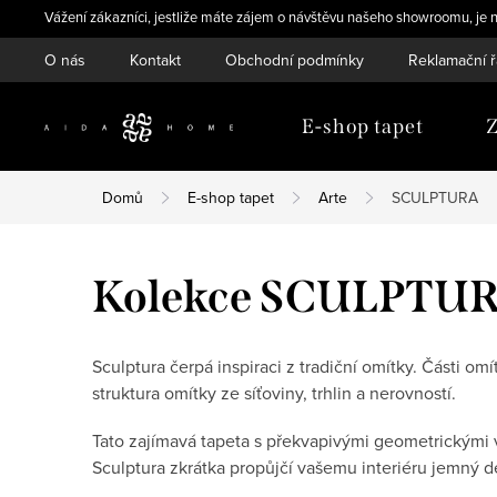
Přejít
Vážení zákazníci, jestliže máte zájem o návštěvu našeho showroomu, je n
na
O nás
Kontakt
Obchodní podmínky
Reklamační 
obsah
E-shop tapet
Z
Domů
E-shop tapet
Arte
SCULPTURA
Kolekce SCULPTU
Sculptura čerpá inspiraci z tradiční omítky. Části o
struktura omítky ze síťoviny, trhlin a nerovností.
Tato zajímavá tapeta s překvapivými geometrickými v
Sculptura zkrátka propůjčí vašemu interiéru jemný d