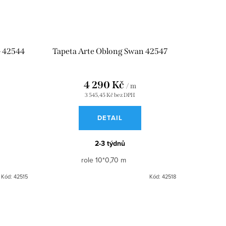
– 42544
Tapeta Arte Oblong Swan 42547
4 290 Kč
/ m
3 545,45 Kč bez DPH
DETAIL
2-3 týdnů
role 10*0,70 m
Kód:
42515
Kód:
42518