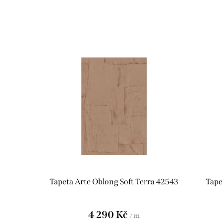
V
ý
p
i
s
p
r
o
d
Tapeta Arte Oblong Soft Terra 42543
Tape
u
k
4 290 Kč
/ m