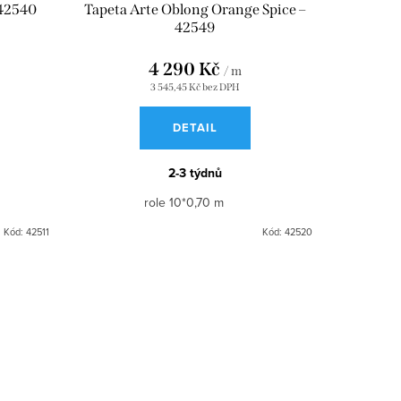
 42540
Tapeta Arte Oblong Orange Spice –
42549
4 290 Kč
/ m
3 545,45 Kč bez DPH
DETAIL
2-3 týdnů
role 10*0,70 m
Kód:
42511
Kód:
42520