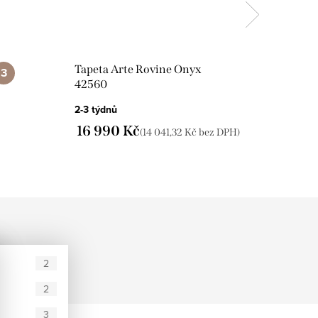
Tapeta Arte Rovine Onyx
42560
2-3 týdnů
16 990 Kč
(14 041,32 Kč bez DPH)
2
2
3