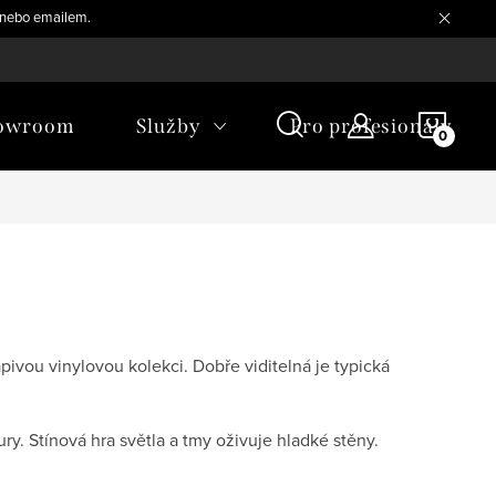
, nebo emailem.
NÁKU
owroom
Služby
Pro profesionály
KOŠÍ
pivou vinylovou kolekci. Dobře viditelná je typická
y. Stínová hra světla a tmy oživuje hladké stěny.