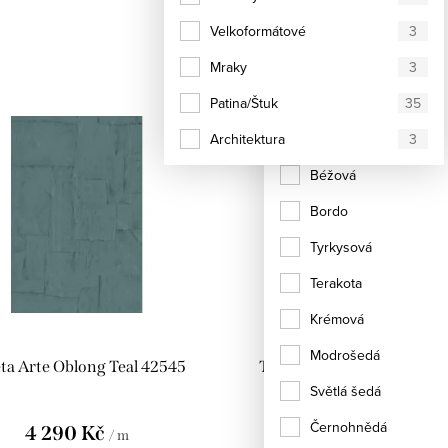
Velkoformátové
Zelená
3
Mraky
Červená
3
Patina/Štuk
Oranžová
35
Architektura
Hnědá
3
Béžová
Bordo
Tyrkysová
Terakota
Krémová
Modrošedá
ta Arte Oblong Teal 42545
Tapeta Arte Oblong Deep 
42546
Světlá šedá
Černohnědá
4 290 Kč
4 290 Kč
/ m
/ m