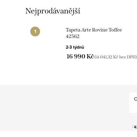
Nejprodávanější
Tapeta Arte Rovine Toffee
42562
2-3 týdnů
16 990 Kč
(14 041,32 Kč bez DPH)
C
Po
4