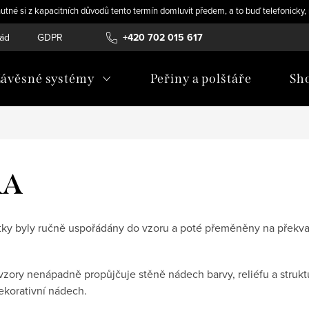
utné si z kapacitních důvodů tento termín domluvit předem, a to buď telefonicky
řád
GDPR
Novinky
+420 702 015 617
ávěsné systémy
Peřiny a polštáře
Sh
RA
mítky byly ručně uspořádány do vzoru a poté přeměněny na překva
zory nenápadně propůjčuje stěně nádech barvy, reliéfu a struktur
ekorativní nádech.