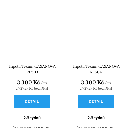
Tapeta Texam CASANOVA
Tapeta Texam CASANOVA
RL503
RL504
3 300 Kč
3 300 Kč
/ m
/ m
2 727,27 Kč bez DPH
2 727,27 Kč bez DPH
DETAIL
DETAIL
2-3 týdnů
2-3 týdnů
Prodává se po metrech
Prodává se po metrech