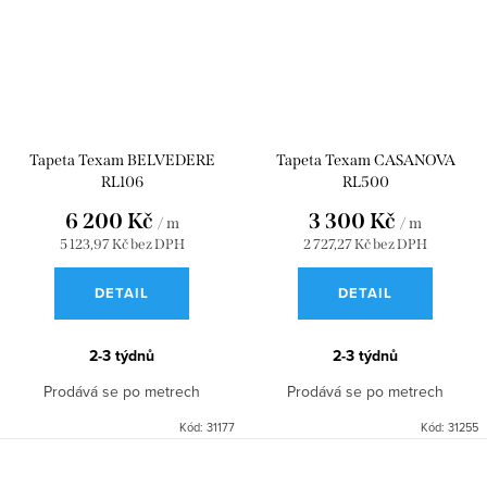
Tapeta Texam BELVEDERE
Tapeta Texam CASANOVA
RL106
RL500
6 200 Kč
3 300 Kč
/ m
/ m
5 123,97 Kč bez DPH
2 727,27 Kč bez DPH
DETAIL
DETAIL
2-3 týdnů
2-3 týdnů
Prodává se po metrech
Prodává se po metrech
Kód:
31177
Kód:
31255