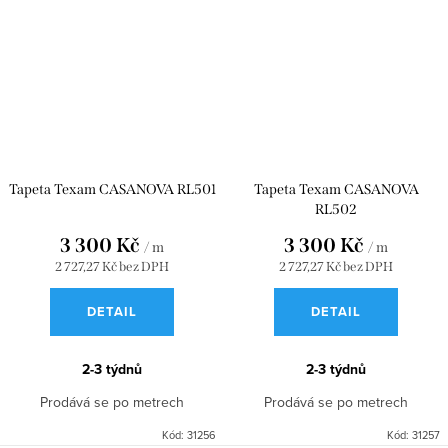
Tapeta Texam CASANOVA RL501
Tapeta Texam CASANOVA
RL502
3 300 Kč
3 300 Kč
/ m
/ m
2 727,27 Kč bez DPH
2 727,27 Kč bez DPH
DETAIL
DETAIL
2-3 týdnů
2-3 týdnů
Prodává se po metrech
Prodává se po metrech
Kód:
31256
Kód:
31257