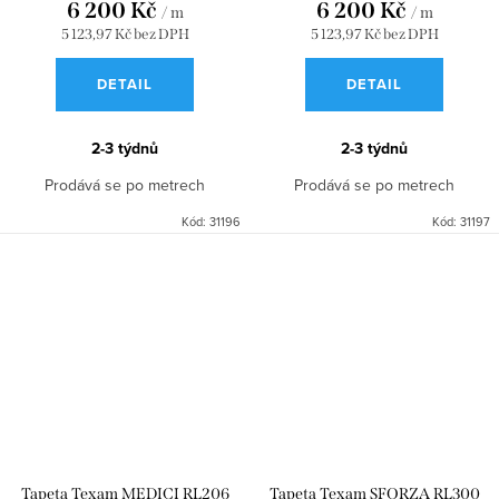
6 200 Kč
6 200 Kč
/ m
/ m
5 123,97 Kč bez DPH
5 123,97 Kč bez DPH
DETAIL
DETAIL
2-3 týdnů
2-3 týdnů
Prodává se po metrech
Prodává se po metrech
Kód:
31196
Kód:
31197
Tapeta Texam MEDICI RL206
Tapeta Texam SFORZA RL300