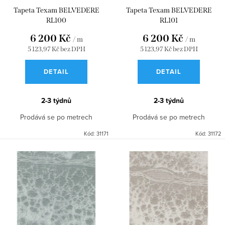
u
d
Tapeta Texam BELVEDERE
Tapeta Texam BELVEDERE
RL100
RL101
k
u
6 200 Kč
6 200 Kč
t
k
/ m
/ m
5 123,97 Kč bez DPH
5 123,97 Kč bez DPH
ů
t
DETAIL
DETAIL
ů
2-3 týdnů
2-3 týdnů
Prodává se po metrech
Prodává se po metrech
Kód:
31171
Kód:
31172