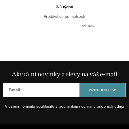
2-3 týdnů
Prodává se po metrech
Kód:
31212
O
v
l
á
d
Aktuální novinky a slevy na váš e-mail
a
c
E-mail
PŘIHLÁSIT SE
í
p
Vložením e-mailu souhlasíte s
podmínkami ochrany osobních údajů
r
v
k
Z