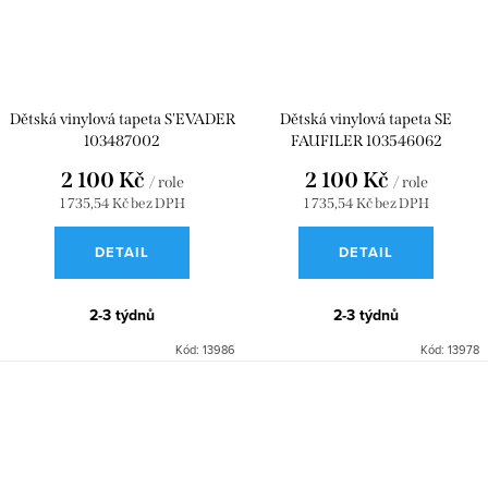
Dětská vinylová tapeta S'EVADER
Dětská vinylová tapeta SE
103487002
FAUFILER 103546062
2 100 Kč
2 100 Kč
/ role
/ role
1 735,54 Kč bez DPH
1 735,54 Kč bez DPH
DETAIL
DETAIL
2-3 týdnů
2-3 týdnů
Kód:
13986
Kód:
13978