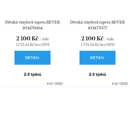
Dětská vinylová tapeta REVER
Dětská vinylová tapeta REVER
103476064
103477077
2 100 Kč
2 100 Kč
/ role
/ role
1 735,54 Kč bez DPH
1 735,54 Kč bez DPH
DETAIL
DETAIL
2-3 týdnů
2-3 týdnů
Kód:
13983
Kód:
13982