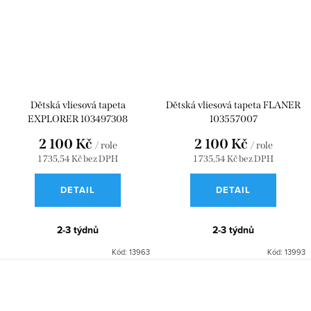
Dětská vliesová tapeta
Dětská vliesová tapeta FLANER
EXPLORER 103497308
103557007
2 100 Kč
2 100 Kč
/ role
/ role
1 735,54 Kč bez DPH
1 735,54 Kč bez DPH
DETAIL
DETAIL
2-3 týdnů
2-3 týdnů
Kód:
13963
Kód:
13993