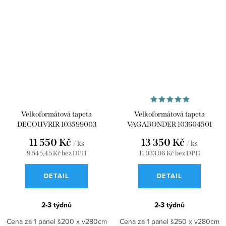
Velkoformátová tapeta
Velkoformátová tapeta
DECOUVRIR 103599003
VAGABONDER 103604501
11 550 Kč
13 350 Kč
/ ks
/ ks
9 545,45 Kč bez DPH
11 033,06 Kč bez DPH
DETAIL
DETAIL
2-3 týdnů
2-3 týdnů
Cena za 1 panel š200 x v280cm
Cena za 1 panel š250 x v280cm