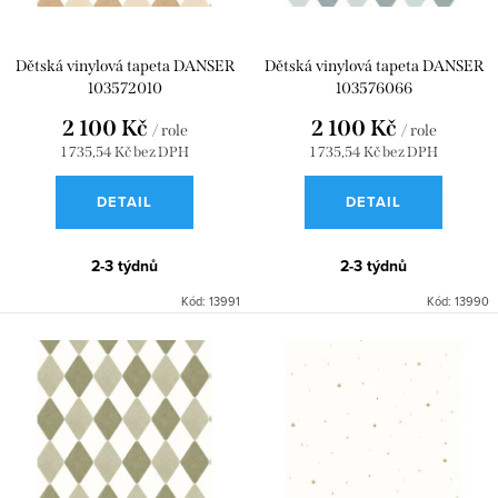
d
o
u
d
Dětská vinylová tapeta DANSER
Dětská vinylová tapeta DANSER
103572010
103576066
k
u
2 100 Kč
2 100 Kč
t
k
/ role
/ role
1 735,54 Kč bez DPH
1 735,54 Kč bez DPH
ů
t
DETAIL
DETAIL
ů
2-3 týdnů
2-3 týdnů
Kód:
13991
Kód:
13990