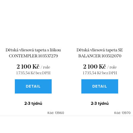
Dětská vliesová tapeta s liškou
Dětská vliesová tapeta SE
CONTEMPLER 103537279
BALANCER 103512070
2 100 Kč
2 100 Kč
/ role
/ role
1 735,54 Kč bez DPH
1 735,54 Kč bez DPH
DETAIL
DETAIL
2-3 týdnů
2-3 týdnů
Kód:
13960
Kód:
13970