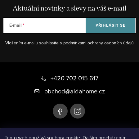
p
Aktuální novinky a slevy na váš e-mail
i
s
E-mail
PŘIHLÁSIT SE
u
Vložením e-mailu souhlasíte s
podmínkami ochrany osobních údajů
Z
á
+420 702 015 617
p
obchod
@
aidahome.cz
a
t
í
Instagram
Tento web používá soubory cookie. Dalším procházením