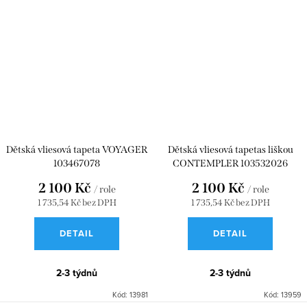
Dětská vliesová tapeta VOYAGER
Dětská vliesová tapetas liškou
103467078
CONTEMPLER 103532026
2 100 Kč
2 100 Kč
/ role
/ role
1 735,54 Kč bez DPH
1 735,54 Kč bez DPH
DETAIL
DETAIL
2-3 týdnů
2-3 týdnů
Kód:
13981
Kód:
13959