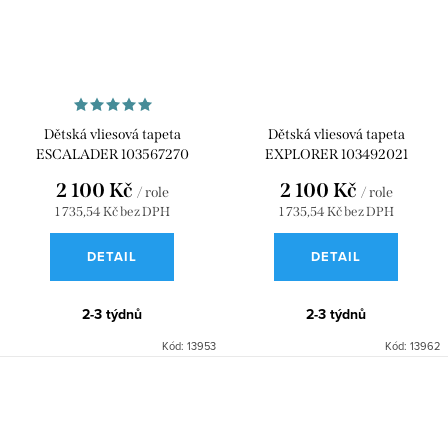
Dětská vliesová tapeta
Dětská vliesová tapeta
ESCALADER 103567270
EXPLORER 103492021
2 100 Kč
2 100 Kč
/ role
/ role
1 735,54 Kč bez DPH
1 735,54 Kč bez DPH
DETAIL
DETAIL
2-3 týdnů
2-3 týdnů
Kód:
13953
Kód:
13962