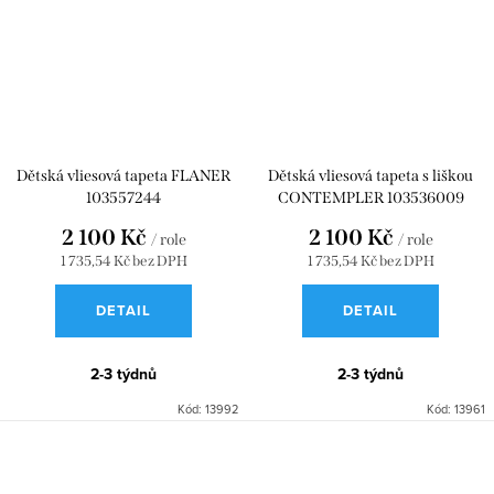
Dětská vliesová tapeta FLANER
Dětská vliesová tapeta s liškou
103557244
CONTEMPLER 103536009
2 100 Kč
2 100 Kč
/ role
/ role
1 735,54 Kč bez DPH
1 735,54 Kč bez DPH
DETAIL
DETAIL
2-3 týdnů
2-3 týdnů
Kód:
13992
Kód:
13961