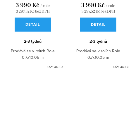
3 990 Kč
3 990 Kč
/ role
/ role
3 297,52 Kč bez DPH
3 297,52 Kč bez DPH
DETAIL
DETAIL
2-3 týdnů
2-3 týdnů
Prodává se v rolích Role
Prodává se v rolích Role
0,7x10,05 m
0,7x10,05 m
Kód:
44057
Kód:
44051