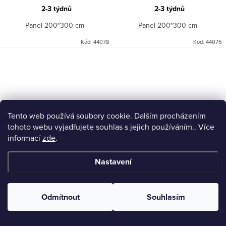
2-3 týdnů
2-3 týdnů
Panel 200*300 cm
Panel 200*300 cm
Kód:
44078
Kód:
44076
Tento web používá soubory cookie. Dalším procházením
tohoto webu vyjadřujete souhlas s jejich používáním.. Více
informací
zde
.
Nastavení
Velkoformátová tapeta Trussardi
Velkoformátová tapeta Trussardi
Z18972
Z18975
27 190 Kč
39 990 Kč
/ ks
/ ks
Odmítnout
Souhlasím
22 471,07 Kč bez DPH
33 049,59 Kč bez DPH