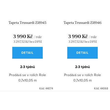
Tapeta Trussardi Z18945
Tapeta Trussardi Z18946
3 990 Kč
3 990 Kč
/ role
/ role
3 297,52 Kč bez DPH
3 297,52 Kč bez DPH
DETAIL
DETAIL
2-3 týdnů
2-3 týdnů
Prodává se v rolích Role
Prodává se v rolích Role
0,7x10,05 m
0,7x10,05 m
Kód:
44074
Kód:
44068