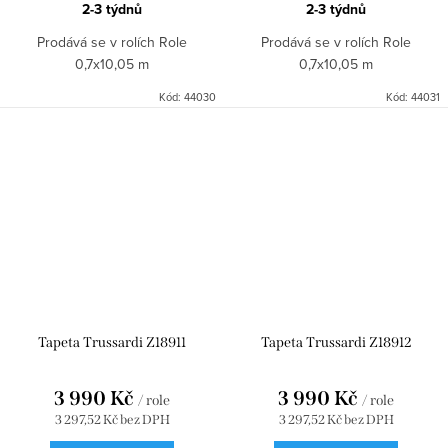
2-3 týdnů
2-3 týdnů
Prodává se v rolích Role
Prodává se v rolích Role
0,7x10,05 m
0,7x10,05 m
Kód:
44030
Kód:
44031
Tapeta Trussardi Z18911
Tapeta Trussardi Z18912
3 990 Kč
3 990 Kč
/ role
/ role
3 297,52 Kč bez DPH
3 297,52 Kč bez DPH