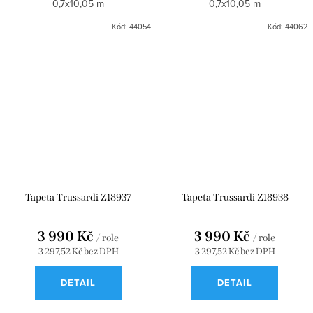
0,7x10,05 m
0,7x10,05 m
Kód:
44054
Kód:
44062
Tapeta Trussardi Z18937
Tapeta Trussardi Z18938
3 990 Kč
3 990 Kč
/ role
/ role
3 297,52 Kč bez DPH
3 297,52 Kč bez DPH
DETAIL
DETAIL