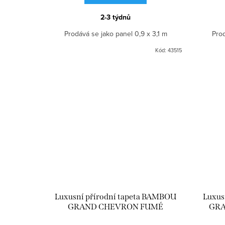
2-3 týdnů
Prodává se jako panel 0,9 x 3,1 m
Prod
Kód:
43515
Luxusní přírodní tapeta BAMBOU
Luxus
GRAND CHEVRON FUMÉ
GRA
CMO_WBB_02_79