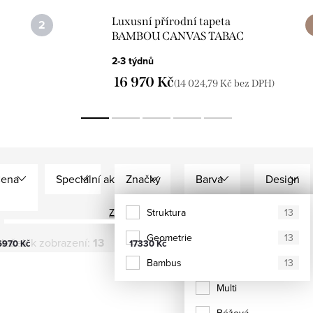
Luxusní přírodní tapeta
BAMBOU CANVAS TABAC
CMO_WBB_04_72
2-3 týdnů
16 970 Kč
(14 024,79 Kč bez DPH)
ena
Speciální akce
Značky
Barva
Design
Zobrazit všechny filtry
CMO PARIS
Struktura
Červená
13
13
Geometrie
Oranžová
13
ložek k zobrazení:
13
6970
Kč
17330
Kč
Bambus
Hnědá
13
Multi