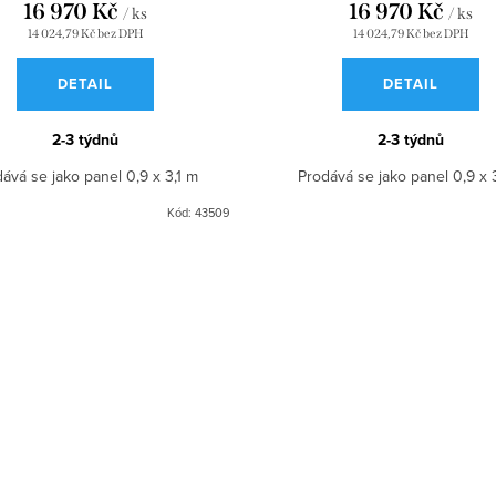
16 970 Kč
16 970 Kč
/ ks
/ ks
14 024,79 Kč bez DPH
14 024,79 Kč bez DPH
DETAIL
DETAIL
2-3 týdnů
2-3 týdnů
ává se jako panel 0,9 x 3,1 m
Prodává se jako panel 0,9 x 
Kód:
43509