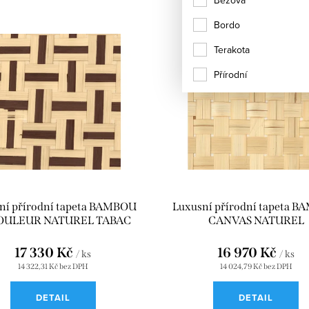
Béžová
Bordo
Terakota
Přírodní
ní přírodní tapeta BAMBOU
Luxusní přírodní tapeta 
COULEUR NATUREL TABAC
CANVAS NATUREL
CMO_WBB_05_10
CMO_WBB_04_10
17 330 Kč
16 970 Kč
/ ks
/ ks
14 322,31 Kč bez DPH
14 024,79 Kč bez DPH
DETAIL
DETAIL