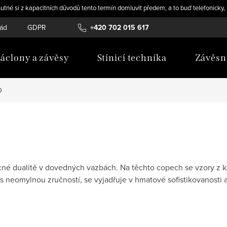
utné si z kapacitních důvodů tento termín domluvit předem, a to buď telefonicky
řád
GDPR
Novinky
+420 702 015 617
áclony a závěsy
Stínicí technika
Závěsn
O
cné dualitě v dovedných vazbách. Na těchto copech se vzory z kep
 neomylnou zručností, se vyjadřuje v hmatové sofistikovanosti a