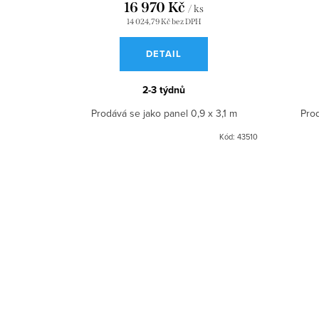
16 970 Kč
/ ks
14 024,79 Kč bez DPH
DETAIL
2-3 týdnů
Prodává se jako panel 0,9 x 3,1 m
Prod
Kód:
43510