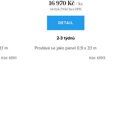
16 970 Kč
/ ks
14 024,79 Kč bez DPH
DETAIL
2-3 týdnů
3,1 m
Prodává se jako panel 0,9 x 3,1 m
Kód:
43511
Kód:
43513