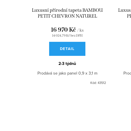
Luxusní přírodní tapeta BAMBOU
Luxus
PETIT CHEVRON NATUREL
P
CMO_WBB_01_10
16 970 Kč
/ ks
14 024,79 Kč bez DPH
DETAIL
2-3 týdnů
Prodává se jako panel 0,9 x 3,1 m
Prod
Kód:
43512