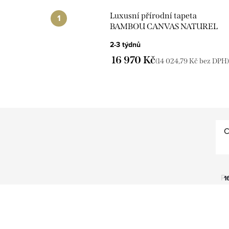
Luxusní přírodní tapeta
BAMBOU CANVAS NATUREL
CMO_WBB_04_10
2-3 týdnů
16 970 Kč
(14 024,79 Kč bez DPH)
C
Po
1
V