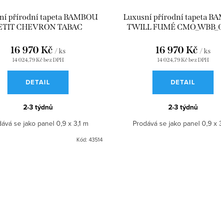
ní přírodní tapeta BAMBOU
Luxusní přírodní tapeta 
ETIT CHEVRON TABAC
TWILL FUMÉ CMO_WBB_0
CMO_WBB_01_72
16 970 Kč
16 970 Kč
/ ks
/ ks
14 024,79 Kč bez DPH
14 024,79 Kč bez DPH
DETAIL
DETAIL
2-3 týdnů
2-3 týdnů
ává se jako panel 0,9 x 3,1 m
Prodává se jako panel 0,9 x 
Kód:
43514