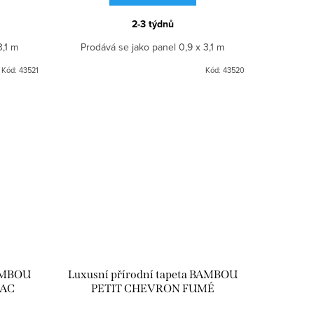
2-3 týdnů
3,1 m
Prodává se jako panel 0,9 x 3,1 m
Kód:
43521
Kód:
43520
BAMBOU
Luxusní přírodní tapeta BAMBOU
BAC
PETIT CHEVRON FUMÉ
CMO_WBB_01_79