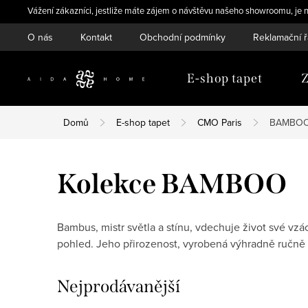
Přejít
Vážení zákazníci, jestliže máte zájem o návštěvu našeho showroomu, je n
na
O nás
Kontakt
Obchodní podmínky
Reklamační 
obsah
E-shop tapet
Z
Domů
E-shop tapet
CMO Paris
BAMBO
Kolekce BAMBOO
Bambus, mistr světla a stínu, vdechuje život své vzá
pohled. Jeho přirozenost, vyrobená výhradně ručně s
Nejprodávanější