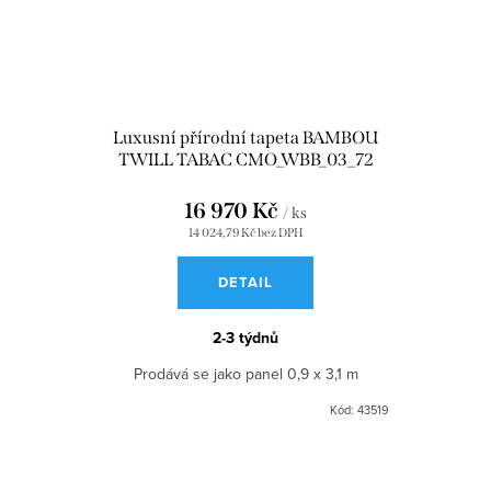
Luxusní přírodní tapeta BAMBOU
TWILL TABAC CMO_WBB_03_72
16 970 Kč
/ ks
14 024,79 Kč bez DPH
DETAIL
2-3 týdnů
Prodává se jako panel 0,9 x 3,1 m
Kód:
43519