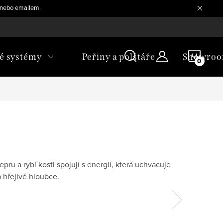
, nebo emailem.
NÁKU
é systémy
Peřiny a polštáře
Showro
KOŠÍ
ru a rybí kosti spojují s energií, která uchvacuje
 hřejivé hloubce.