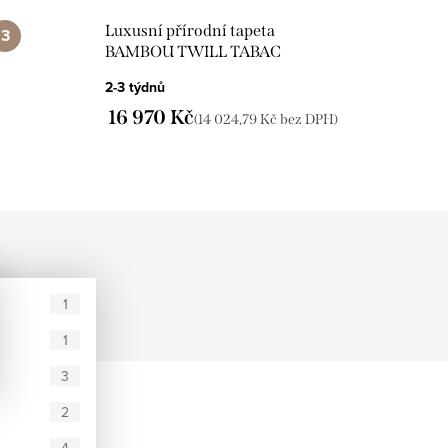
Luxusní přírodní tapeta
BAMBOU TWILL TABAC
CMO_WBB_03_72
2-3 týdnů
16 970 Kč
(14 024,79 Kč bez DPH)
1
1
3
2