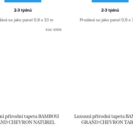
2-3 týdnů
2-3 týdnů
ává se jako panel 0,9 x 3,1 m
Prodává se jako panel 0,9 x 
Kód:
43516
ní přírodní tapeta BAMBOU
Luxusní přírodní tapeta 
ND CHEVRON NATUREL
GRAND CHEVRON TA
CMO_WBB_02_10
CMO_WBB_02_72