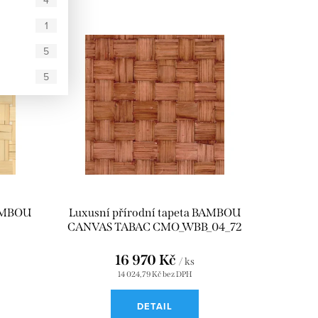
4
1
5
5
BAMBOU
Luxusní přírodní tapeta BAMBOU
CANVAS TABAC CMO_WBB_04_72
16 970 Kč
/ ks
14 024,79 Kč bez DPH
DETAIL