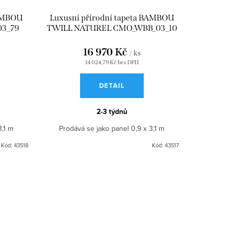
BAMBOU
Luxusní přírodní tapeta BAMBOU
3_79
TWILL NATUREL CMO_WBB_03_10
16 970 Kč
/ ks
14 024,79 Kč bez DPH
DETAIL
2-3 týdnů
3,1 m
Prodává se jako panel 0,9 x 3,1 m
Kód:
43518
Kód:
43517