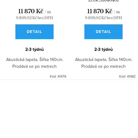
EOSC91040401
11 870 Kč
11 870 Kč
/ m
/ m
9 809,92 Kč bez DPH
9 809,92 Kč bez DPH
DETAIL
DETAIL
2-3 týdnů
2-3 týdnů
Akustická tapeta. Šířka 140cm.
Akustická tapeta. Šířka 140cm.
Prodává se po metrech
Prodává se po metrech
Kód:
41476
Kód:
41482