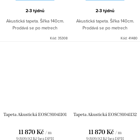
2-3 týdnů
2-3 týdnů
Akustická tapeta. Šířka 140cm.
Akustická tapeta. Šířka 140cm.
Prodává se po metrech
Prodává se po metrech
Kód:
35308
Kód:
41480
Tapeta Akustická EOSC91041101
Tapeta Akustická EOSC91041132
11 870 Kč
11 870 Kč
/ m
/ m
9 809,92 Kč bez DPH
9 809,92 Kč bez DPH