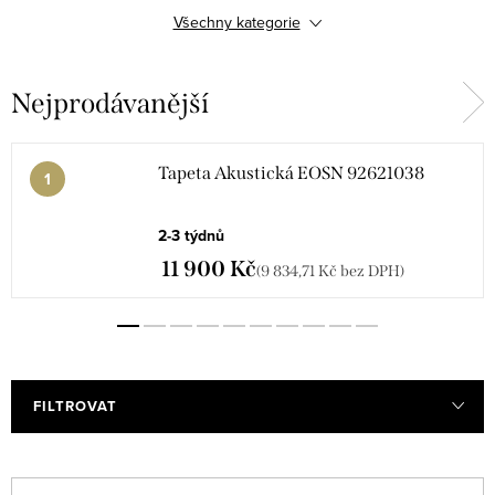
POLYFORM VINACOUSTIC
Všechny kategorie
EOS NATURALS
ARCAD
Nejprodávanější
COLOR 2
VINACOUSTIC MELIA
VINACOUSTIC DUNE
VINACOUSTIC STONE
Tapeta Akustická EOSN 92621038
2-3 týdnů
VINACOUSTIC TIVOLI
11 900 Kč
(9 834,71 Kč bez DPH)
FILTROVAT
V
Ř