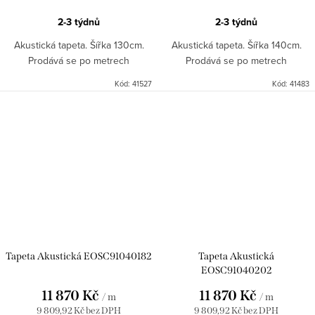
2-3 týdnů
2-3 týdnů
Akustická tapeta. Šířka 130cm.
Akustická tapeta. Šířka 140cm.
Prodává se po metrech
Prodává se po metrech
Kód:
41527
Kód:
41483
Tapeta Akustická EOSC91040182
Tapeta Akustická
EOSC91040202
11 870 Kč
11 870 Kč
/ m
/ m
9 809,92 Kč bez DPH
9 809,92 Kč bez DPH