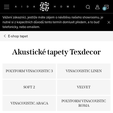
Přejít
N
na
obsah
Vážení zákazníci, jestliže máte zájem o návštěvu našeho showroomu, je
K
nutné si z kapacitních důvodů tento termín domluvit předem, a to buď
telefonicky, nebo emailem.
E-shop tapet
Akustické tapety Texdecor
POLYFORM VINACOUSTIC 3
VINACOUSTIC LINEN
SOFT 2
VELVET
POLYFORM VINACOUSTIC
VINACOUSTIC ABACA
ROMA