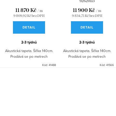
92620113
11 870 Kč
11 900 Kč
/ m
/ m
9 809,92 Kč bez DPH
9 834,71 Kč bez DPH
DETAIL
DETAIL
2-3 týdnů
2-3 týdnů
Akustická tapeta. Šířka 140cm.
Akustická tapeta. Šířka 140cm.
Prodává se po metrech
Prodává se po metrech
Kód:
41488
Kód:
41566