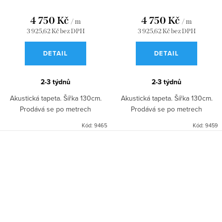
4 750 Kč
4 750 Kč
/ m
/ m
3 925,62 Kč bez DPH
3 925,62 Kč bez DPH
DETAIL
DETAIL
2-3 týdnů
2-3 týdnů
Akustická tapeta. Šířka 130cm.
Akustická tapeta. Šířka 130cm.
Prodává se po metrech
Prodává se po metrech
Kód:
9465
Kód:
9459