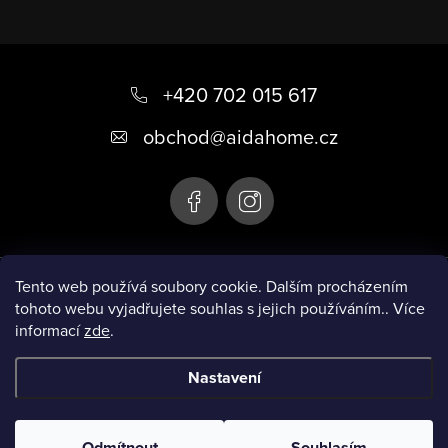
Z
á
+420 702 015 617
p
obchod
@
aidahome.cz
a
t
í
Instagram
Tento web používá soubory cookie. Dalším procházením
tohoto webu vyjadřujete souhlas s jejich používáním.. Více
informací
zde
.
Informace pro vás
Nastavení
Copyright 2026
AIDA HOME
. Všechna práva vyhrazena.
Upravit
nastavení cookies
Odmítnout
Souhlasím