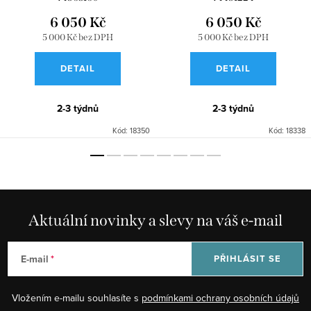
6 050 Kč
6 050 Kč
5 000 Kč bez DPH
5 000 Kč bez DPH
DETAIL
DETAIL
2-3 týdnů
2-3 týdnů
Kód:
18350
Kód:
18338
Aktuální novinky a slevy na váš e-mail
E-mail
PŘIHLÁSIT SE
Vložením e-mailu souhlasíte s
podmínkami ochrany osobních údajů